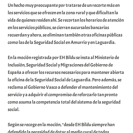
Un hecho muy preocupante por tratarse de un recorte más en
i
los servicios que se ofrecen en la zona rural y que dificultan la
t
vida de quienes residen ahí. Se recortan los horarios de atención
a
en los servicios públicos, se cierran sucursales bancarias
t
recuerdan y ahora, se eliminan también otras oficinas públicas
e
como las de la Seguridad Social en Amurrio y en Laguardia.
a
En la moción registrada por EH Bildu se insta al Ministerio de
Inclusión, Seguridad Social y Migraciones del Gobierno de
España a ofrecer los recursos necesarios para mantener abierta
la oficina de la Seguridad Social de Laguardia. Pero además, se
reclama al Gobierno Vasco a defender el mantenimiento del
servicio y a adquirir el compromiso de reforzarlo tan pronto
como asuma la competencia total del sistema de la seguridad
social.
Según se recoge en la moción, “desde EH Bildu siempre han
defendido la necesidad de dotar al medio rural de todos