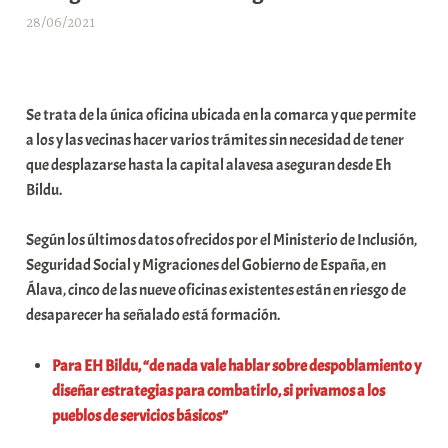
28/06/2021
A
r
a
b
Se trata de la única oficina ubicada en la comarca y que permite
a
a los y las vecinas hacer varios trámites sin necesidad de tener
r
que desplazarse hasta la capital alavesa aseguran desde Eh
E
Bildu.
r
r
Según los últimos datos ofrecidos por el Ministerio de Inclusión,
i
Seguridad Social y Migraciones del Gobierno de España, en
o
Álava, cinco de las nueve oficinas existentes están en riesgo de
x
desaparecer ha señalado está formación.
a
K
Para EH Bildu, “de nada vale hablar sobre despoblamiento y
o
diseñar estrategias para combatirlo, si privamos a los
m
pueblos de servicios básicos”
u
n