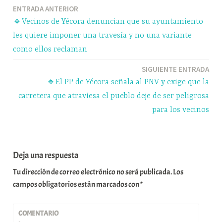
Navegación
ENTRADA ANTERIOR
pp
m
rti
🔹Vecinos de Yécora denuncian que su ayuntamiento
r
de
les quiere imponer una travesía y no una variante
entradas
como ellos reclaman
SIGUIENTE ENTRADA
🔹El PP de Yécora señala al PNV y exige que la
carretera que atraviesa el pueblo deje de ser peligrosa
para los vecinos
Deja una respuesta
Tu dirección de correo electrónico no será publicada.
Los
campos obligatorios están marcados con
*
COMENTARIO