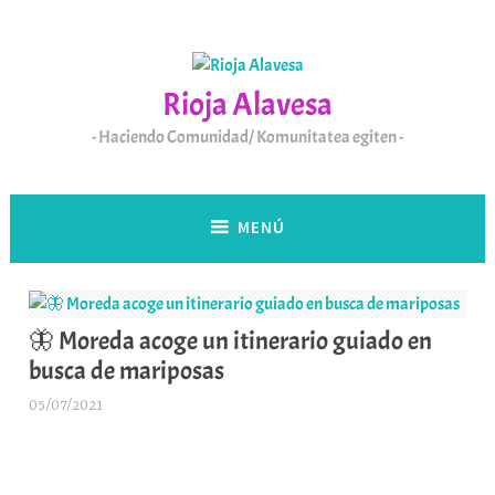
Saltar
al
contenido
Rioja Alavesa
Haciendo Comunidad/ Komunitatea egiten
MENÚ
🦋 Moreda acoge un itinerario guiado en
busca de mariposas
05/07/2021
A
r
a
b