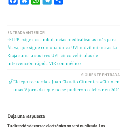
ce
ue
ha
le
o
bo
sk
ts
gr
m
ok
y
A
a
pa
Navegación
ENTRADA ANTERIOR
pp
m
rti
▫️El PP exige dos ambulancias medicalizadas más para
r
de
Álava, que sigue con una única UVI móvil mientras La
entradas
Rioja suma a sus tres UVI, cinco vehículos de
intervención rápida VIR con médico
SIGUIENTE ENTRADA
🎷Elciego recuerda a Juan Claudio Cifuentes «Cifu» en
unas V jornadas que no se pudieron celebrar en 2020
Deja una respuesta
Tu dirección de correo electrónico no será publicada.
Los