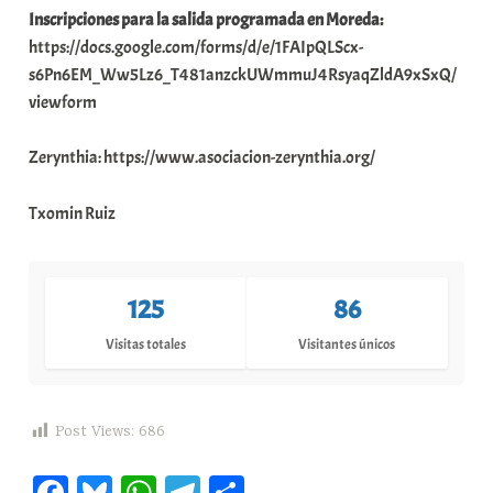
Inscripciones para la salida programada en Moreda
:
https://docs.google.com/forms/d/e/1FAIpQLScx-
s6Pn6EM_Ww5Lz6_T481anzckUWmmuJ4RsyaqZldA9xSxQ/
viewform
Zerynthia: https://www.asociacion-zerynthia.org/
Txomin Ruiz
125
86
Visitas totales
Visitantes únicos
Post Views:
686
Fa
Bl
W
Te
C