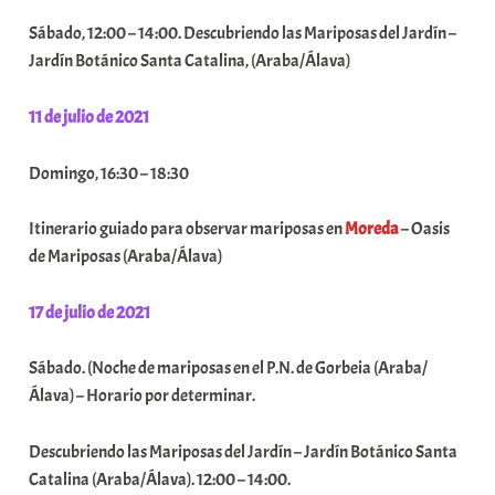
e
Sábado, 12:00 – 14:00. Descubriendo las Mariposas del Jardín –
a
Jardín Botánico Santa Catalina, (Araba/Álava)
11 de julio de 2021
Domingo, 16:30 – 18:30
Itinerario guiado para observar mariposas en
Moreda
– Oasis
de Mariposas (Araba/Álava)
17 de julio de 2021
Sábado. (Noche de mariposas en el P.N. de Gorbeia (Araba/
Álava) – Horario por determinar.
Descubriendo las Mariposas del Jardín – Jardín Botánico Santa
Catalina (Araba/Álava). 12:00 – 14:00.