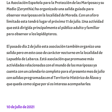
La Asociación Española para la Protección de las Mariposas y su
a
Medio (Zerynthia) ha organizado una salida guiada para
r
observar mariposas en la localidad de Moreda. Con un aforo
E
limitado esta tendrá lugar el próximo 11 de julio. Una actividad
r
que está dirigida principalmente al público adulto y familiar
r
para observar a los lepidópteros.
i
o
El pasado día 2 de julio esta asociación también organizo una
x
salida pero en este caso de carácter nocturno en la localidad de
a
Lapuebla de Labarca. Está asociación que promueve más
K
actividades relacionadas con el mundo de las mariposas ya
o
cuenta con un calendario completo para el presente mes de julio
m
con salidas programadas en el Territorio Histórico de Álava y
u
que queda como sigue por si os interesa acompañarles:
n
i
t
a
10 de julio de 2021
t