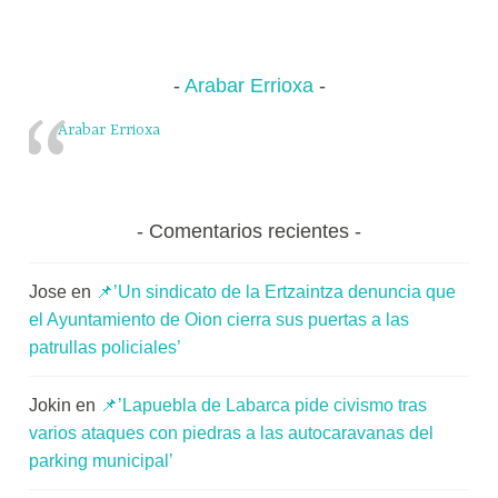
m
de
u
n
entradas
Arabar Errioxa
i
t
Arabar Errioxa
a
t
e
a
Comentarios recientes
Jose
en
📌’Un sindicato de la Ertzaintza denuncia que
el Ayuntamiento de Oion cierra sus puertas a las
patrullas policiales’
Jokin
en
📌’Lapuebla de Labarca pide civismo tras
varios ataques con piedras a las autocaravanas del
parking municipal’