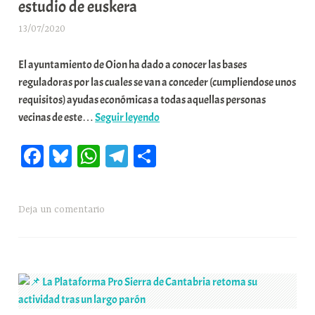
estudio de euskera
histórica
i
de
t
13/07/2020
A
la
a
r
Comarca
t
El ayuntamiento de Oion ha dado a conocer las bases
a
e
reguladoras por las cuales se van a conceder (cumpliendose unos
b
a
requisitos) ayudas económicas a todas aquellas personas
a
📌
vecinas de este…
Seguir leyendo
r
Convocatoria
E
Fa
Bl
W
Te
C
de
r
ayudas
r
ce
ue
ha
le
o
en
i
bo
sk
ts
gr
m
Oion
o
Deja un comentario
ok
y
A
a
pa
para
x
pp
m
rti
el
a
estudio
K
r
de
o
euskera
m
u