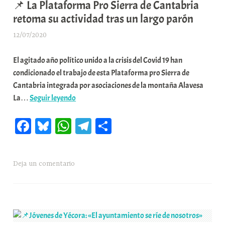
📌 La Plataforma Pro Sierra de Cantabria
n
retoma su actividad tras un largo parón
i
t
12/07/2020
A
a
r
t
El agitado año político unido a la crisis del Covid 19 han
a
e
condicionado el trabajo de esta Plataforma pro Sierra de
b
a
Cantabria integrada por asociaciones de la montaña Alavesa
a
📌
La…
Seguir leyendo
r
La
E
Fa
Bl
W
Te
C
Plataforma
r
Pro
r
ce
ue
ha
le
o
Sierra
i
bo
sk
ts
gr
m
de
o
Deja un comentario
ok
y
A
a
pa
Cantabria
x
pp
m
rti
retoma
a
su
K
r
actividad
o
tras
m