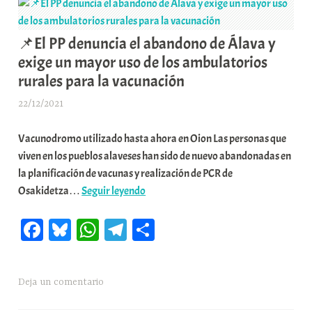
Alavesa
m
y
u
📌El PP denuncia el abandono de Álava y
su
n
exige un mayor uso de los ambulatorios
incidencia
i
rurales para la vacunación
casi
t
duplica
a
22/12/2021
A
a
t
r
la
e
Vacunodromo utilizado hasta ahora en Oion Las personas que
a
de
a
viven en los pueblos alaveses han sido de nuevo abandonadas en
b
Álava
la planificación de vacunas y realización de PCR de
a
📌
Osakidetza…
Seguir leyendo
r
El
E
Fa
Bl
W
Te
C
PP
r
denuncia
r
ce
ue
ha
le
o
el
i
bo
sk
ts
gr
m
abandono
o
Deja un comentario
ok
y
A
a
pa
de
x