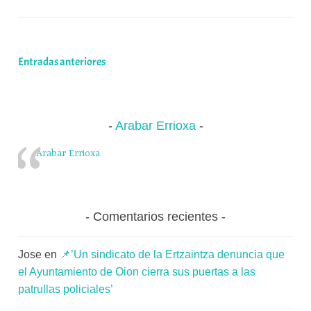
ok
y
A
a
pa
Ika
x
pp
m
rti
Errioxa
a
dice
K
r
adiós
o
Navegación
Entradas anteriores
a
m
de
su
u
edición
n
entradas
impresa
Arabar Errioxa
i
t
Arabar Errioxa
a
t
e
a
Comentarios recientes
Jose
en
📌’Un sindicato de la Ertzaintza denuncia que
el Ayuntamiento de Oion cierra sus puertas a las
patrullas policiales’