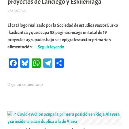
proyectos de Lanciego y Eskuernaga
28/12/2021
A
r
El catálogo realizado por la Sociedad de estudios vascos Eusko
a
ikaskuntza y que ocupa 58 páginas recoge un total de 19
b
proyectos agrupados bajo seis epigrafes: sector primario y
a
📌
alimentación;…
Seguir leyendo
r
Eusko
E
Fa
Bl
W
Te
C
Ikaskuntza
r
incluye
r
ce
ue
ha
le
o
en
i
bo
sk
ts
gr
m
un
o
Deja un comentario
ok
y
A
a
pa
catálogo
x
pp
m
rti
para
a
la
K
r
revitalización
o
del
m
medio
u