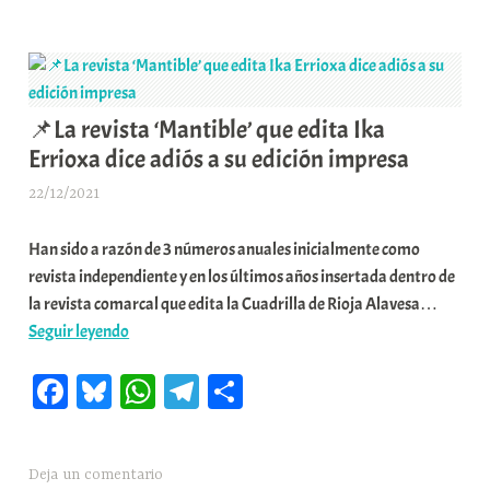
pp
m
rti
Álava
a
y
K
r
exige
o
un
m
mayor
u
📌La revista ‘Mantible’ que edita Ika
uso
n
Errioxa dice adiós a su edición impresa
de
i
los
t
22/12/2021
A
ambulatorios
a
r
rurales
t
Han sido a razón de 3 números anuales inicialmente como
a
para
e
revista independiente y en los últimos años insertada dentro de
b
la
a
la revista comarcal que edita la Cuadrilla de Rioja Alavesa…
a
vacunación
📌
Seguir leyendo
r
La
E
Fa
Bl
W
Te
C
revista
r
‘Mantible’
r
ce
ue
ha
le
o
que
i
bo
sk
ts
gr
m
edita
o
Deja un comentario