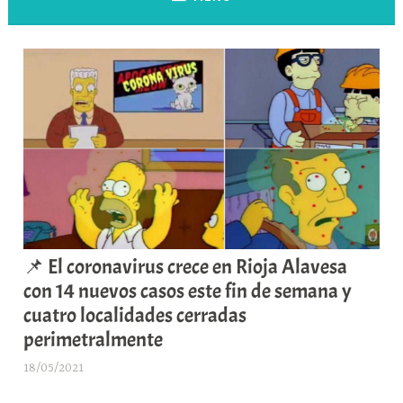
📌 El coronavirus crece en Rioja Alavesa
con 14 nuevos casos este fin de semana y
cuatro localidades cerradas
perimetralmente
18/05/2021
A
r