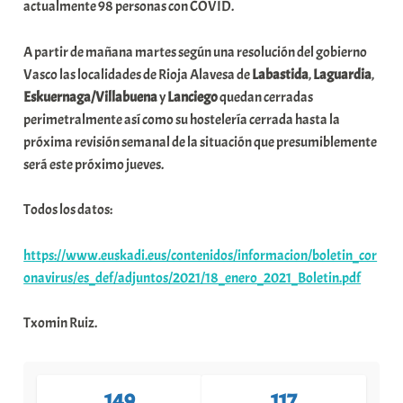
actualmente 98 personas con COVID.
A partir de mañana martes según una resolución del gobierno
Vasco las localidades de Rioja Alavesa de
Labastida
,
Laguardia
,
Eskuernaga/Villabuena
y
Lanciego
quedan cerradas
perimetralmente así como su hostelería cerrada hasta la
próxima revisión semanal de la situación que presumiblemente
será este próximo jueves.
Todos los datos:
https://www.euskadi.eus/contenidos/informacion/boletin_cor
onavirus/es_def/adjuntos/2021/18_enero_2021_Boletin.pdf
Txomin Ruiz.
149
117