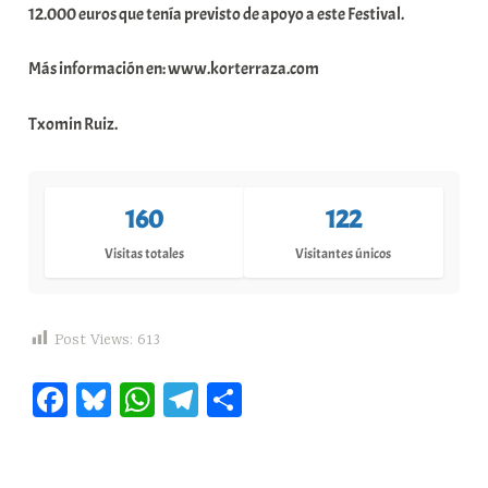
12.000 euros que tenía previsto de apoyo a este Festival.
Más información en: www.korterraza.com
Txomin Ruiz.
160
122
Visitas totales
Visitantes únicos
Post Views:
613
Fa
Bl
W
Te
C
ce
ue
ha
le
o
bo
sk
ts
gr
m