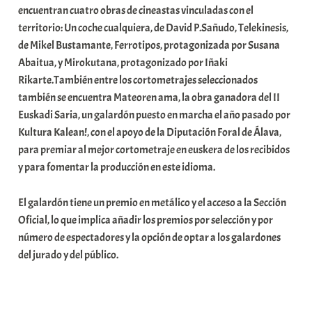
encuentran cuatro obras de cineastas vinculadas con el
a
territorio: Un coche cualquiera, de David P.Sañudo, Telekinesis,
t
de Mikel Bustamante, Ferrotipos, protagonizada por Susana
e
Abaitua, y Mirokutana, protagonizado por Iñaki
a
Rikarte.También entre los cortometrajes seleccionados
también se encuentra Mateoren ama, la obra ganadora del II
Euskadi Saria, un galardón puesto en marcha el año pasado por
Kultura Kalean!, con el apoyo de la Diputación Foral de Álava,
para premiar al mejor cortometraje en euskera de los recibidos
y para fomentar la producción en este idioma.
El galardón tiene un premio en metálico y el acceso a la Sección
Oficial, lo que implica añadir los premios por selección y por
número de espectadores y la opción de optar a los galardones
del jurado y del público.