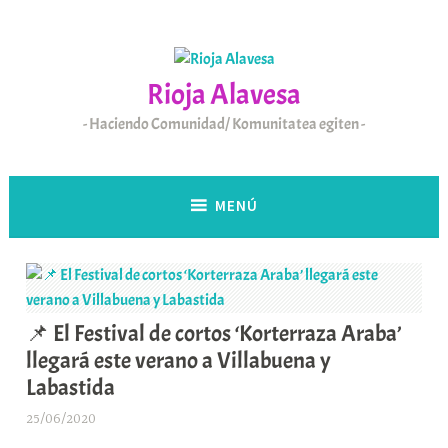
Saltar
al
contenido
Rioja Alavesa
Haciendo Comunidad/ Komunitatea egiten
MENÚ
📌 El Festival de cortos ‘Korterraza Araba’
llegará este verano a Villabuena y
Labastida
25/06/2020
A
r