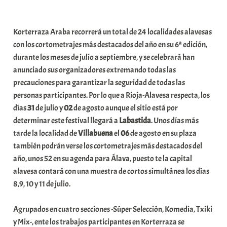
a
b
Korterraza Araba recorrerá un total de 24 localidades alavesas
a
con los cortometrajes más destacados del año en su 6ª edición,
r
durante los meses de julio a septiembre, y se celebrará han
E
anunciado sus organizadores extremando todas las
r
precauciones para garantizar la seguridad de todas las
r
personas participantes. Por lo que a Rioja-Alavesa respecta, los
i
días
31
de julio y
02
de agosto aunque el sitio está por
o
determinar este festival llegará a
Labastida
. Unos días más
x
tarde la localidad de
Villabuena
el
06
de agosto en su plaza
a
también podrán verse los cortometrajes más destacados del
K
año, unos 52 en su agenda para Álava, puesto te la capital
o
alavesa contará con una muestra de cortos simultánea los días
m
8,9, 10 y 11 de julio.
u
n
Agrupados en cuatro secciones -Súper Selección, Komedia, Txiki
i
y Mix-, ente los trabajos participantes en Korterraza se
t