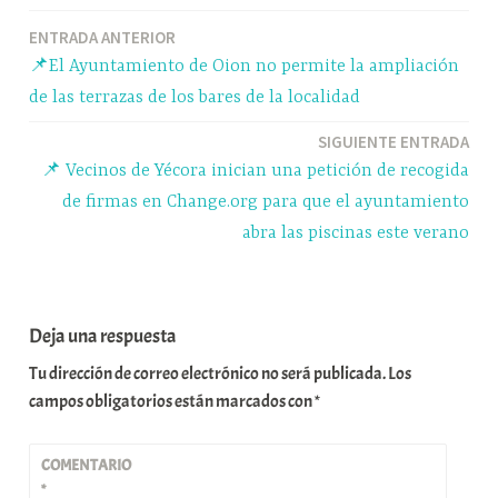
ok
y
A
a
pa
Navegación
ENTRADA ANTERIOR
pp
m
rti
📌El Ayuntamiento de Oion no permite la ampliación
r
de
de las terrazas de los bares de la localidad
entradas
SIGUIENTE ENTRADA
📌 Vecinos de Yécora inician una petición de recogida
de firmas en Change.org para que el ayuntamiento
abra las piscinas este verano
Deja una respuesta
Tu dirección de correo electrónico no será publicada.
Los
campos obligatorios están marcados con
*
COMENTARIO
*