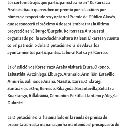
Los cortometrajes que participan este año en “ Korterraza
Araba» añadir que reciben un premio por selección y por
número de espectadores y optan al Premio del Público Alavés,
que se conocerá el próximo 4 de septiembre tras la última
proyección en Elburgo/Burgelu. Korterraza Araba está
organizado por la asociación Kultura Kalean! Elkartea y cuenta
con el patrocinio de la Diputación Foral de Álava, los
ayuntamientos participantes, Laboral Kutxa y El Correo.
La 6ª edición de Korterraza Araba visitará Etura, Okondo,
Labastida
, Artziniega, Elburgo, Aramaio, Armiñón, Estavillo,
Amurrio, Salinas de Añana, Maestu, Izarra, Ondategi,
Santuario de Oro, Bernedo, Ribaguda, Berantevilla,Zuhatzu
Kuartango,
Villabuena
, Comunión, Portilla, Llanteno y Alegría-
Dulantzi.
La Diputación Foral ha señalado en la rueda de prensa de
presentación esta mañana que ha mantenido el presupuesto de