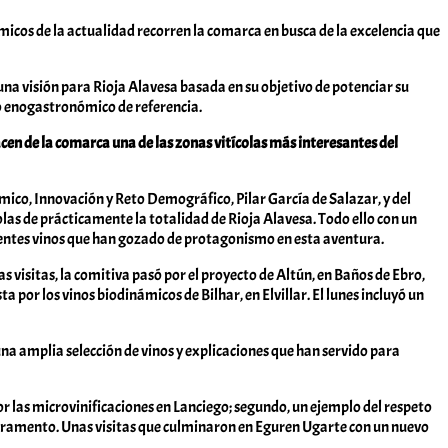
micos de la actualidad recorren la comarca en busca de la excelencia que
una visión para Rioja Alavesa basada en su objetivo de potenciar su
no enogastronómico de referencia.
cen de la comarca una de las zonas vitícolas más interesantes del
ico, Innovación y Reto Demográfico, Pilar García de Salazar, y del
las de prácticamente la totalidad de Rioja Alavesa. Todo ello con un
xcelentes vinos que han gozado de protagonismo en esta aventura.
visitas, la comitiva pasó por el proyecto de Altún, en Baños de Ebro,
por los vinos biodinámicos de Bilhar, en Elvillar. El lunes incluyó un
na amplia selección de vinos y explicaciones que han servido para
r las microvinificaciones en Lanciego; segundo, un ejemplo del respeto
l Sacramento. Unas visitas que culminaron en Eguren Ugarte con un nuevo