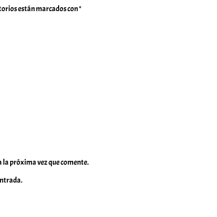
torios están marcados con
*
a la próxima vez que comente.
entrada.