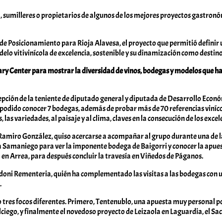
la, sumilleres o propietarios de algunos de los mejores proyectos gastronó
 de Posicionamiento para Rioja Alavesa, el proyecto que permitió definir 
modelo vitivinícola de excelencia, sostenible y su dinamización como desti
nary Center para mostrar la diversidad de vinos, bodegas y modelos que ha
ción de la teniente de diputado general y diputada de Desarrollo Económ
 podido conocer 7 bodegas, además de probar más de 70 referencias viníco
 las variedades, al paisaje y al clima, claves en la consecución de los e
Ramiro González, quiso acercarse a acompañar al grupo durante una de las 
 Samaniego para ver la imponente bodega de Baigorri y conocer la apuesta 
 en Arrea, para después concluir la travesía en Viñedos de Páganos.
ndoni Rementeria, quién ha complementado las visitas a las bodegas con u
.
 tres focos diferentes. Primero, Tentenublo, una apuesta muy personal po
en Elciego, y finalmente el novedoso proyecto de Leizaola en Laguardia, e