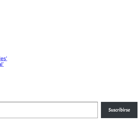
les’
l’
Suscribirse