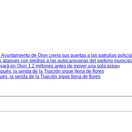
 Ayuntamiento de Oion cierra sus puertas a las patrullas policia
s ataques con piedras a las autocaravanas del parking municipa
 dejará en Oion 1,2 millones antes de mover una sola aspa»
és, la senda de la Traición sigue llena de flores
s, la senda de la Traición sigue llena de flores