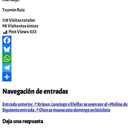
Txomin Ruiz
118
Visitas totales
98
Visitantes únicos
Post Views:
533
Facebook
Bluesky
WhatsApp
Telegram
Compartir
Navegación de entradas
Entrada anterior
📌Kripan, Lanciego y Elvillar se unen por el «Molino d
Siguiente entrada
📌Oion se mueve este domingo en bicicleta
Deja una respuesta