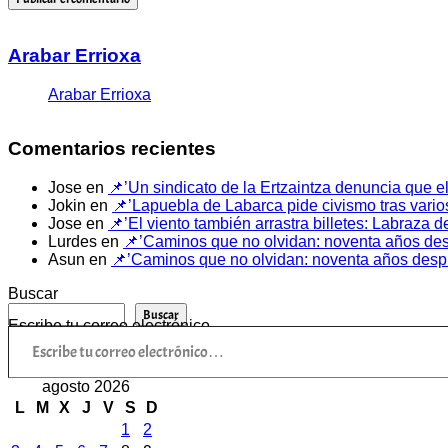
Arabar Errioxa
Arabar Errioxa
Comentarios recientes
Jose
en
📌’Un sindicato de la Ertzaintza denuncia que el
Jokin
en
📌’Lapuebla de Labarca pide civismo tras vario
Jose
en
📌’El viento también arrastra billetes: Labraza
Lurdes
en
📌’Caminos que no olvidan: noventa años despu
Asun
en
📌’Caminos que no olvidan: noventa años despué
Buscar
Buscar
Escribe tu correo electrónico…
agosto 2026
L
M
X
J
V
S
D
1
2