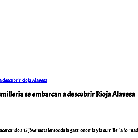
umillería se embarcan a descubrir Rioja Alavesa
cercando a 15 jóvenes talentos de la gastronomía y la sumillería formad