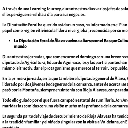
A través de una Learning Journey, durante estos días varios jefes de sa
ellos persiguen en el día a día para sus negocios.
La Diputación Foral ha querido así dar un paso, ha informado en el Plan
papel como región vitivinícola líder a nivel global, reconocida por su 
La Diputación Foral de Álava vuelve a aliarse con el Basque Culi
mundo
Durante estas jornadas, que comenzaron el domingo con una breve recep
diputado de Agricultura, Eduardo Aguinaco, los y las participantes han
mismo leitmotiv, dar el protagonismo que merece al terroir, los pueblos,
En la primera jornada, en la que también el diputado general de Álava, 
liderado por dos jóvenes bodegueros de la comarca, antes de acercarse a
pasó por la Montaña, siempre en sintonía con Rioja Alavesa, con parada
Todo ello guiado por el que fuera campeón estatal de sumillería, Jon A
maridar las comidas con una visión mucho más profunda de la comarca
La segunda parte del viaje de descubrimiento de Rioja Alavesa ha tenido
a la tradición familiar y el viñedo singular con la visita a Valdelana, 
maridaje.