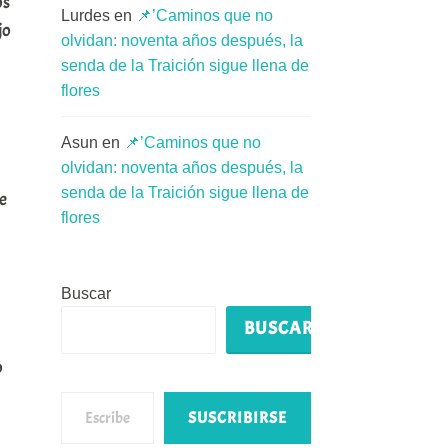
os
Lurdes
en
📌’Caminos que no
jo
olvidan: noventa años después, la
senda de la Traición sigue llena de
flores
Asun
en
📌’Caminos que no
olvidan: noventa años después, la
senda de la Traición sigue llena de
e
flores
Buscar
BUSCAR
o
Escribe tu correo electrónico…
SUSCRIBIRSE