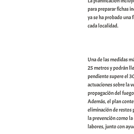
La planificación incluy
o
para preparar fichas i
m
ya se ha probado una f
u
cada localidad.
n
i
t
Una de las medidas má
a
25 metros y podrán lle
t
pendiente supere el 30
e
actuaciones sobre la v
a
propagación del fuego
Además, el plan contem
eliminación de restos 
la prevención como la 
labores, junto con ayud