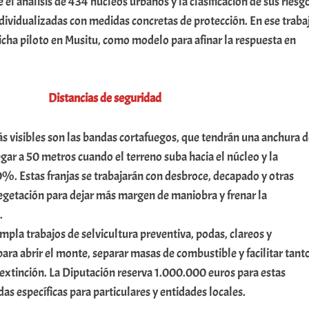
e el análisis de 434 núcleos urbanos y la clasificación de sus riesg
ndividualizadas con medidas concretas de protección. En ese traba
icha piloto en Musitu, como modelo para afinar la respuesta en
Distancias de seguridad
s visibles son las bandas cortafuegos, que tendrán una anchura d
gar a 50 metros cuando el terreno suba hacia el núcleo y la
%. Estas franjas se trabajarán con desbroce, decapado y otras
egetación para dejar más margen de maniobra y frenar la
.
pla trabajos de selvicultura preventiva, podas, clareos y
para abrir el monte, separar masas de combustible y facilitar tant
extinción. La Diputación reserva 1.000.000 euros para estas
as específicas para particulares y entidades locales.