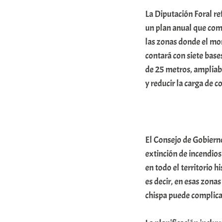
A
La Diputación Foral re
r
un plan anual que comb
a
las zonas donde el mon
contará con siete base
b
de 25 metros, ampliabl
a
y reducir la carga de 
r
E
r
r
El Consejo de Gobierno
i
extinción de incendios
en todo el territorio h
o
es decir, en esas zona
x
chispa puede complica
a
K