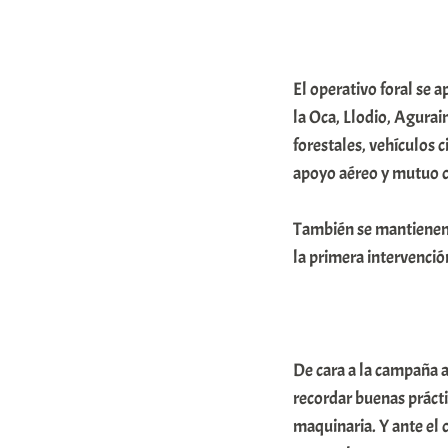
El operativo foral se 
la Oca, Llodio, Agura
forestales, vehículos 
apoyo aéreo y mutuo c
También se mantienen 
la primera intervenció
De cara a la campaña a
recordar buenas prácti
maquinaria. Y ante el 