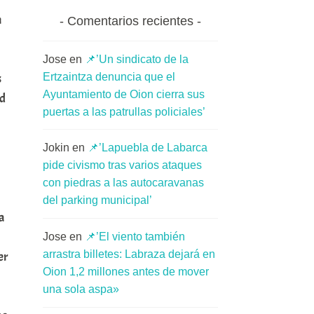
n
Comentarios recientes
Jose
en
📌’Un sindicato de la
Ertzaintza denuncia que el
s
Ayuntamiento de Oion cierra sus
ad
puertas a las patrullas policiales’
Jokin
en
📌’Lapuebla de Labarca
pide civismo tras varios ataques
con piedras a las autocaravanas
del parking municipal’
a
Jose
en
📌’El viento también
arrastra billetes: Labraza dejará en
er
Oion 1,2 millones antes de mover
una sola aspa»