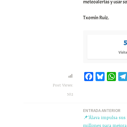
meteoalertas y usar s
Txomin Ruiz.
5
Visita
Fa
Bl
W
ce
ue
ha
Post Views:
bo
sk
ts
502
ok
y
A
pp
ENTRADA ANTERIOR
Navegación
📌’Álava impulsa sus 
de
millones para mejorar