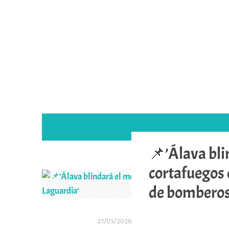
Saltar
al
contenido
📌’Álava bl
cortafuegos 
de bomberos,
27/05/2026