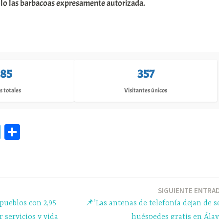
olo las barbacoas expresamente autorizada.
85
357
s totales
Visitantes únicos
Te
C
le
o
gr
m
a
pa
m
rti
SIGUIENTE ENTRA
pueblos con 2,95
📌’Las antenas de telefonía dejan de s
r
 servicios y vida
huéspedes gratis en Álav