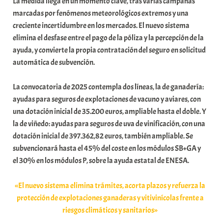
La medida llega en un momento clave, tras varias campañas
t
marcadas por fenómenos meteorológicos extremos y una
e
creciente incertidumbre en los mercados. El nuevo sistema
a
elimina el desfase entre el pago de la póliza y la percepción de la
ayuda, y convierte la propia contratación del seguro en solicitud
automática de subvención.
La convocatoria de 2025 contempla dos líneas, la de ganadería:
ayudas para seguros de explotaciones de vacuno y aviares, con
una dotación inicial de 35.200 euros, ampliable hasta el doble. Y
la de viñedo: ayudas para seguros de uva de vinificación, con una
dotación inicial de 397.362,82 euros, también ampliable. Se
subvencionará hasta el 45% del coste en los módulos SB+GA y
el 30% en los módulos P, sobre la ayuda estatal de ENESA.
«El nuevo sistema elimina trámites, acorta plazos y refuerza la
protección de explotaciones ganaderas y vitivinícolas frente a
riesgos climáticos y sanitarios»