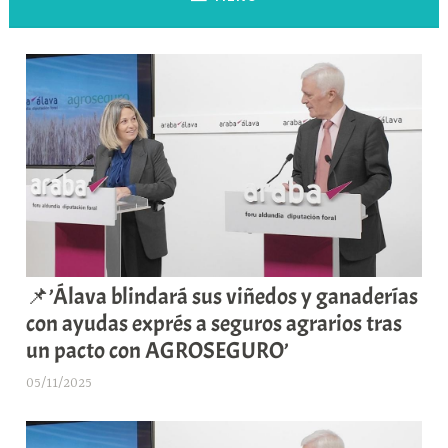
📌’Álava blindará sus viñedos y ganaderías
con ayudas exprés a seguros agrarios tras
un pacto con AGROSEGURO’
05/11/2025
A
r
a