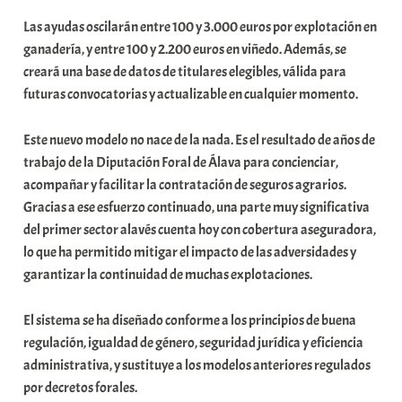
Las ayudas oscilarán entre 100 y 3.000 euros por explotación en
ganadería, y entre 100 y 2.200 euros en viñedo. Además, se
creará una base de datos de titulares elegibles, válida para
futuras convocatorias y actualizable en cualquier momento.
Este nuevo modelo no nace de la nada. Es el resultado de años de
trabajo de la Diputación Foral de Álava para concienciar,
acompañar y facilitar la contratación de seguros agrarios.
Gracias a ese esfuerzo continuado, una parte muy significativa
del primer sector alavés cuenta hoy con cobertura aseguradora,
lo que ha permitido mitigar el impacto de las adversidades y
garantizar la continuidad de muchas explotaciones.
El sistema se ha diseñado conforme a los principios de buena
regulación, igualdad de género, seguridad jurídica y eficiencia
administrativa, y sustituye a los modelos anteriores regulados
por decretos forales.