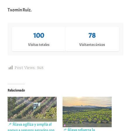
Txomin Ruiz.
100
78
Visitas totales
Visitantes únicos
Post Views:
948
Relacionado
📌’Álava agiliza y amplía el
📌’Álava refuerza la
apoyo a seguros agrarios con