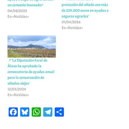
protección del viñedo con más
un convenio innovador’
de 239.000 euros en ayudas a
04/08/2025
seguros agrarios’
En «Noticias»
01/04/2026
En «Noticias»
📌’La Diputación Foral de
Álava ha aprobado la
convocatoria de ayudas anual
para la conservación de
viñedos viejos’
12/03/2024
En «Noticias»
Fa
Bl
W
Te
C
ce
ue
ha
le
o