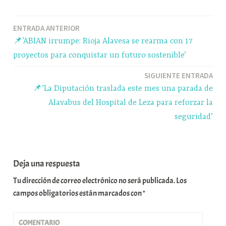
bo
sk
ts
gr
m
ok
y
A
a
pa
Navegación
ENTRADA ANTERIOR
pp
m
rti
📌’ABIAN irrumpe: Rioja Alavesa se rearma con 17
r
de
proyectos para conquistar un futuro sostenible’
entradas
SIGUIENTE ENTRADA
📌’La Diputación traslada este mes una parada de
Alavabus del Hospital de Leza para reforzar la
seguridad’
Deja una respuesta
Tu dirección de correo electrónico no será publicada.
Los
campos obligatorios están marcados con
*
COMENTARIO