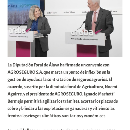
b
a
r
E
r
r
i
o
x
La Diputación Foral de Álava ha firmado un convenio con
a
AGROSEGURO S.A. que marca un punto de inflexión en la
K
gestión de ayudas a la contratación de seguros agrarios. El
o
acuerdo, suscrito por la diputada foral de Agricultura, Noemí
m
Aguirre, y el presidente de AGROSEGURO, Ignacio Machetti
u
Bermejo permitirá agilizar los trámites, acortar los plazos de
n
cobro y blindar a las explotaciones ganaderas y vitivinícolas
i
frente a los riesgos climáticos, sanitarios y económicos.
t
a