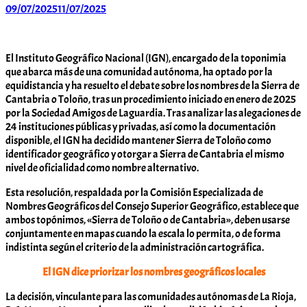
09/07/2025
11/07/2025
Arabar
Errioxa
Komunitatea
El Instituto Geográfico Nacional (IGN), encargado de la toponimia
que abarca más de una comunidad autónoma, ha optado por la
equidistancia y ha resuelto el debate sobre los nombres de la Sierra de
Cantabria o Toloño, tras un procedimiento iniciado en enero de 2025
por la Sociedad Amigos de Laguardia. Tras analizar las alegaciones de
24 instituciones públicas y privadas, así como la documentación
disponible, el IGN ha decidido mantener Sierra de Toloño como
identificador geográfico y otorgar a Sierra de Cantabria el mismo
nivel de oficialidad como nombre alternativo.
Esta resolución, respaldada por la Comisión Especializada de
Nombres Geográficos del Consejo Superior Geográfico, establece que
ambos topónimos, «Sierra de Toloño o de Cantabria», deben usarse
conjuntamente en mapas cuando la escala lo permita, o de forma
indistinta según el criterio de la administración cartográfica.
El IGN dice priorizar los nombres geográficos locales
La decisión, vinculante para las comunidades autónomas de La Rioja,