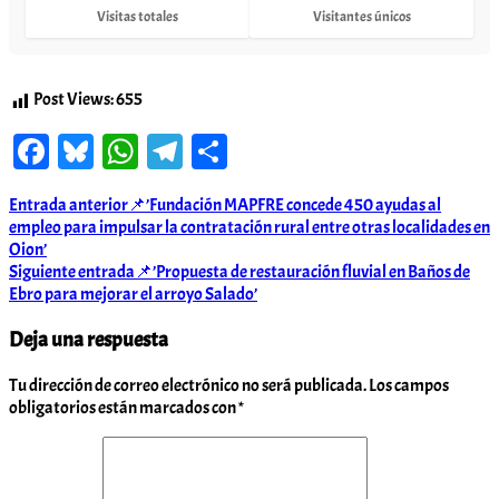
Visitas totales
Visitantes únicos
Post Views:
655
Facebook
Bluesky
WhatsApp
Telegram
Compartir
Navegación
Entrada anterior
📌’Fundación MAPFRE concede 450 ayudas al
empleo para impulsar la contratación rural entre otras localidades en
de
Oion’
entradas
Siguiente entrada
📌’Propuesta de restauración fluvial en Baños de
Ebro para mejorar el arroyo Salado’
Deja una respuesta
Tu dirección de correo electrónico no será publicada.
Los campos
obligatorios están marcados con
*