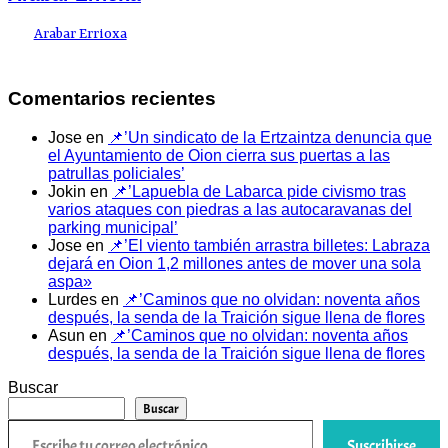
Arabar Errioxa
Comentarios recientes
Jose
en
📌’Un sindicato de la Ertzaintza denuncia que
el Ayuntamiento de Oion cierra sus puertas a las
patrullas policiales’
Jokin
en
📌’Lapuebla de Labarca pide civismo tras
varios ataques con piedras a las autocaravanas del
parking municipal’
Jose
en
📌’El viento también arrastra billetes: Labraza
dejará en Oion 1,2 millones antes de mover una sola
aspa»
Lurdes
en
📌’Caminos que no olvidan: noventa años
después, la senda de la Traición sigue llena de flores
Asun
en
📌’Caminos que no olvidan: noventa años
después, la senda de la Traición sigue llena de flores
Buscar
Buscar
Escribe tu correo electrónico…
Suscribirse