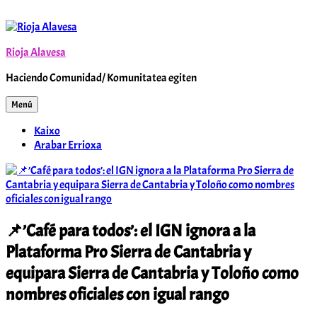
Saltar
al
contenido
Rioja Alavesa
Haciendo Comunidad/ Komunitatea egiten
Menú
Kaixo
Arabar Errioxa
📌’Café para todos’: el IGN ignora a la
Plataforma Pro Sierra de Cantabria y
equipara Sierra de Cantabria y Toloño como
nombres oficiales con igual rango