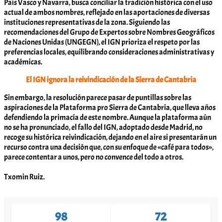
País Vasco y Navarra, busca conciliar la tradición histórica con el uso
actual de ambos nombres, reflejado en las aportaciones de diversas
instituciones representativas de la zona. Siguiendo las
recomendaciones del Grupo de Expertos sobre Nombres Geográficos
de Naciones Unidas (UNGEGN), el IGN prioriza el respeto por las
preferencias locales, equilibrando consideraciones administrativas y
académicas.
El IGN ignora la reivindicación de la Sierra de Cantabria
Sin embargo, la resolución parece pasar de puntillas sobre las
aspiraciones de la Plataforma pro Sierra de Cantabria, que lleva años
defendiendo la primacía de este nombre. Aunque la plataforma aún
no se ha pronunciado, el fallo del IGN, adoptado desde Madrid, no
recoge su histórica reivindicación, dejando en el aire si presentarán un
recurso contra una decisión que, con su enfoque de «café para todos»,
parece contentar a unos, pero no convence del todo a otros.
Txomin Ruiz.
98
72