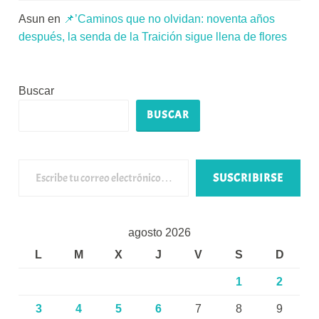
Asun
en
📌’Caminos que no olvidan: noventa años
después, la senda de la Traición sigue llena de flores
Buscar
BUSCAR
Escribe tu correo electrónico…
SUSCRIBIRSE
agosto 2026
L
M
X
J
V
S
D
1
2
3
4
5
6
7
8
9