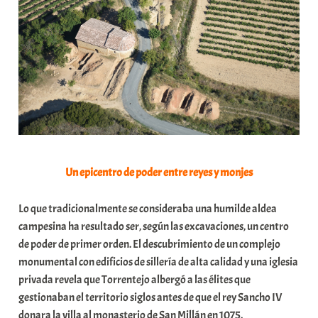
Un epicentro de poder entre reyes y monjes
Lo que tradicionalmente se consideraba una humilde aldea
campesina ha resultado ser, según las excavaciones, un centro
de poder de primer orden. El descubrimiento de un complejo
monumental con edificios de sillería de alta calidad y una iglesia
privada revela que Torrentejo albergó a las élites que
gestionaban el territorio siglos antes de que el rey Sancho IV
donara la villa al monasterio de San Millán en 1075.