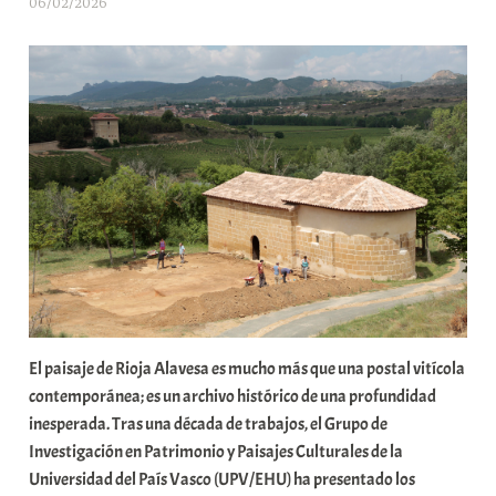
06/02/2026
A
r
a
b
a
r
E
r
r
i
o
x
a
K
El paisaje de Rioja Alavesa es mucho más que una postal vitícola
o
contemporánea; es un archivo histórico de una profundidad
m
inesperada. Tras una década de trabajos, el Grupo de
u
Investigación en Patrimonio y Paisajes Culturales de la
n
Universidad del País Vasco (UPV/EHU) ha presentado los