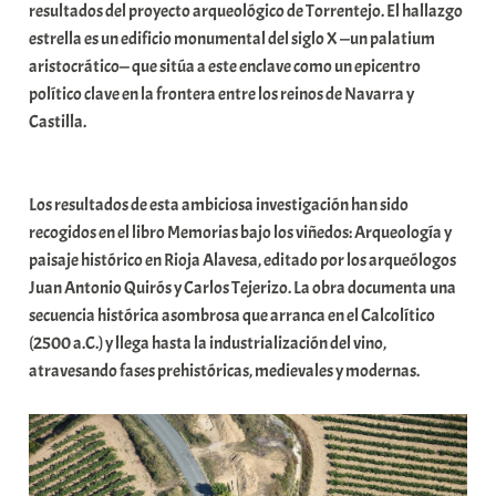
i
resultados del proyecto arqueológico de Torrentejo. El hallazgo
t
estrella es un edificio monumental del siglo X —un palatium
a
aristocrático— que sitúa a este enclave como un epicentro
t
político clave en la frontera entre los reinos de Navarra y
e
Castilla.
a
Los resultados de esta ambiciosa investigación han sido
recogidos en el libro Memorias bajo los viñedos: Arqueología y
paisaje histórico en Rioja Alavesa, editado por los arqueólogos
Juan Antonio Quirós y Carlos Tejerizo. La obra documenta una
secuencia histórica asombrosa que arranca en el Calcolítico
(2500 a.C.) y llega hasta la industrialización del vino,
atravesando fases prehistóricas, medievales y modernas.