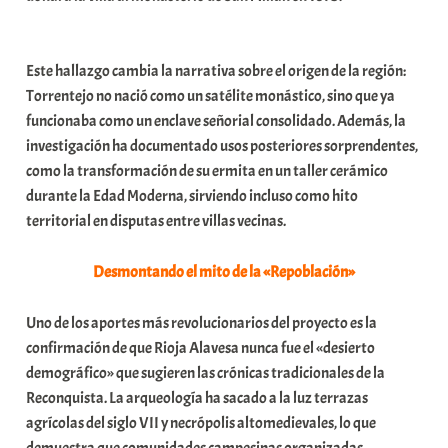
Este hallazgo cambia la narrativa sobre el origen de la región:
Torrentejo no nació como un satélite monástico, sino que ya
funcionaba como un enclave señorial consolidado. Además, la
investigación ha documentado usos posteriores sorprendentes,
como la transformación de su ermita en un taller cerámico
durante la Edad Moderna, sirviendo incluso como hito
territorial en disputas entre villas vecinas.
Desmontando el mito de la «Repoblación»
Uno de los aportes más revolucionarios del proyecto es la
confirmación de que Rioja Alavesa nunca fue el «desierto
demográfico» que sugieren las crónicas tradicionales de la
Reconquista. La arqueología ha sacado a la luz terrazas
agrícolas del siglo VII y necrópolis altomedievales, lo que
demuestra que comunidades campesinas organizadas