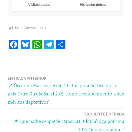
Visitas totales
Visitantes únicos
Post Views:
1.543
Fa
Bl
W
Te
C
ce
ue
ha
le
o
bo
sk
ts
gr
m
ok
y
A
a
pa
Navegación
ENTRADA ANTERIOR
pp
m
rti
📌’Óscar de Marcos recibirá la Insignia de Oro en la
r
de
gala Gure Kirola Sarai 2025 como reconocimiento a sus
entradas
méritos deportivos’
SIGUIENTE ENTRADA
📌’Que nadie se quede atrás: EH Bildu aboga por una
PEAP sin exclusiones’