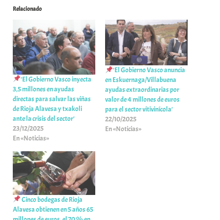
Relacionado
’El Gobierno Vasco anuncia
’El Gobierno Vasco inyecta
en Eskuernaga/Villabuena
3,5 millones en ayudas
ayudas extraordinarias por
directas para salvar las viñas
valor de 4 millones de euros
de Rioja Alavesa y txakoli
para el sector vitivinícola’
ante la crisis del sector’
22/10/2025
23/12/2025
En «Noticias»
En «Noticias»
Cinco bodegas de Rioja
Alavesa obtienen en 5 años 65
millones de euros, el 70 % en