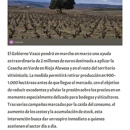
a
r
E
r
r
i
o
El Gobierno Vasco pondrá en marcha en marzo una ayuda
x
extraordinaria de 2 millones de euros destinada a aplicar la
a
Cosecha en Verde en Rioja Alavesa y en el resto del territorio
K
vitivinícola. La medida permitirá retirar producción en 900–
o
1.000 hectáreas antes de que llegue al mercado, con el objetivo
m
de reducir excedentes y aliviar la presión sobre los precios en un
u
momento especialmente delicado para bodegas y viticultores.
n
Tras varias campañas marcadas por la caída del consumo, el
i
aumento de los costes y la acumulación de stock, esta
t
intervención busca dar un respiro inmediato a quienes
a
sostienen el sector día a día.
t