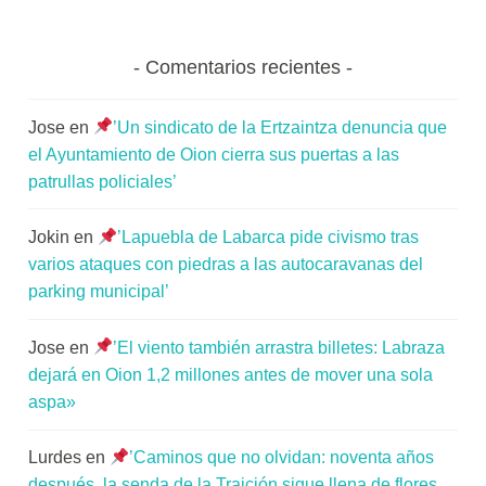
Comentarios recientes
Jose
en
’Un sindicato de la Ertzaintza denuncia que
el Ayuntamiento de Oion cierra sus puertas a las
patrullas policiales’
Jokin
en
’Lapuebla de Labarca pide civismo tras
varios ataques con piedras a las autocaravanas del
parking municipal’
Jose
en
’El viento también arrastra billetes: Labraza
dejará en Oion 1,2 millones antes de mover una sola
aspa»
Lurdes
en
’Caminos que no olvidan: noventa años
después, la senda de la Traición sigue llena de flores