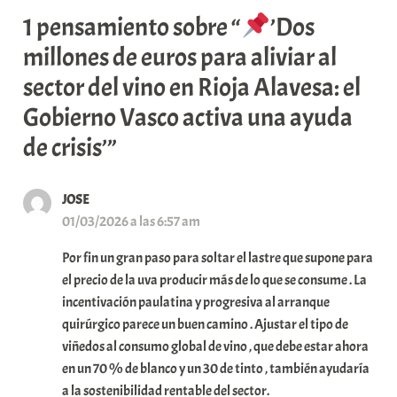
1 pensamiento sobre “
’Dos
millones de euros para aliviar al
sector del vino en Rioja Alavesa: el
Gobierno Vasco activa una ayuda
de crisis’”
JOSE
01/03/2026 a las 6:57 am
Por fin un gran paso para soltar el lastre que supone para
el precio de la uva producir más de lo que se consume . La
incentivación paulatina y progresiva al arranque
quirúrgico parece un buen camino . Ajustar el tipo de
viñedos al consumo global de vino , que debe estar ahora
en un 70 % de blanco y un 30 de tinto , también ayudaría
a la sostenibilidad rentable del sector.