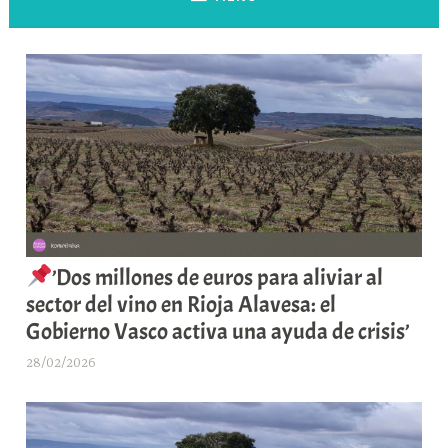
’Dos millones de euros para aliviar al
sector del vino en Rioja Alavesa: el
Gobierno Vasco activa una ayuda de crisis’
28/02/2026
A
r
a
b