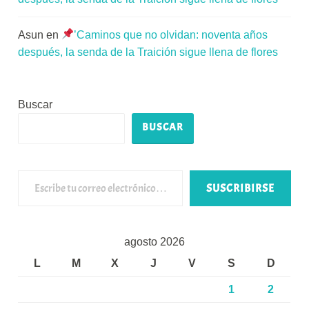
Asun
en
’Caminos que no olvidan: noventa años
después, la senda de la Traición sigue llena de flores
Buscar
BUSCAR
Escribe tu correo electrónico…
SUSCRIBIRSE
agosto 2026
L
M
X
J
V
S
D
1
2