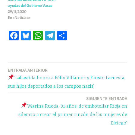
ayudas del Gobierno Vasco
29/11/2020
En «Noticias»
Fa
Bl
W
Te
C
ce
ue
ha
le
o
bo
sk
ts
gr
m
ok
y
A
a
pa
Navegación
ENTRADA ANTERIOR
pp
m
rti
’Labastida honra a Félix Villamor y Fausto Lacuesta,
r
de
sus hijos deportados a los campos nazis’
entradas
SIGUIENTE ENTRADA
’Marina Rueda, 91 años: de embotellar Rioja en
silencio a crear el primer rincón de las mujeres de
Elciego’