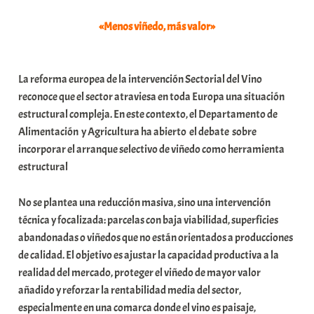
e
«Menos viñedo, más valor»
a
La reforma europea de la intervención Sectorial del Vino
reconoce que el sector atraviesa en toda Europa una situación
estructural compleja. En este contexto, el Departamento de
Alimentación y Agricultura ha abierto el debate sobre
incorporar el arranque selectivo de viñedo como herramienta
estructural
No se plantea una reducción masiva, sino una intervención
técnica y focalizada: parcelas con baja viabilidad, superficies
abandonadas o viñedos que no están orientados a producciones
de calidad. El objetivo es ajustar la capacidad productiva a la
realidad del mercado, proteger el viñedo de mayor valor
añadido y reforzar la rentabilidad media del sector,
especialmente en una comarca donde el vino es paisaje,