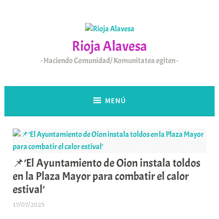
Saltar
al
contenido
Rioja Alavesa
Haciendo Comunidad/ Komunitatea egiten
MENÚ
📌’El Ayuntamiento de Oion instala toldos
en la Plaza Mayor para combatir el calor
estival’
17/07/2025
A
r