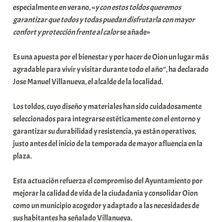
especialmente en verano, «
y con estos toldos queremos
a
garantizar que todos y todas puedan disfrutarla con mayor
t
confort y protección frente al calor
se añade»
e
a
Es una apuesta por el bienestar y por hacer de Oion un lugar más
agradable para vivir y visitar durante todo el año”, ha declarado
Jose Manuel Villanueva, el alcalde de la localidad.
Los toldos, cuyo diseño y materiales han sido cuidadosamente
seleccionados para integrarse estéticamente con el entorno y
garantizar su durabilidad y resistencia, ya están operativos,
justo antes del inicio de la temporada de mayor afluencia en la
plaza.
Esta actuación refuerza el compromiso del Ayuntamiento por
mejorar la calidad de vida de la ciudadanía y consolidar Oion
como un municipio acogedor y adaptado a las necesidades de
sus habitantes ha señalado Villanueva.