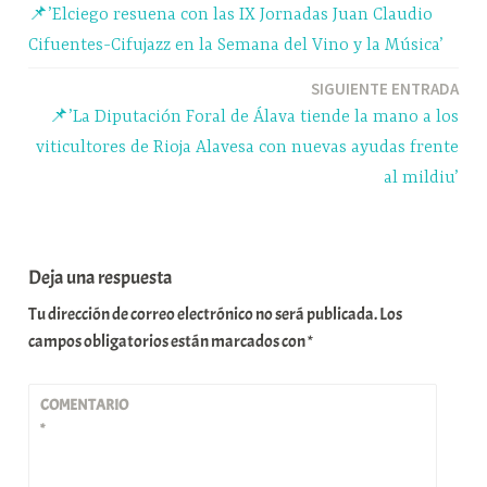
pp
m
rti
📌’Elciego resuena con las IX Jornadas Juan Claudio
r
de
Cifuentes-Cifujazz en la Semana del Vino y la Música’
entradas
SIGUIENTE ENTRADA
📌’La Diputación Foral de Álava tiende la mano a los
viticultores de Rioja Alavesa con nuevas ayudas frente
al mildiu’
Deja una respuesta
Tu dirección de correo electrónico no será publicada.
Los
campos obligatorios están marcados con
*
COMENTARIO
*