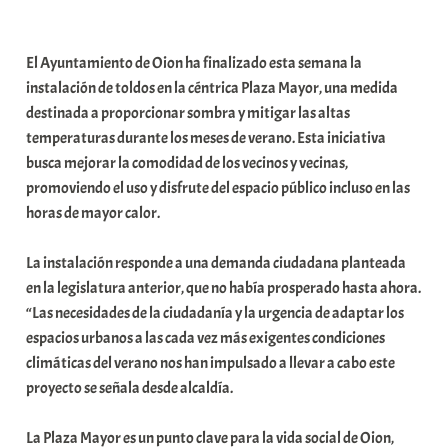
a
b
El Ayuntamiento de Oion ha finalizado esta semana la
a
instalación de toldos en la céntrica Plaza Mayor, una medida
r
destinada a proporcionar sombra y mitigar las altas
E
temperaturas durante los meses de verano. Esta iniciativa
r
busca mejorar la comodidad de los vecinos y vecinas,
r
promoviendo el uso y disfrute del espacio público incluso en las
i
horas de mayor calor.
o
x
La instalación responde a una demanda ciudadana planteada
a
en la legislatura anterior, que no había prosperado hasta ahora.
K
“Las necesidades de la ciudadanía y la urgencia de adaptar los
o
espacios urbanos a las cada vez más exigentes condiciones
m
climáticas del verano nos han impulsado a llevar a cabo este
u
proyecto se señala desde alcaldía.
n
i
La Plaza Mayor es un punto clave para la vida social de Oion,
t