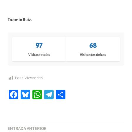
Txomin Ruiz.
97
68
Visitas totales
Visitantes únicos
Post Views:
579
Fa
Bl
W
Te
C
ce
ue
ha
le
o
bo
sk
ts
gr
m
ok
y
A
a
pa
Navegación
ENTRADA ANTERIOR