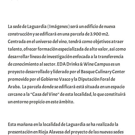
r
a
b
La sede de Laguardia ( Imágenes ) será un edificio de nueva
a
construcción y se edificará en una parcela de 3.900 m2.
r
Centrada en el universo del vino, tendrá como objetivos atraer
E
talento, ofrecer formación especializada de alto valor, así como
r
desarrollar líneas de investigación enfocada a la transferencia
r
de conocimiento al sector. EDA Drinks & Wine Campus es un
i
proyecto desarrollado y liderado por el Basque Culinary Center
o
promovido por el Gobierno Vasco y la Diputación Foral de
x
Araba. La parcela donde se edificará está situada en un espacio
a
cercano a la “Casa del Vino” de esta localidad, lo que constituirá
K
un entorno propicio en este ámbito.
o
m
u
Esta mañana en la localidad de Laguardia se ha realizado la
n
presentación en Rioja Alavesa del proyecto de las nuevas sedes
i