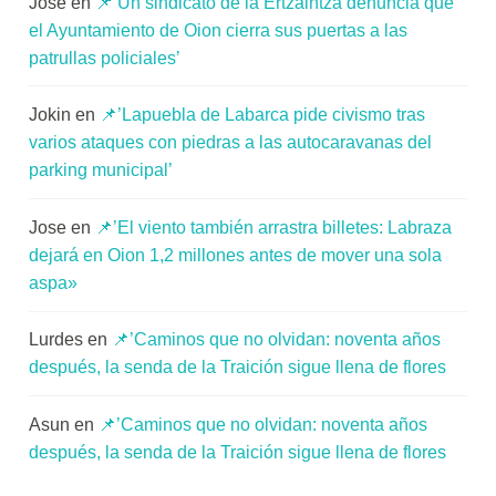
Jose
en
📌’Un sindicato de la Ertzaintza denuncia que
el Ayuntamiento de Oion cierra sus puertas a las
patrullas policiales’
Jokin
en
📌’Lapuebla de Labarca pide civismo tras
varios ataques con piedras a las autocaravanas del
parking municipal’
Jose
en
📌’El viento también arrastra billetes: Labraza
dejará en Oion 1,2 millones antes de mover una sola
aspa»
Lurdes
en
📌’Caminos que no olvidan: noventa años
después, la senda de la Traición sigue llena de flores
Asun
en
📌’Caminos que no olvidan: noventa años
después, la senda de la Traición sigue llena de flores