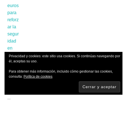
Privacidad y cookies: este sitio usa cookies. Si continúas navegando por
él, aceptas su uso.
Para obtener más información, incluido cómo gestionar las cookies,
consulta:
Política de cookies
📌'El cielo se apaga y Rioja Alavesa
quiere guardarlo para siempre: envíanos
tu foto del eclipse total de Sol'