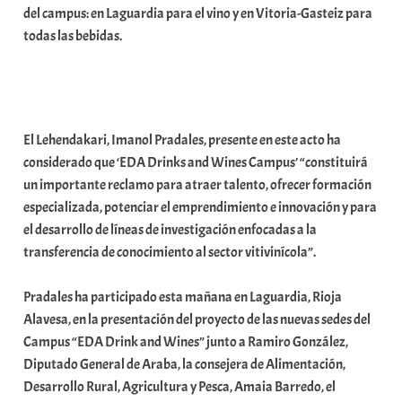
del campus: en Laguardia para el vino y en Vitoria-Gasteiz para
t
todas las bebidas.
a
t
e
a
El Lehendakari, Imanol Pradales, presente en este acto ha
considerado que ‘EDA Drinks and Wines Campus’ “constituirá
un importante reclamo para atraer talento, ofrecer formación
especializada, potenciar el emprendimiento e innovación y para
el desarrollo de líneas de investigación enfocadas a la
transferencia de conocimiento al sector vitivinícola”.
Pradales ha participado esta mañana en Laguardia, Rioja
Alavesa, en la presentación del proyecto de las nuevas sedes del
Campus “EDA Drink and Wines” junto a Ramiro González,
Diputado General de Araba, la consejera de Alimentación,
Desarrollo Rural, Agricultura y Pesca, Amaia Barredo, el