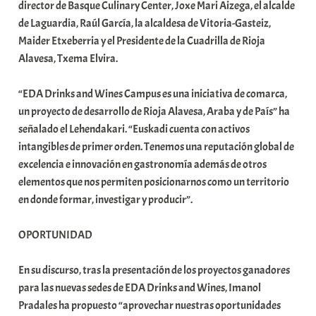
director de Basque Culinary Center, Joxe Mari Aizega, el alcalde
de Laguardia, Raúl García, la alcaldesa de Vitoria-Gasteiz,
Maider Etxeberria y el Presidente de la Cuadrilla de Rioja
Alavesa, Txema Elvira.
“EDA Drinks and Wines Campus es una iniciativa de comarca,
un proyecto de desarrollo de Rioja Alavesa, Araba y de País” ha
señalado el Lehendakari. “Euskadi cuenta con activos
intangibles de primer orden. Tenemos una reputación global de
excelencia e innovación en gastronomía además de otros
elementos que nos permiten posicionarnos como un territorio
en donde formar, investigar y producir”.
OPORTUNIDAD
En su discurso, tras la presentación de los proyectos ganadores
para las nuevas sedes de EDA Drinks and Wines, Imanol
Pradales ha propuesto “aprovechar nuestras oportunidades