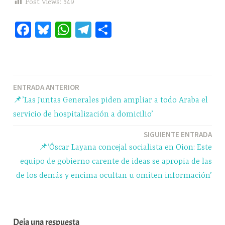
Post Views:
549
Fa
Bl
W
Te
C
ce
ue
ha
le
o
bo
sk
ts
gr
m
ok
y
A
a
pa
Navegación
ENTRADA ANTERIOR
pp
m
rti
📌’Las Juntas Generales piden ampliar a todo Araba el
r
de
servicio de hospitalización a domicilio’
entradas
SIGUIENTE ENTRADA
📌’Óscar Layana concejal socialista en Oion: Este
equipo de gobierno carente de ideas se apropia de las
de los demás y encima ocultan u omiten información’
Deja una respuesta