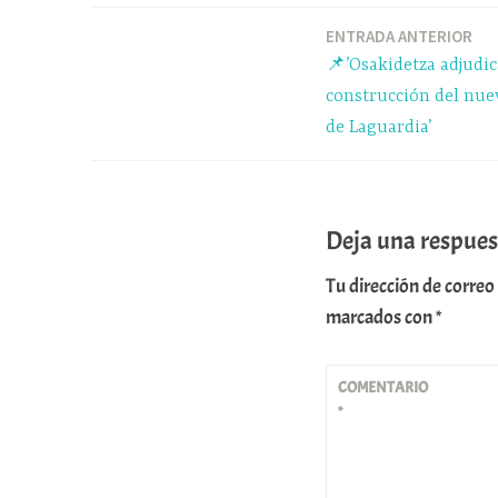
ok
y
A
pp
ENTRADA ANTERIOR
Navegación
📌’Osakidetza adjudic
de
construcción del nue
de Laguardia’
entradas
Deja una respues
Tu dirección de correo
marcados con
*
COMENTARIO
*