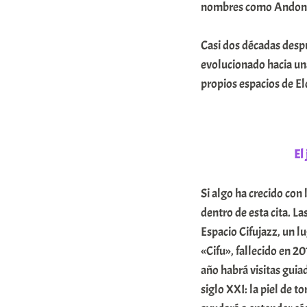
nombres como Andoni 
E
r
Casi dos décadas despu
r
evolucionado hacia una
i
propios espacios de El
o
x
a
El
K
Si algo ha crecido con 
o
dentro de esta cita. La
m
Espacio Cifujazz, un l
u
«Cifu», fallecido en 2
n
año habrá visitas guia
i
siglo XXI: la piel de 
t