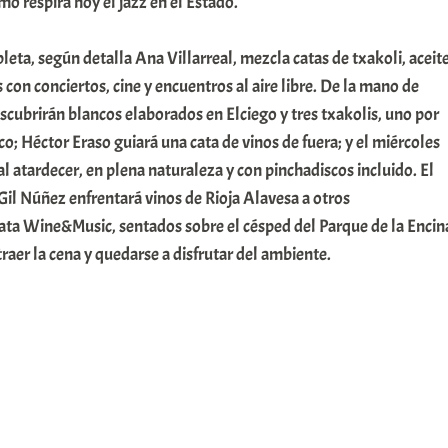
o respira hoy el jazz en el Estado.
ta, según detalla Ana Villarreal, mezcla catas de txakoli, aceit
 con conciertos, cine y encuentros al aire libre. De la mano de
scubrirán blancos elaborados en Elciego y tres txakolis, uno por
co; Héctor Eraso guiará una cata de vinos de fuera; y el miércoles
al atardecer, en plena naturaleza y con pinchadiscos incluido. El
 Gil Núñez enfrentará vinos de Rioja Alavesa a otros
cata Wine&Music, sentados sobre el césped del Parque de la Encin
traer la cena y quedarse a disfrutar del ambiente.