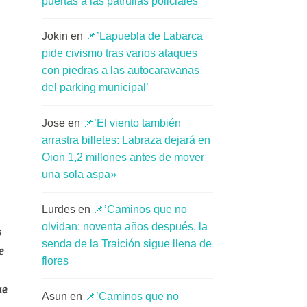
puertas a las patrullas policiales’
Jokin
en
📌’Lapuebla de Labarca
pide civismo tras varios ataques
con piedras a las autocaravanas
del parking municipal’
Jose
en
📌’El viento también
arrastra billetes: Labraza dejará en
Oion 1,2 millones antes de mover
una sola aspa»
Lurdes
en
📌’Caminos que no
olvidan: noventa años después, la
s
senda de la Traición sigue llena de
e
flores
ue
Asun
en
📌’Caminos que no