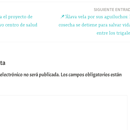
a
pa
m
rti
SIGUIENTE ENTRA
a el proyecto de
📌’Álava vela por sus aguiluchos: 
r
vo centro de salud
cosecha se detiene para salvar vid
entre los trigale
ta
 electrónico no será publicada.
Los campos obligatorios están