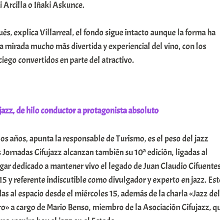
Arcilla o Iñaki Askunce.
és, explica Villarreal, el fondo sigue intacto aunque la forma ha
 mirada mucho más divertida y experiencial del vino, con los
ciego convertidos en parte del atractivo.
 jazz, de hilo conductor a protagonista absoluto
los años, apunta la responsable de Turismo, es el peso del jazz
s Jornadas Cifujazz alcanzan también su 10ª edición, ligadas al
ugar dedicado a mantener vivo el legado de Juan Claudio Cifuente
015 y referente indiscutible como divulgador y experto en jazz. Est
das al espacio desde el miércoles 15, además de la charla «Jazz del
toro» a cargo de Mario Benso, miembro de la Asociación Cifujazz, q