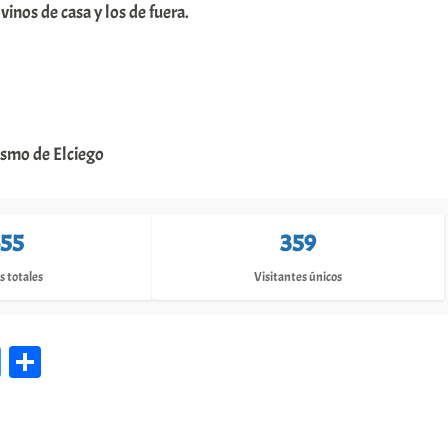
 vinos de casa y los de fuera.
ismo de Elciego
55
359
s totales
Visitantes únicos
Te
C
le
o
gr
m