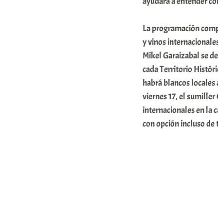
ayudará a entender cóm
a
La programación comple
t
y vinos internacionales
e
Mikel Garaizabal se de
a
cada Territorio Históri
habrá blancos locales 
viernes 17, el sumiller
internacionales en la 
con opción incluso de 