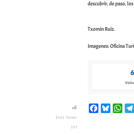
descubrir, de paso, los
Txomin Ruiz.
Imagenes: Oficina Tur
6
Visita
Fa
Bl
W
ce
ue
ha
Post Views:
bo
sk
ts
593