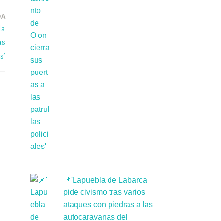
DA
la
as
s’
📌'Lapuebla de Labarca
pide civismo tras varios
ataques con piedras a las
autocaravanas del