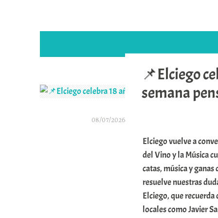
📌Elciego ce
semana pens
08/07/2026
A
Elciego vuelve a conver
r
del Vino y la Música cu
a
catas, música y ganas 
resuelve nuestras duda
b
Elciego, que recuerd
a
locales como Javier Sa
r