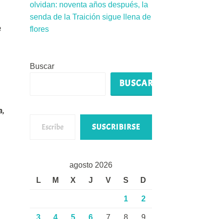
olvidan: noventa años después, la
senda de la Traición sigue llena de
e
flores
Buscar
BUSCAR
a,
Escribe tu correo electrónico…
SUSCRIBIRSE
agosto 2026
L
M
X
J
V
S
D
1
2
3
4
5
6
7
8
9