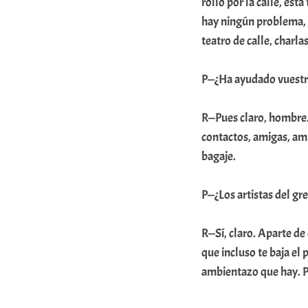
rollo por la calle, est
hay ningún problema, 
teatro de calle, charl
P—¿Ha ayudado vuestro
R—Pues claro, hombre.
contactos, amigas, ami
bagaje.
P—¿Los artistas del gr
R—Sí, claro. Aparte de
que incluso te baja el 
ambientazo que hay. Pe