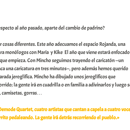
pecto al año pasado, aparte del cambio de padrino?
r cosas diferentes. Este año adecuamos el espacio Rojanda, una
ara monólogos con María y Kike El año que viene estará enfocado
te que empieza. Con Mincho seguimos trayendo el caricatón —un
ca una caricatura en tres minutos—, pero además hemos querido
harada jeroglífica. Mincho ha dibujado unos jeroglíficos que
ido; la gente irá en cuadrilla o en familia a adivinarlos y luego s
o, camisetas, gorras…
emode Quartet, cuatro artistas que cantan a capela a cuatro voc
rrito pedaleando. La gente irá detrás recorriendo el pueblo.»