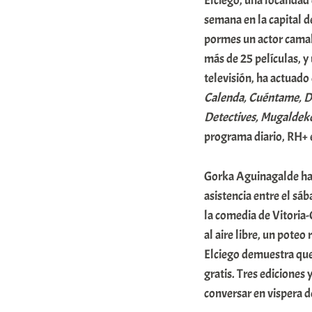
Elciego, una localidad
r
semana en la capital 
a
pormes un actor camale
más de 25 películas, y
b
televisión, ha actuado
a
Calenda, Cuéntame, Dr
r
Detectives, Mugaldeko
E
programa diario, RH+ 
r
r
Gorka Aguinagalde ha s
i
asistencia entre el sá
la comedia de Vitoria
o
al aire libre, un poteo
x
Elciego demuestra que 
a
gratis. Tres ediciones
K
conversar en vispera d
o