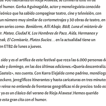
 de 900 habitantes en Rioja Alavesa, se convierte este fin de
del humor. Gorka Aguinagalde, actor y monologuista conocido
ónico que ha sabido compaginar teatro, cine y televisión, con
 un número muy similar de cortometrajes y 30 obras de teatro, en
 en series como:
Benidorm, Allí Abajo, B&B, Luna el misterio de
. Mateo, Ciudad K, Los Hombres de Paco, Aída, Hermanos y
ak, El Comisario, Platos Sucios…
en la actualidad tiene un
en ETB2 de lunes a jueves.
ido y es el artífice de este festival que roza las 6.000 personas d
bado y domingo, en las dos últimas ediciones.»Quería descentraliz
-Gasteiz», nos cuenta. Con Karra Elejalde como padrino, monólog
 rockero, jeroglíficos itinerantes y hasta caricaturas en tres minuto
reírse no entiende de fronteras geográficas ni de precios: todo es
 y ya es un clásico del verano de Rioja Alavesa’.Hemos querido
e esta gran cita con el humor.