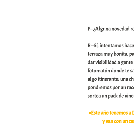
P—¿Alguna novedad res
R—Sí, intentamos hace
terraza muy bonita, p
dar visibilidad a gen
fotomatón donde te sa
algo itinerante: una c
pondremos por un recorr
sortea un pack de vin
«Este año tenemos a D
y van con un ca