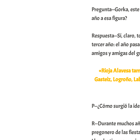
m
Pregunta—Gorka, este a
u
año a esa figura?
n
Respuesta—Sí, claro, t
i
tercer año: el año pasa
t
amigos y amigas del g
a
t
«Rioja Alavesa tam
e
Gasteiz, Logroño, Lab
a
P—¿Cómo surgió la ide
R—Durante muchos años
pregonero de las fiest