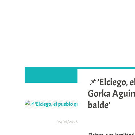
Saltar
al
contenido
📌’Elciego, e
Gorka Aguina
balde’
05/06/2026
A