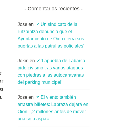
Comentarios recientes
Jose
en
📌’Un sindicato de la
Ertzaintza denuncia que el
Ayuntamiento de Oion cierra sus
puertas a las patrullas policiales’
Jokin
en
📌’Lapuebla de Labarca
pide civismo tras varios ataques
e
con piedras a las autocaravanas
ar
del parking municipal’
os
s,
Jose
en
📌’El viento también
arrastra billetes: Labraza dejará en
Oion 1,2 millones antes de mover
una sola aspa»