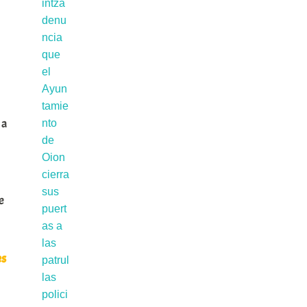
 a
e
es