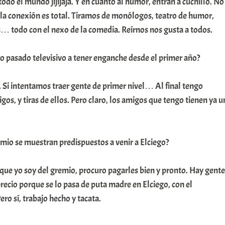
á todo el mundo jijijaja. Y en cuanto al humor, entran a cuchillo. No
la conexión es total. Tiramos de monólogos, teatro de humor,
as… todo con el nexo de la comedia. Reírnos nos gusta a todos.
 pasado televisivo a tener enganche desde el primer año?
 Si intentamos traer gente de primer nivel… Al final tengo
gos, y tiras de ellos. Pero claro, los amigos que tengo tienen ya u
emio se muestran predispuestos a venir a Elciego?
 que yo soy del gremio, procuro pagarles bien y pronto. Hay gente
precio porque se lo pasa de puta madre en Elciego, con el
ro sí, trabajo hecho y tacata.