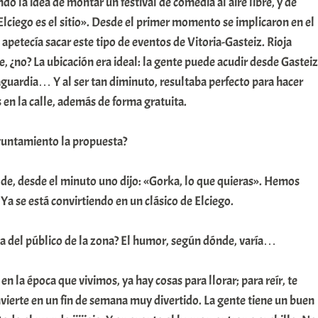
o la idea de montar un festival de comedia al aire libre, y de
lciego es el sitio». Desde el primer momento se implicaron en el
petecía sacar este tipo de eventos de Vitoria-Gasteiz. Rioja
, ¿no? La ubicación era ideal: la gente puede acudir desde Gasteiz
guardia… Y al ser tan diminuto, resultaba perfecto para hacer
 en la calle, además de forma gratuita.
yuntamiento la propuesta?
lde, desde el minuto uno dijo: «Gorka, lo que quieras». Hemos
Ya se está convirtiendo en un clásico de Elciego.
ta del público de la zona? El humor, según dónde, varía…
n la época que vivimos, ya hay cosas para llorar; para reír, te
vierte en un fin de semana muy divertido. La gente tiene un buen