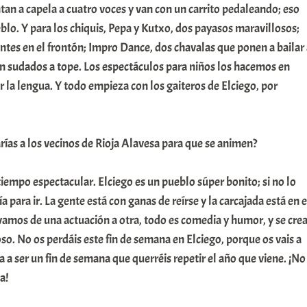
ntan a capela a cuatro voces y van con un carrito pedaleando; eso
blo. Y para los chiquis, Pepa y Kutxo, dos payasos maravillosos;
tes en el frontón; Impro Dance, dos chavalas que ponen a bailar 
an sudados a tope. Los espectáculos para niños los hacemos en
 la lengua. Y todo empieza con los gaiteros de Elciego, por
ías a los vecinos de Rioja Alavesa para que se animen?
tiempo espectacular. Elciego es un pueblo súper bonito; si no lo
ía para ir. La gente está con ganas de reírse y la carcajada está en e
amos de una actuación a otra, todo es comedia y humor, y se cre
o. No os perdáis este fin de semana en Elciego, porque os vais a
y va a ser un fin de semana que querréis repetir el año que viene. ¡No
a!