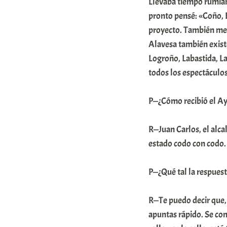
Llevaba tiempo rumiand
pronto pensé: «Coño, E
proyecto. También me a
Alavesa también existe
Logroño, Labastida, La
todos los espectáculos
P—¿Cómo recibió el A
R—Juan Carlos, el alca
estado codo con codo. 
P—¿Qué tal la respues
R—Te puedo decir que, e
apuntas rápido. Se con