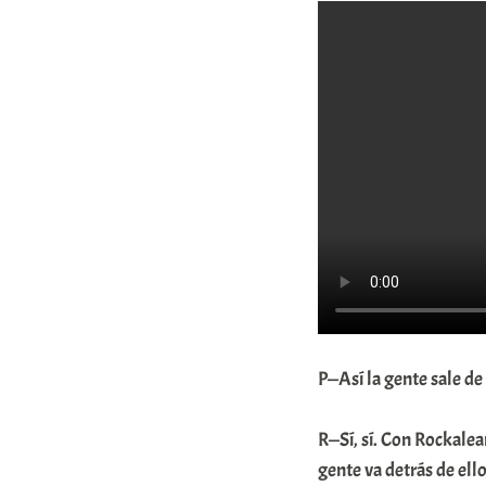
P—Así la gente sale de
R—Sí, sí. Con Rockalea
gente va detrás de el