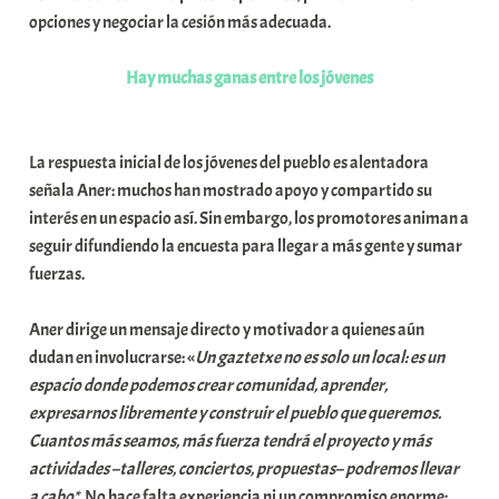
opciones y negociar la cesión más adecuada.
Hay muchas ganas entre los jóvenes
La respuesta inicial de los jóvenes del pueblo es alentadora
señala Aner: muchos han mostrado apoyo y compartido su
interés en un espacio así. Sin embargo, los promotores animan a
seguir difundiendo la encuesta para llegar a más gente y sumar
fuerzas.
Aner dirige un mensaje directo y motivador a quienes aún
dudan en involucrarse: «
Un gaztetxe no es solo un local: es un
espacio donde podemos crear comunidad, aprender,
expresarnos libremente y construir el pueblo que queremos.
Cuantos más seamos, más fuerza tendrá el proyecto y más
actividades –talleres, conciertos, propuestas– podremos llevar
a cabo*.
No hace falta experiencia ni un compromiso enorme: