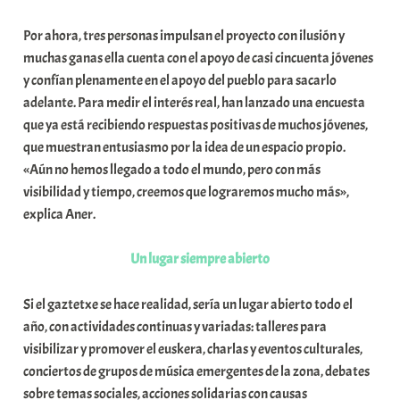
a
Por ahora, tres personas impulsan el proyecto con ilusión y
t
muchas ganas ella cuenta con el apoyo de casi cincuenta jóvenes
e
y confían plenamente en el apoyo del pueblo para sacarlo
a
adelante. Para medir el interés real, han lanzado una encuesta
que ya está recibiendo respuestas positivas de muchos jóvenes,
que muestran entusiasmo por la idea de un espacio propio.
«Aún no hemos llegado a todo el mundo, pero con más
visibilidad y tiempo, creemos que lograremos mucho más»,
explica Aner.
Un lugar siempre abierto
Si el gaztetxe se hace realidad, sería un lugar abierto todo el
año, con actividades continuas y variadas: talleres para
visibilizar y promover el euskera, charlas y eventos culturales,
conciertos de grupos de música emergentes de la zona, debates
sobre temas sociales, acciones solidarias con causas