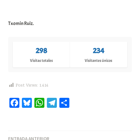
Txomin Ruiz.
298
234
Visitas totales
Visitantes únicos
Post Views:
1.414
Fa
Bl
W
Te
C
ce
ue
ha
le
o
bo
sk
ts
gr
m
ok
y
A
a
pa
ENTRADA ANTERIOR