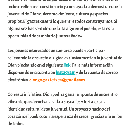
incluso rellenar el cuestionario ya nos ayuda a demostrar que la
juventud de Oion quiere movimiento, cultura y espacios
propios. El gaztetxe será lo que entre todos construyamos. Si
alguna vez has sentido que falta algo en el pueblo, esta es la
oportunidad de cambiarlo juntos añade».
Los jóvenes interesados en sumarse pueden participar
rellenando la encuesta dirigida exclusivamente a la juventud de
Oion pinchando en el siguiente
link
. Para más información,
disponen de una cuenta en
Instagram
y de la cuenta de correo
electrónico
oiongo.gaztetxea@gmail.com
Con esta iniciativa, Oion podría ganar un punto de encuentro
vibrante que devuelva la vida a sus calles y fortalezca la
identidad cultural de su juventud. Un proyecto nacido del
corazón del pueblo, con la esperanza de crecer gracias a la unión
de todos.