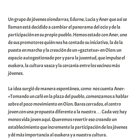
a
b
Un grupo de jóvenes oiondarras, Edurne, Lucia y Aner que así se
a
llaman está decidido a cambiar el panorama del ocio y de la
r
participación en su propio pueblo. Hemos estado con Aner, uno
E
de sus promotores quién nos ha contado su iniciativa, la de la
r
puesta en marcha y la creación de un «gaztetxe» en Oion: un
r
espacio autogestionado por y para la juventud, que impulse el
i
euskera, la cultura vasca y la cercanía entre los vecinos más
o
jóvenes.
x
a
La idea surgió de manera espontánea, como nos cuenta Aner:
K
«Tomando un café en la plaza del pueblo, comenzamos a hablar
o
sobre el poco movimiento en Oion. Bares cerrados, el centro
m
joven con una propuesta diferente a la nuestra… Cada vez hay
u
menos vida joven aquí. Queremos revertir eso creando un
n
establecimiento que incremente la participación de los jóvenes
i
y dé más importancia al euskera y a nuestra cultura.
t