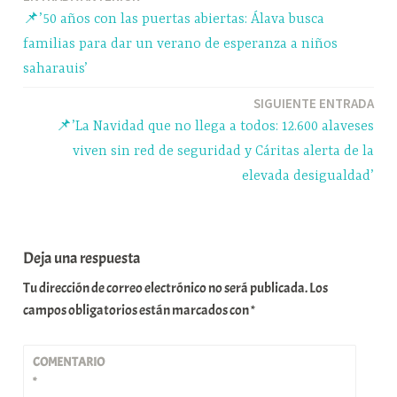
Navegación
pp
m
rti
📌’50 años con las puertas abiertas: Álava busca
r
de
familias para dar un verano de esperanza a niños
entradas
saharauis’
SIGUIENTE ENTRADA
📌’La Navidad que no llega a todos: 12.600 alaveses
viven sin red de seguridad y Cáritas alerta de la
elevada desigualdad’
Deja una respuesta
Tu dirección de correo electrónico no será publicada.
Los
campos obligatorios están marcados con
*
COMENTARIO
*