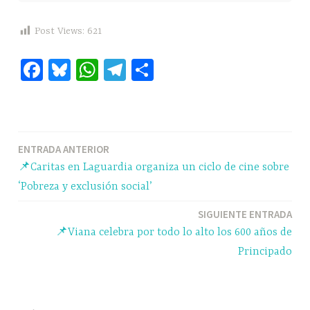
Post Views:
621
Fa
Bl
W
Te
C
ce
ue
ha
le
o
bo
sk
ts
gr
m
ok
y
A
a
pa
Navegación
ENTRADA ANTERIOR
pp
m
rti
📌Caritas en Laguardia organiza un ciclo de cine sobre
r
de
‘Pobreza y exclusión social’
entradas
SIGUIENTE ENTRADA
📌Viana celebra por todo lo alto los 600 años de
Principado