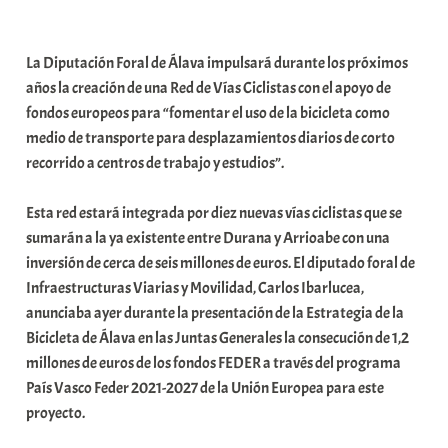
a
b
La Diputación Foral de Álava impulsará durante los próximos
a
años la creación de una Red de Vías Ciclistas con el apoyo de
r
fondos europeos para “fomentar el uso de la bicicleta como
E
medio de transporte para desplazamientos diarios de corto
r
recorrido a centros de trabajo y estudios”.
r
i
Esta red estará integrada por diez nuevas vías ciclistas que se
o
sumarán a la ya existente entre Durana y Arrioabe con una
x
inversión de cerca de seis millones de euros. El diputado foral de
a
Infraestructuras Viarias y Movilidad, Carlos Ibarlucea,
K
anunciaba ayer durante la presentación de la Estrategia de la
o
Bicicleta de Álava en las Juntas Generales la consecución de 1,2
m
millones de euros de los fondos FEDER a través del programa
u
País Vasco Feder 2021-2027 de la Unión Europea para este
n
proyecto.
i
t