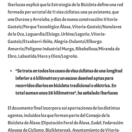
Ibarlucea explicó que la Estrategia de la Bicicleta define una red
a
formada por un total de 11 vías ciclistas: una ya existente, que
t
une Durana y Arroiabe, y diez de nueva construcción: Vitoria-
e
Gasteiz/Parque Tecnológico Álava, Vitoria-Gasteiz/Nanclares
a
de la Oca, Laguardia/Elciego, Urbina/Legutio, Vitoria-
Gasteiz/Etxabarri-Ibiña, Alegria-Dulantzi/Elburgo,
Amurrio/Polígono Industrial Murga, Ribabellosa/Miranda de
Ebro, Labastida/Haro y Oion/Logroño.
“Se trata en todos los casos de vías ciclistas de una longitud
inferior a 6 kilómetros y un escaso desnivel aptas para
recorridos diarios en bicicleta tradicional o eléctrica. En
total suman unos 38 kilómetros”, ha señalado Ibarlucea
El documento final incorpora así aportaciones de los distintos
agentes, incluidos los que forman parte del Consejo de la
Bicicleta de Álava (Diputación Foral de Álava, Eudel, Federación
Alavesa de Ciclismo, Bizikleteroak, Ayuntamiento de Vitoria-