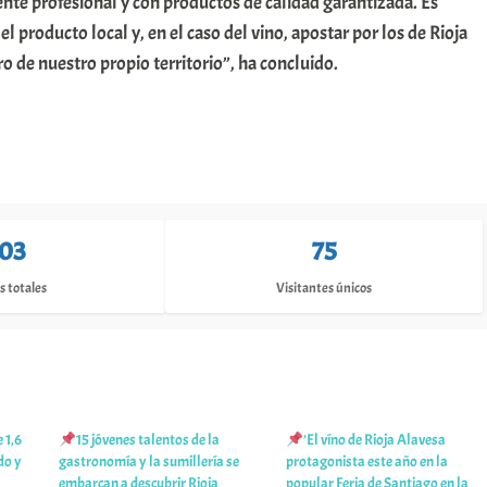
nte profesional y con productos de calidad garantizada. Es
l producto local y, en el caso del vino, apostar por los de Rioja
 de nuestro propio territorio”, ha concluido.
103
75
s totales
Visitantes únicos
 1,6
15 jóvenes talentos de la
’El víno de Rioja Alavesa
do y
gastronomía y la sumillería se
protagonista este año en la
embarcan a descubrir Rioja
popular Feria de Santiago en la