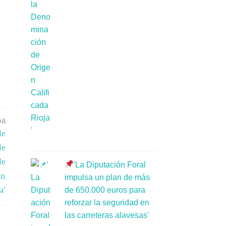
DA
de
de
de
'La Diputación Foral
en
impulsa un plan de más
de 650.000 euros para
a’
reforzar la seguridad en
las carreteras alavesas'