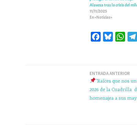
Alavesa tras la crisis del mil
11/11/2025
En «Noticias»
Fa
Bl
W
ce
ue
ha
bo
sk
ts
ok
y
A
pp
ENTRADA ANTERIOR
Navegación
’Raíces que nos un
de
2026 de la Cuadrilla d
homenajea a sus may
entradas