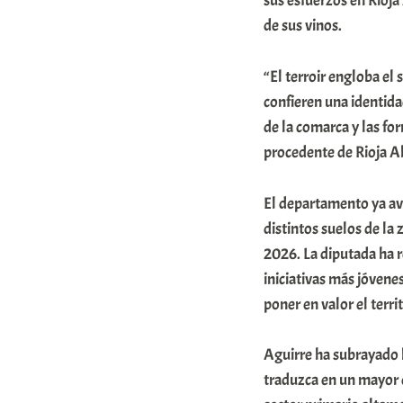
sus esfuerzos en Rioja 
o
de sus vinos.
m
u
“El terroir engloba el 
confieren una identida
n
de la comarca y las fo
i
procedente de Rioja Al
t
a
El departamento ya avan
t
distintos suelos de la
e
2026. La diputada ha r
a
iniciativas más jóvene
poner en valor el territ
Aguirre ha subrayado l
traduzca en un mayor 