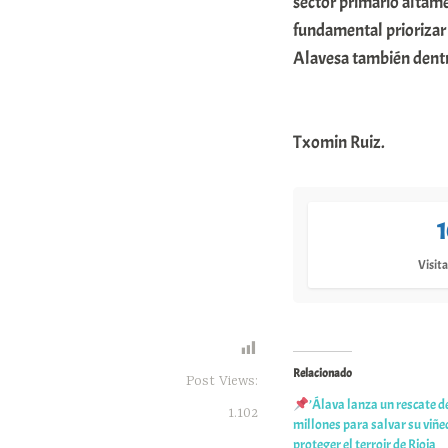
sector primario altame
fundamental priorizar e
Alavesa también dentro
Txomin Ruiz.
Visita
Relacionado
Post Views:
’Álava lanza un rescate de
1.102
millones para salvar su viñe
proteger el terroir de Rioja