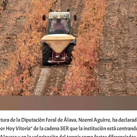
tura de la Diputación Foral de Álava, Noemí Aguirre, ha declara
r Hoy Vitoria” de la cadena SER que la institución está centrand