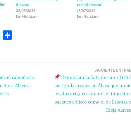
diu’
Alavesa
capital alavesa’
02/03/2023
18/07/2024
En «Noticias»
En «Noticias»
Te
C
le
o
gr
m
a
pa
m
rti
SIGUIENTE ENTRA
en: el calendario
’Denuncian la falta de datos GPS 
r
e Rioja Alavesa
las águilas reales en Álava que impi
ores’
evaluar rigurosamente el impacto 
parques eólicos como el de Labraza 
Rioja Alaves