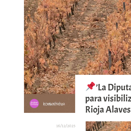
’La Diputa
para visibili
Rioja Alaves
16/12/2025