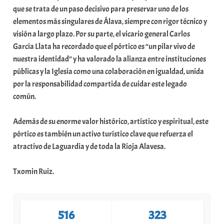
que se trata de un paso decisivo para preservar uno de los
elementos más singulares de Álava, siempre con rigor técnico y
visión a largo plazo. Por su parte, el vicario general Carlos
García Llata ha recordado que el pórtico es “un pilar vivo de
nuestra identidad” y ha valorado la alianza entre instituciones
públicas y la Iglesia como una colaboración en igualdad, unida
por la responsabilidad compartida de cuidar este legado
común.
Además de su enorme valor histórico, artístico y espiritual, este
pórtico es también un activo turístico clave que refuerza el
atractivo de Laguardia y de toda la Rioja Alavesa.
Txomin Ruiz.
516
323