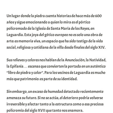
a
b
Un lugar donde la piedra cuenta historias de hace más de 600
a
años y sigue emocionando a quien lo mira es el pórtico
r
policromado de la Iglesia de Santa María de los Reyes, en
E
Laguardia. Esta joya del gótico europeo no es solo una obra de
r
arte: es memoria viva, un espacio que ha sido testigo de la vida
r
social, religiosa y cotidiana de la villa desde finales del siglo XIV.
i
o
Sus relieves y colores nos hablan de la Anunciación, la Natividad,
x
la Epifanía… escenas que convierten la portada en un auténtico
a
“libro de piedra y color”. Para los vecinos de Laguardia es mucho
K
más que patrimonio: es parte de su identidad.
o
m
Sin embargo, un exceso de humedad detectado recientemente
u
amenaza su futuro. Si no se actúa, el deterioro podría volverse
n
irreversible y afectar tanto a la estructura como a esa preciosa
i
policromía del siglo XVII que tanto nos enamora.
t