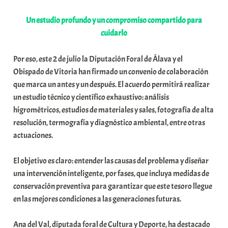
a
Un estudio profundo y un compromiso compartido para
t
cuidarlo
e
a
Por eso, este 2 de julio la Diputación Foral de Álava y el
Obispado de Vitoria han firmado un convenio de colaboración
que marca un antes y un después. El acuerdo permitirá realizar
un estudio técnico y científico exhaustivo: análisis
higrométricos, estudios de materiales y sales, fotografía de alta
resolución, termografía y diagnóstico ambiental, entre otras
actuaciones.
El objetivo es claro: entender las causas del problema y diseñar
una intervención inteligente, por fases, que incluya medidas de
conservación preventiva para garantizar que este tesoro llegue
en las mejores condiciones a las generaciones futuras.
Ana del Val, diputada foral de Cultura y Deporte, ha destacado