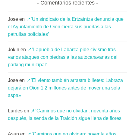
Comentarios recientes
Jose
en
📌’Un sindicato de la Ertzaintza denuncia que
el Ayuntamiento de Oion cierra sus puertas a las
patrullas policiales’
Jokin
en
📌’Lapuebla de Labarca pide civismo tras
varios ataques con piedras a las autocaravanas del
parking municipal’
Jose
en
📌’El viento también arrastra billetes: Labraza
dejará en Oion 1,2 millones antes de mover una sola
aspa»
Lurdes
en
📌’Caminos que no olvidan: noventa años
después, la senda de la Traición sigue llena de flores
Asun
en
📌’Caminos que no olvidan: noventa años