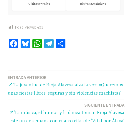
Visitas totales
Visitantes únicos
Post Views:
451
Fa
Bl
W
Te
C
ce
ue
ha
le
o
bo
sk
ts
gr
m
ok
y
A
a
pa
Navegación
ENTRADA ANTERIOR
pp
m
rti
📌’La juventud de Rioja Alavesa alza la voz: «Queremos
r
de
unas fiestas libres, seguras y sin violencias machistas’
entradas
SIGUIENTE ENTRADA
📌’La música, el humor y la danza toman Rioja Alavesa
este fin de semana con cuatro citas de ‘Vital por Álava’