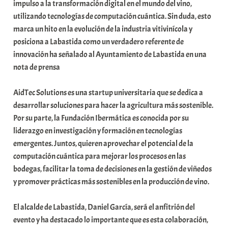
impulso a la transformación digital en el mundo del vino,
u
utilizando tecnologías de computación cuántica. Sin duda, esto
n
marca un hito en la evolución de la industria vitivinícola y
i
posiciona a Labastida como un verdadero referente de
t
innovación ha señalado al Ayuntamiento de Labastida en una
a
nota de prensa
t
e
AidTec Solutions es una startup universitaria que se dedica a
a
desarrollar soluciones para hacer la agricultura más sostenible.
Por su parte, la Fundación Ibermática es conocida por su
liderazgo en investigación y formación en tecnologías
emergentes. Juntos, quieren aprovechar el potencial de la
computación cuántica para mejorar los procesos en las
bodegas, facilitar la toma de decisiones en la gestión de viñedos
y promover prácticas más sostenibles en la producción de vino.
El alcalde de Labastida, Daniel García, será el anfitrión del
evento y ha destacado lo importante que es esta colaboración,