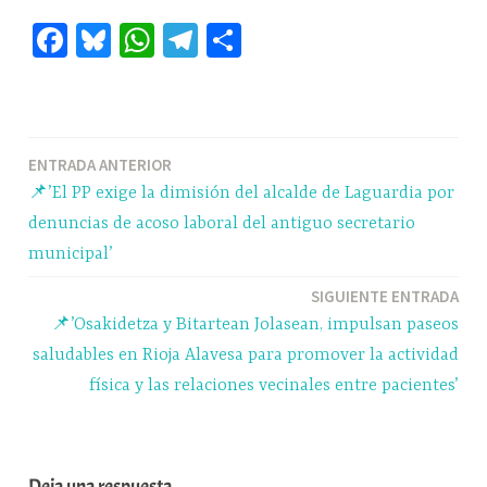
Fa
Bl
W
Te
C
ce
ue
ha
le
o
bo
sk
ts
gr
m
ok
y
A
a
pa
Navegación
ENTRADA ANTERIOR
pp
m
rti
📌’El PP exige la dimisión del alcalde de Laguardia por
r
de
denuncias de acoso laboral del antiguo secretario
entradas
municipal’
SIGUIENTE ENTRADA
📌’Osakidetza y Bitartean Jolasean, impulsan paseos
saludables en Rioja Alavesa para promover la actividad
física y las relaciones vecinales entre pacientes’
Deja una respuesta