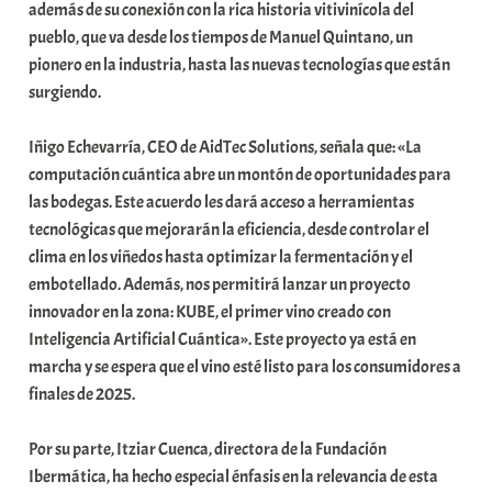
además de su conexión con la rica historia vitivinícola del
pueblo, que va desde los tiempos de Manuel Quintano, un
pionero en la industria, hasta las nuevas tecnologías que están
surgiendo.
Iñigo Echevarría, CEO de AidTec Solutions, señala que: «La
computación cuántica abre un montón de oportunidades para
las bodegas. Este acuerdo les dará acceso a herramientas
tecnológicas que mejorarán la eficiencia, desde controlar el
clima en los viñedos hasta optimizar la fermentación y el
embotellado. Además, nos permitirá lanzar un proyecto
innovador en la zona: KUBE, el primer vino creado con
Inteligencia Artificial Cuántica». Este proyecto ya está en
marcha y se espera que el vino esté listo para los consumidores a
finales de 2025.
Por su parte, Itziar Cuenca, directora de la Fundación
Ibermática, ha hecho especial énfasis en la relevancia de esta