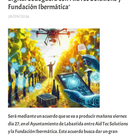
Fundación Ibermática’
26/09/2024
A
r
a
b
a
r
E
r
r
i
o
x
a
Será mediante un acuerdo que se va a producir mañana viernes
K
día 27, en el Ayuntamiento de Labastida entre Aid Tec Solutions
o
y la Fundación Ibermática. Este acuerdo busca dar un gran
m