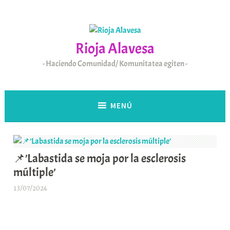
Saltar
al
contenido
Rioja Alavesa
Haciendo Comunidad/ Komunitatea egiten
MENÚ
📌’Labastida se moja por la esclerosis
múltiple’
13/07/2024
A
r
a
b