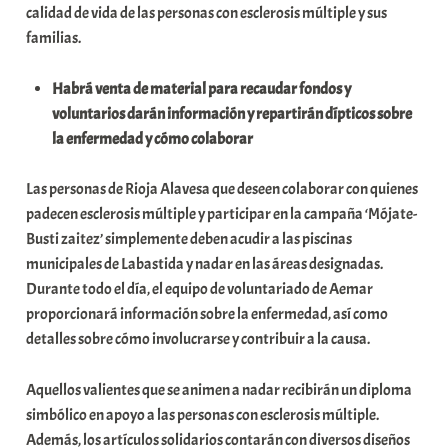
calidad de vida de las personas con esclerosis múltiple y sus
e
familias.
a
Habrá venta de material para recaudar fondos y
voluntarios darán información y repartirán dípticos sobre
la enfermedad y cómo colaborar
Las personas de Rioja Alavesa que deseen colaborar con quienes
padecen esclerosis múltiple y participar en la campaña ‘Mójate-
Busti zaitez’ simplemente deben acudir a las piscinas
municipales de Labastida y nadar en las áreas designadas.
Durante todo el día, el equipo de voluntariado de Aemar
proporcionará información sobre la enfermedad, así como
detalles sobre cómo involucrarse y contribuir a la causa.
Aquellos valientes que se animen a nadar recibirán un diploma
simbólico en apoyo a las personas con esclerosis múltiple.
Además, los artículos solidarios contarán con diversos diseños