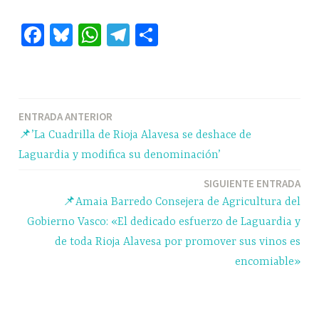
Fa
Bl
W
Te
C
ce
ue
ha
le
o
bo
sk
ts
gr
m
ok
y
A
a
pa
Navegación
ENTRADA ANTERIOR
pp
m
rti
📌’La Cuadrilla de Rioja Alavesa se deshace de
r
de
Laguardia y modifica su denominación’
entradas
SIGUIENTE ENTRADA
📌Amaia Barredo Consejera de Agricultura del
Gobierno Vasco: «El dedicado esfuerzo de Laguardia y
de toda Rioja Alavesa por promover sus vinos es
encomiable»