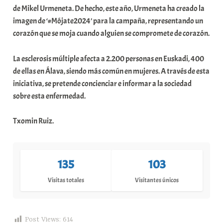
de Mikel Urmeneta. De hecho, este año, Urmeneta ha creado la
imagen de ‘#Mójate2024’ para la campaña, representando un
corazón que se moja cuando alguien se compromete de corazón.
La esclerosis múltiple afecta a 2.200 personas en Euskadi, 400
de ellas en Álava, siendo más común en mujeres. A través de esta
iniciativa, se pretende concienciar e informar a la sociedad
sobre esta enfermedad.
Txomin Ruiz.
135
103
Visitas totales
Visitantes únicos
Post Views:
614