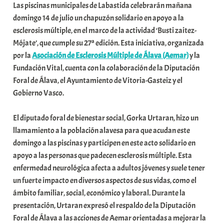
Las piscinas municipales de Labastida celebrarán mañana
a
domingo 14 de julio un chapuzón solidario en apoyo a la
r
esclerosis múltiple, en el marco de la actividad ‘Busti zaitez-
E
Mójate’, que cumple su 27ª edición. Esta iniciativa, organizada
r
por la
Asociación de Esclerosis Múltiple de Álava (Aemar)
y la
r
Fundación Vital, cuenta con la colaboración de la Diputación
i
Foral de Álava, el Ayuntamiento de Vitoria-Gasteiz y el
o
Gobierno Vasco.
x
a
El diputado foral de bienestar social, Gorka Urtaran, hizo un
K
llamamiento a la población alavesa para que acudan este
o
domingo a las piscinas y participen en este acto solidario en
m
apoyo a las personas que padecen esclerosis múltiple. Esta
u
enfermedad neurológica afecta a adultos jóvenes y suele tener
n
un fuerte impacto en diversos aspectos de sus vidas, como el
i
ámbito familiar, social, económico y laboral. Durante la
t
presentación, Urtaran expresó el respaldo de la Diputación
a
Foral de Álava a las acciones de Aemar orientadas a mejorar la
t