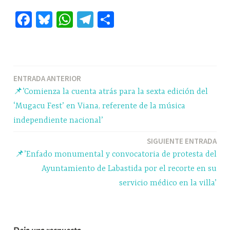
Fa
Bl
W
Te
C
ce
ue
ha
le
o
bo
sk
ts
gr
m
ok
y
A
a
pa
Navegación
ENTRADA ANTERIOR
pp
m
rti
📌’Comienza la cuenta atrás para la sexta edición del
r
de
‘Mugacu Fest’ en Viana, referente de la música
entradas
independiente nacional’
SIGUIENTE ENTRADA
📌’Enfado monumental y convocatoria de protesta del
Ayuntamiento de Labastida por el recorte en su
servicio médico en la villa’