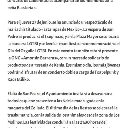
concurso de calderetas les acompañarán los miembros de la
peña Biasteriak.
Para el jueves 27 de junio, se ha anunciado un espectáculo de
mariachis titulado «Estampas de México». La víspera de San
Pedro se producirá el txupinazo, y en la Plaza Mayor se colocará
la bandera LGTBI y se leerá el manifiesto en conmemoración del
Día del Orgullo LGTBI. En este evento también estará presente
la ONG «Amor sin Barreras», con un mercado solidario de
productos de artesanía de Kenia. Ese mismo día, los más jóvenes
podrán disfrutar de un concierto doble a cargo de Txapelpunk y
Kaos Etiliko.
El día de San Pedro, el Ayuntamiento invitará a desayunar a
todos los que se presenten a las 6 de la madrugada en la
maqueta del Collado. El último día de las fiestas se celebrará la
trashumancia, con la salida de los animales desde la zona de Los
Molinos. Las festividades concluirán a las 21:30 horas del