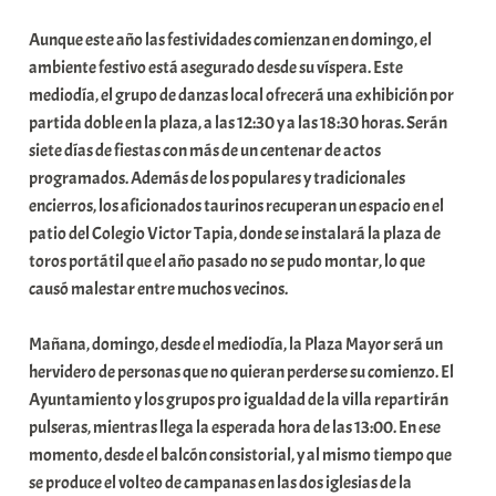
b
Aunque este año las festividades comienzan en domingo, el
a
ambiente festivo está asegurado desde su víspera. Este
r
mediodía, el grupo de danzas local ofrecerá una exhibición por
E
partida doble en la plaza, a las 12:30 y a las 18:30 horas. Serán
r
siete días de fiestas con más de un centenar de actos
r
programados. Además de los populares y tradicionales
i
encierros, los aficionados taurinos recuperan un espacio en el
o
patio del Colegio Victor Tapia, donde se instalará la plaza de
x
toros portátil que el año pasado no se pudo montar, lo que
a
causó malestar entre muchos vecinos.
K
o
Mañana, domingo, desde el mediodía, la Plaza Mayor será un
m
hervidero de personas que no quieran perderse su comienzo. El
u
Ayuntamiento y los grupos pro igualdad de la villa repartirán
n
pulseras, mientras llega la esperada hora de las 13:00. En ese
i
momento, desde el balcón consistorial, y al mismo tiempo que
t
se produce el volteo de campanas en las dos iglesias de la
a