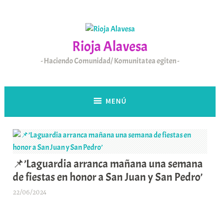
Saltar
al
contenido
Rioja Alavesa
Haciendo Comunidad/ Komunitatea egiten
MENÚ
📌’Laguardia arranca mañana una semana
de fiestas en honor a San Juan y San Pedro’
22/06/2024
A
r
a