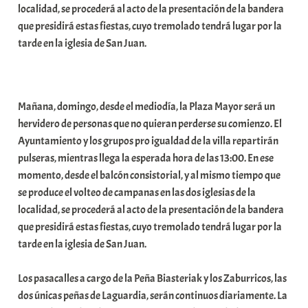
localidad, se procederá al acto de la presentación de la bandera
t
que presidirá estas fiestas, cuyo tremolado tendrá lugar por la
e
tarde en la iglesia de San Juan.
a
Mañana, domingo, desde el mediodía, la Plaza Mayor será un
hervidero de personas que no quieran perderse su comienzo. El
Ayuntamiento y los grupos pro igualdad de la villa repartirán
pulseras, mientras llega la esperada hora de las 13:00. En ese
momento, desde el balcón consistorial, y al mismo tiempo que
se produce el volteo de campanas en las dos iglesias de la
localidad, se procederá al acto de la presentación de la bandera
que presidirá estas fiestas, cuyo tremolado tendrá lugar por la
tarde en la iglesia de San Juan.
Los pasacalles a cargo de la Peña Biasteriak y los Zaburricos, las
dos únicas peñas de Laguardia, serán continuos diariamente. La