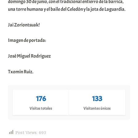
domingo 30 de junio, con el tradicional entierro de la barrica,
una torre humana y el baile del Celedón y la jota de Laguardia.
Jai Zoriontsuak!
Imagen de portada:
José Miguel Rodríguez
Txomin Ruiz.
176
133
Visitas totales
Visitantes únicos
Post Views:
693