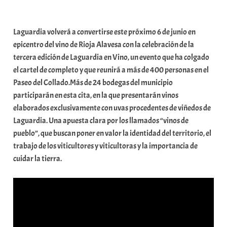
a
b
Laguardia volverá a convertirse este próximo 6 de junio en
a
epicentro del vino de Rioja Alavesa con la celebración de la
r
tercera edición de Laguardia en Vino, un evento que ha colgado
E
el cartel de completo y que reunirá a más de 400 personas en el
r
Paseo del Collado.Más de 24 bodegas del municipio
r
participarán en esta cita, en la que presentarán vinos
i
elaborados exclusivamente con uvas procedentes de viñedos de
o
Laguardia. Una apuesta clara por los llamados “vinos de
x
pueblo”, que buscan poner en valor la identidad del territorio, el
a
trabajo de los viticultores y viticultoras y la importancia de
K
cuidar la tierra.
o
m
u
n
i
t