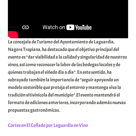
a
t
e
a
La concejala de Turismo del Ayuntamiento de Laguardia,
Nagore Trepiana, ha destacado que el objetivo principal del
evento es “dar visibilidad a la calidad y singularidad de nuestros
vinos, así como reconocer la labor de las bodegas locales y de
quienes trabajan el viñedo día a día”. En este sentido, ha
subrayado también la importancia de “seguir apoyando un
modelo sostenible que proteja el entorno y mantenga viva la
tradición vitivinícola del municipio”.El evento mantendrá el
formato de ediciones anteriores, incorporando además nuevas
propuestas gastronómicas.
Cortes en El Collado por Laguardia en Vino