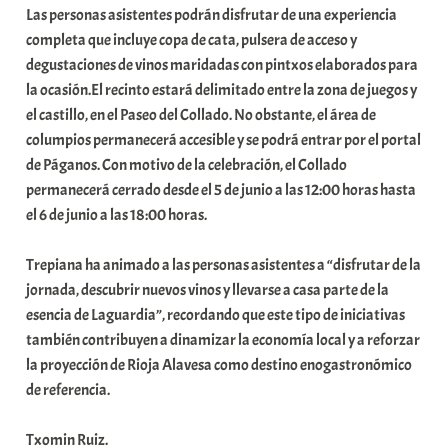
Las personas asistentes podrán disfrutar de una experiencia
completa que incluye copa de cata, pulsera de acceso y
degustaciones de vinos maridadas con pintxos elaborados para
la ocasión.El recinto estará delimitado entre la zona de juegos y
el castillo, en el Paseo del Collado. No obstante, el área de
columpios permanecerá accesible y se podrá entrar por el portal
de Páganos. Con motivo de la celebración, el Collado
permanecerá cerrado desde el 5 de junio a las 12:00 horas hasta
el 6 de junio a las 18:00 horas.
Trepiana ha animado a las personas asistentes a “disfrutar de la
jornada, descubrir nuevos vinos y llevarse a casa parte de la
esencia de Laguardia”, recordando que este tipo de iniciativas
también contribuyen a dinamizar la economía local y a reforzar
la proyección de Rioja Alavesa como destino enogastronómico
de referencia.
Txomin Ruiz.