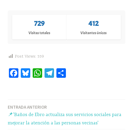
729
412
Visitas totales
Visitantes únicos
Post Views:
559
Fa
Bl
W
Te
C
ce
ue
ha
le
o
bo
sk
ts
gr
m
ok
y
A
a
pa
Navegación
ENTRADA ANTERIOR
pp
m
rti
📌’Baños de Ebro actualiza sus servicios sociales para
r
de
mejorar la atención a las personas vecinas’
entradas