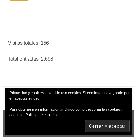
Visitas totales:
156
Total entradas:
2.698
Privacidad y cookies: este sitio usa cookies. Si continúas navegando por
él, aceptas su uso.
Para obtener más información, incluido cómo gestionar las cookies,
consulta:
Política de cookies
CREADO CON WORDPRESS
|
TEMA: DARA
POR
AUTOMATTIC
.