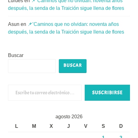
Lurdes
en
📌’Caminos que no olvidan: noventa años
después, la senda de la Traición sigue llena de flores
Asun
en
📌’Caminos que no olvidan: noventa años
después, la senda de la Traición sigue llena de flores
Buscar
BUSCAR
Escribe tu correo electrónico…
SUSCRIBIRSE
agosto 2026
L
M
X
J
V
S
D
1
2