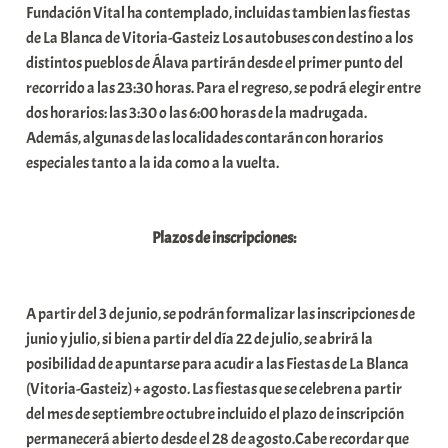
Fundación Vital ha contemplado, incluidas tambien las fiestas
t
de La Blanca de Vitoria-Gasteiz Los autobuses con destino a los
e
distintos pueblos de Álava partirán desde el primer punto del
a
recorrido a las 23:30 horas. Para el regreso, se podrá elegir entre
dos horarios: las 3:30 o las 6:00 horas de la madrugada.
Además, algunas de las localidades contarán con horarios
especiales tanto a la ida como a la vuelta.
Plazos de inscripciones:
A partir del 3 de junio, se podrán formalizar las inscripciones de
junio y julio, si bien a partir del día 22 de julio, se abrirá la
posibilidad de apuntarse para acudir a las Fiestas de La Blanca
(Vitoria-Gasteiz) + agosto. Las fiestas que se celebren a partir
del mes de septiembre octubre incluido el plazo de inscripción
permanecerá abierto desde el 28 de agosto.Cabe recordar que