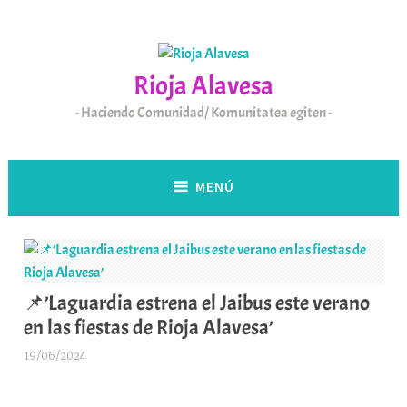
Saltar
al
contenido
Rioja Alavesa
Haciendo Comunidad/ Komunitatea egiten
MENÚ
📌’Laguardia estrena el Jaibus este verano
en las fiestas de Rioja Alavesa’
19/06/2024
A
r
a