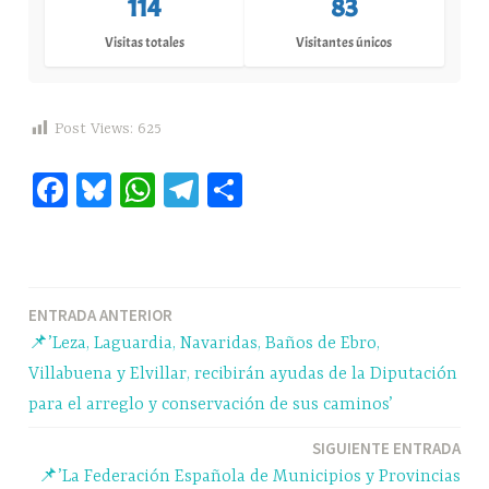
114
83
Visitas totales
Visitantes únicos
Post Views:
625
Fa
Bl
W
Te
C
ce
ue
ha
le
o
bo
sk
ts
gr
m
ok
y
A
a
pa
Navegación
ENTRADA ANTERIOR
pp
m
rti
📌’Leza, Laguardia, Navaridas, Baños de Ebro,
r
de
Villabuena y Elvillar, recibirán ayudas de la Diputación
entradas
para el arreglo y conservación de sus caminos’
SIGUIENTE ENTRADA
📌’La Federación Española de Municipios y Provincias