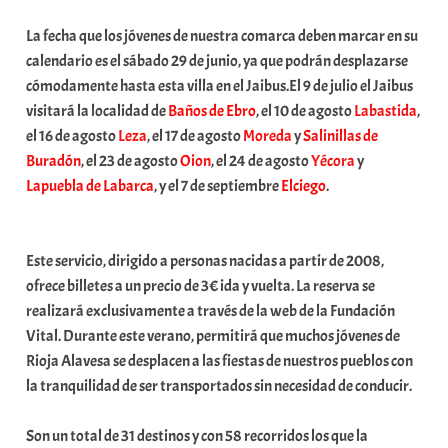
b
La fecha que los jóvenes de nuestra comarca deben marcar en su
a
calendario es el sábado 29 de junio, ya que podrán desplazarse
r
cómodamente hasta esta villa en el Jaibus.El 9 de julio el Jaibus
E
visitará la localidad de
Baños de Ebro
, el 10 de agosto
Labastida
,
r
el 16 de agosto
Leza
, el 17 de agosto
Moreda
y
Salinillas de
r
Buradón
, el 23 de agosto
Oion
, el 24 de agosto
Yécora
y
i
Lapuebla de Labarca
, y el 7 de septiembre
Elciego
.
o
x
a
Este servicio, dirigido a personas nacidas a partir de 2008,
K
ofrece billetes a un precio de 3€ ida y vuelta. La reserva se
o
realizará exclusivamente a través de la web de la Fundación
m
Vital. Durante este verano, permitirá que muchos jóvenes de
u
Rioja Alavesa se desplacen a las fiestas de nuestros pueblos con
n
la tranquilidad de ser transportados sin necesidad de conducir.
i
t
Son un total de 31 destinos y con 58 recorridos los que la
a