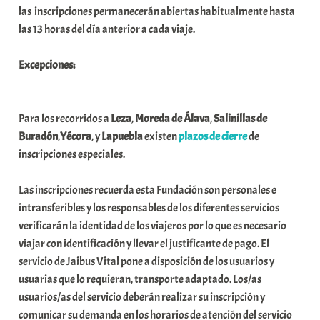
las inscripciones permanecerán abiertas habitualmente hasta
las 13 horas del día anterior a cada viaje.
Excepciones:
Para los recorridos a
Leza
,
Moreda de Álava
,
Salinillas de
Buradón
,
Yécora
, y
Lapuebla
existen
plazos de cierre
de
inscripciones especiales.
Las inscripciones recuerda esta Fundación son personales e
intransferibles y los responsables de los diferentes servicios
verificarán la identidad de los viajeros por lo que es necesario
viajar con identificación y llevar el justificante de pago. El
servicio de Jaibus Vital pone a disposición de los usuarios y
usuarias que lo requieran, transporte adaptado. Los/as
usuarios/as del servicio deberán realizar su inscripción y
comunicar su demanda en los horarios de atención del servicio