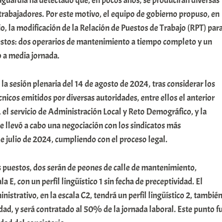
guardia ha detectado que, en pocos años, se producirán diversas
 trabajadores. Por este motivo, el equipo de gobierno propuso, en
o, la modificación de la Relación de Puestos de Trabajo (RPT) par
uestos: dos operarios de mantenimiento a tiempo completo y un
o a media jornada.
 la sesión plenaria del 14 de agosto de 2024, tras considerar los
cnicos emitidos por diversas autoridades, entre ellos el anterior
, el servicio de Administración Local y Reto Demográfico, y la
 llevó a cabo una negociación con los sindicatos más
de julio de 2024, cumpliendo con el proceso legal.
s puestos, dos serán de peones de calle de mantenimiento,
a E, con un perfil lingüístico 1 sin fecha de preceptividad. El
nistrativo, en la escala C2, tendrá un perfil lingüístico 2, tambié
idad, y será contratado al 50% de la jornada laboral. Este punto f