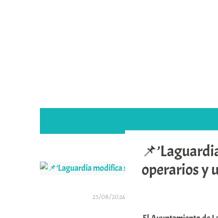
Saltar
al
contenido
📌’Laguardia
operarios y 
25/08/2024
A