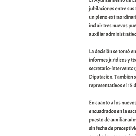
El Ayuntamiento de La
r
jubilaciones entre sus
a
un pleno extraordinari
incluir tres nuevos p
b
auxiliar administrativ
a
r
La decisión se tomó en
E
informes jurídicos y té
r
secretario-interventor
r
Diputación. También se
i
representativos el 15 
o
En cuanto a los nuevo
x
encuadrados en la escal
a
puesto de auxiliar admi
K
sin fecha de preceptiv
o