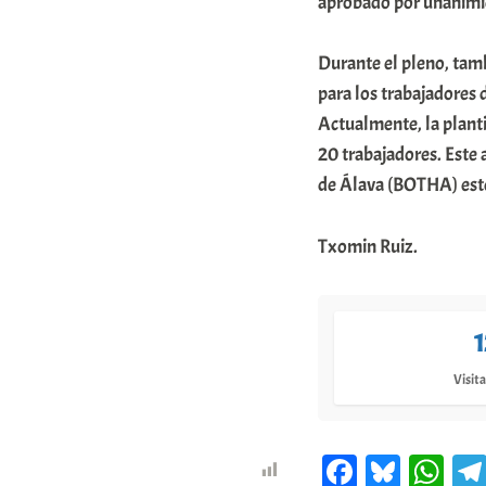
aprobado por unanimid
m
u
Durante el pleno, tam
para los trabajadores 
n
Actualmente, la plan
i
20 trabajadores. Este a
t
de Álava (BOTHA) este
a
t
Txomin Ruiz.
e
a
Visita
Fa
Bl
W