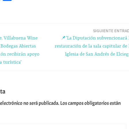
le
o
gr
m
a
pa
m
rti
SIGUIENTE ENTRA
, Villabuena Wine
📌’La Diputación subvencionará 
r
e Bodegas Abiertas
restauración de la sala capitular de 
dón recibirán apoyo
Iglesia de San Andrés de Elcieg
 turística’
ta
 electrónico no será publicada.
Los campos obligatorios están