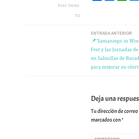
ce
ue
ha
Post Views:
bo
sk
ts
711
ok
y
A
pp
ENTRADA ANTERIOR
Navegación
📌’Samaniego in Wine
de
Fest y las Jornadas d
en Salinillas de Bura
entradas
para mejorar su oferta
Deja una respues
Tu dirección de correo
marcados con
*