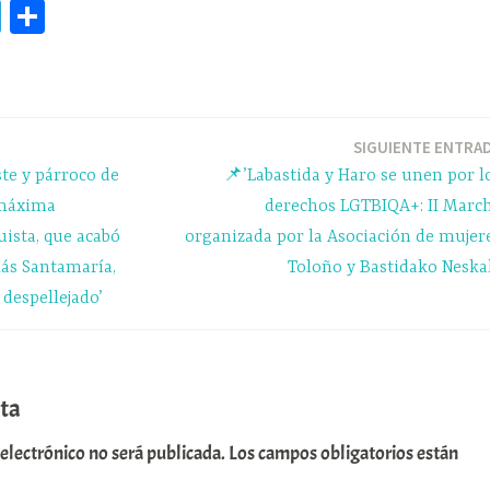
Te
C
le
o
gr
m
a
pa
m
rti
SIGUIENTE ENTRA
ste y párroco de
📌’Labastida y Haro se unen por l
r
 máxima
derechos LGTBIQA+: II Marc
ista, que acabó
organizada por la Asociación de mujer
lás Santamaría,
Toloño y Bastidako Neska
 despellejado’
ta
 electrónico no será publicada.
Los campos obligatorios están