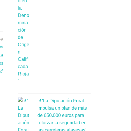
DA
os
ha
es
k’
📌'La Diputación Foral
impulsa un plan de más
de 650.000 euros para
reforzar la seguridad en
las carreteras alavesas'