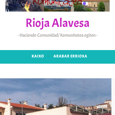
Rioja Alavesa
Haciendo Comunidad/ Komunitatea egiten
KAIXO
ARABAR ERRIOXA