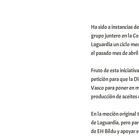
r
r
Ha sido a instancias 
i
grupo juntero en la Co
o
Laguardia un ciclo med
x
el pasado mes de abril
a
K
Fruto de esta iniciati
o
petición para que la D
Vasco para poner en ma
m
producción de aceites 
u
n
En la moción original 
i
de Laguardia, pero pa
t
de EH Bildu y apoyar el
a