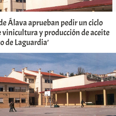
de Álava aprueban pedir un ciclo
 vinicultura y producción de aceite
to de Laguardia’