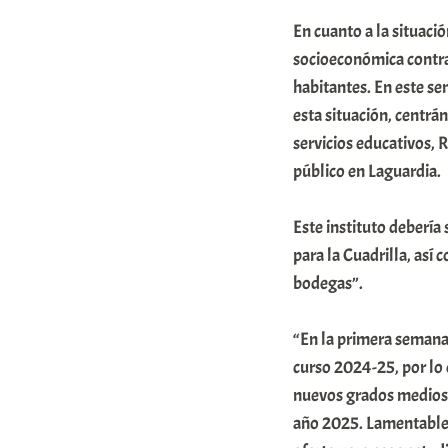
t
En cuanto a la situaci
socioeconómica contrad
e
habitantes. En este se
a
esta situación, centrá
servicios educativos, 
público en Laguardia.
Este instituto debería
para la Cuadrilla, así
bodegas”.
“En la primera semana 
curso 2024-25, por lo 
nuevos grados medios d
año 2025. Lamentablem