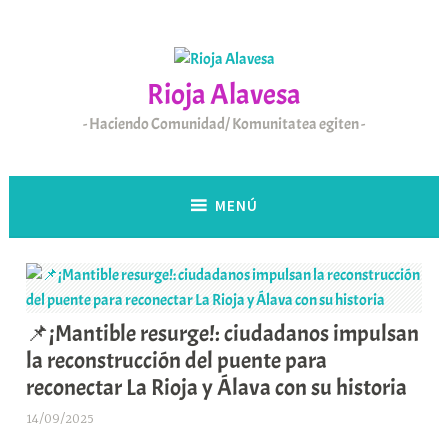
Saltar
al
contenido
Rioja Alavesa
Haciendo Comunidad/ Komunitatea egiten
MENÚ
📌¡Mantible resurge!: ciudadanos impulsan
la reconstrucción del puente para
reconectar La Rioja y Álava con su historia
14/09/2025
A
r