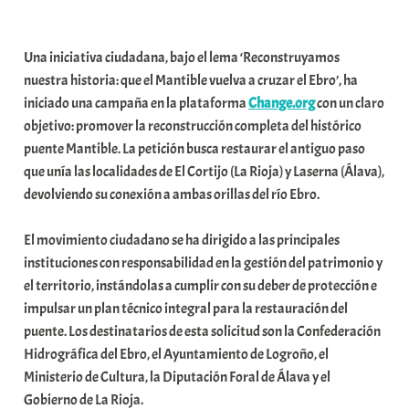
a
b
Una iniciativa ciudadana, bajo el lema ‘Reconstruyamos
a
nuestra historia: que el Mantible vuelva a cruzar el Ebro’, ha
r
iniciado una campaña en la plataforma
Change.org
con un claro
E
objetivo: promover la reconstrucción completa del histórico
r
puente Mantible. La petición busca restaurar el antiguo paso
r
que unía las localidades de El Cortijo (La Rioja) y Laserna (Álava),
i
devolviendo su conexión a ambas orillas del río Ebro.
o
x
El movimiento ciudadano se ha dirigido a las principales
a
instituciones con responsabilidad en la gestión del patrimonio y
K
el territorio, instándolas a cumplir con su deber de protección e
o
impulsar un plan técnico integral para la restauración del
m
puente. Los destinatarios de esta solicitud son la Confederación
u
Hidrográfica del Ebro, el Ayuntamiento de Logroño, el
n
Ministerio de Cultura, la Diputación Foral de Álava y el
i
Gobierno de La Rioja.
t