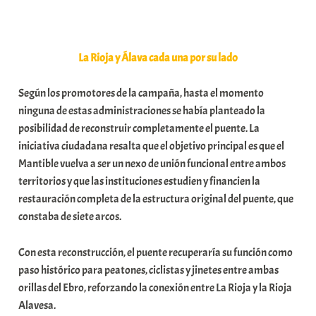
a
t
e
La Rioja y Álava cada una por su lado
a
Según los promotores de la campaña, hasta el momento
ninguna de estas administraciones se había planteado la
posibilidad de reconstruir completamente el puente. La
iniciativa ciudadana resalta que el objetivo principal es que el
Mantible vuelva a ser un nexo de unión funcional entre ambos
territorios y que las instituciones estudien y financien la
restauración completa de la estructura original del puente, que
constaba de siete arcos.
Con esta reconstrucción, el puente recuperaría su función como
paso histórico para peatones, ciclistas y jinetes entre ambas
orillas del Ebro, reforzando la conexión entre La Rioja y la Rioja
Alavesa.