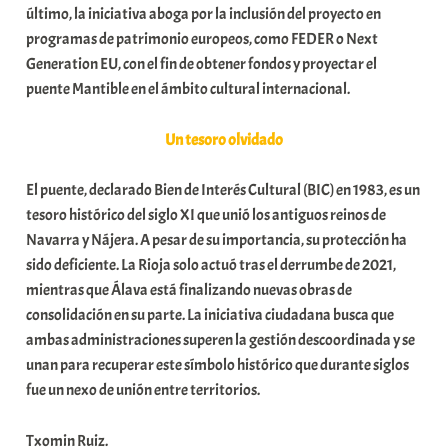
último, la iniciativa aboga por la inclusión del proyecto en
programas de patrimonio europeos, como FEDER o Next
Generation EU, con el fin de obtener fondos y proyectar el
puente Mantible en el ámbito cultural internacional.
Un tesoro olvidado
El puente, declarado Bien de Interés Cultural (BIC) en 1983, es un
tesoro histórico del siglo XI que unió los antiguos reinos de
Navarra y Nájera. A pesar de su importancia, su protección ha
sido deficiente. La Rioja solo actuó tras el derrumbe de 2021,
mientras que Álava está finalizando nuevas obras de
consolidación en su parte. La iniciativa ciudadana busca que
ambas administraciones superen la gestión descoordinada y se
unan para recuperar este símbolo histórico que durante siglos
fue un nexo de unión entre territorios.
Txomin Ruiz.