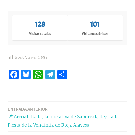
128
101
Visitas totales
Visitantes únicos
Post Views:
1.683
Fa
Bl
W
Te
C
ce
ue
ha
le
o
bo
sk
ts
gr
m
ok
y
A
a
pa
Navegación
ENTRADA ANTERIOR
pp
m
rti
📌’Arroz bilketa’, la iniciativa de Zaporeak, llega a la
r
de
Fiesta de la Vendimia de Rioja Alavesa
entradas