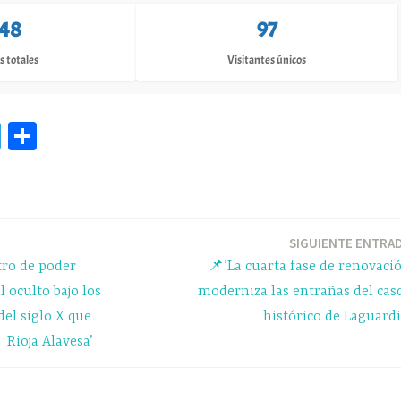
148
97
s totales
Visitantes únicos
Te
C
le
o
gr
m
a
pa
m
rti
SIGUIENTE ENTRA
ro de poder
📌’La cuarta fase de renovaci
r
l oculto bajo los
moderniza las entrañas del cas
del siglo X que
histórico de Laguardi
 Rioja Alavesa’