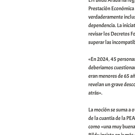
EH Bildu Araba ha reg
r
Prestación Económica 
a
verdaderamente inclus
dependencia. La inicia
b
revisar los Decretos F
a
superar las incompati
r
E
«En 2024, 45 personas
r
deberíamos cuestionar
r
eran menores de 65 añ
i
revelan un grave desc
atrás».
o
x
La moción se suma a ot
a
de la cuantía de la PE
K
como «una muy buena n
o