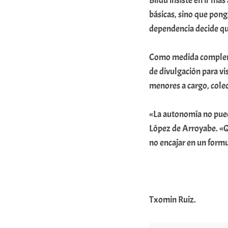
Bildu insiste en ir má
m
básicas, sino que pong
u
dependencia decide qui
n
Como medida compleme
i
de divulgación para vi
t
menores a cargo, colec
a
t
«La autonomía no pued
e
López de Arroyabe. «Q
a
no encajar en un formu
Txomin Ruiz.