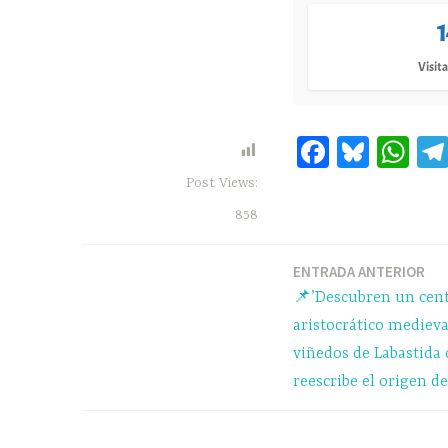
Visita
Fa
Bl
W
ce
ue
ha
Post Views:
bo
sk
ts
858
ok
y
A
pp
ENTRADA ANTERIOR
Navegación
📌’Descubren un cent
de
aristocrático medieva
viñedos de Labastida 
entradas
reescribe el origen de