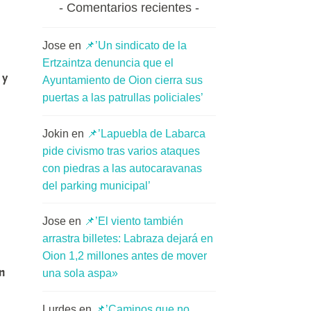
Comentarios recientes
Jose
en
📌’Un sindicato de la
Ertzaintza denuncia que el
 y
Ayuntamiento de Oion cierra sus
puertas a las patrullas policiales’
Jokin
en
📌’Lapuebla de Labarca
pide civismo tras varios ataques
con piedras a las autocaravanas
del parking municipal’
Jose
en
📌’El viento también
arrastra billetes: Labraza dejará en
Oion 1,2 millones antes de mover
an
una sola aspa»
Lurdes
en
📌’Caminos que no