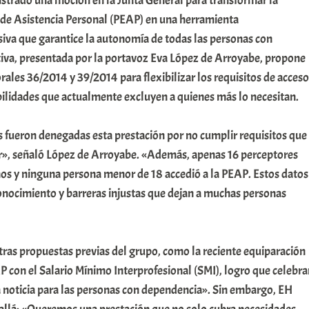
istrado una moción en la Junta General para transformar la
de Asistencia Personal (PEAP) en una herramienta
iva que garantice la autonomía de todas las personas con
tiva, presentada por la portavoz Eva López de Arroyabe, propone
orales 36/2014 y 39/2014 para flexibilizar los requisitos de acceso
bilidades que actualmente excluyen a quienes más lo necesitan.
 fueron denegadas esta prestación por no cumplir requisitos que
», señaló López de Arroyabe. «Además, apenas 16 perceptores
os y ninguna persona menor de 18 accedió a la PEAP. Estos datos
onocimiento y barreras injustas que dejan a muchas personas
ras propuestas previas del grupo, como la reciente equiparación
AP con el Salario Mínimo Interprofesional (SMI), logro que celebr
oticia para las personas con dependencia». Sin embargo, EH