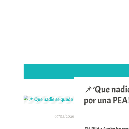
Saltar
al
contenido
📌’Que nadie
por una PEAP
07/02/2026
A