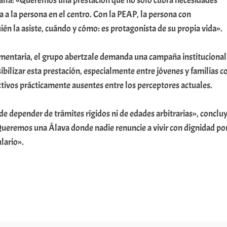
s allá: «Queremos una prestación que no solo cubra necesidades
a a la persona en el centro. Con la PEAP, la persona con
én la asiste, cuándo y cómo: es protagonista de su propia vida».
ntaria, el grupo abertzale demanda una campaña institucional
sibilizar esta prestación, especialmente entre jóvenes y familias c
tivos prácticamente ausentes entre los perceptores actuales.
e depender de trámites rígidos ni de edades arbitrarias», conclu
ueremos una Álava donde nadie renuncie a vivir con dignidad po
lario».