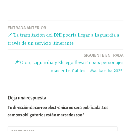
ce
ue
ha
le
o
bo
sk
ts
gr
m
ok
y
A
a
pa
Navegación
ENTRADA ANTERIOR
pp
m
rti
📌’La tramitación del DNI podría llegar a Laguardia a
r
de
través de un servicio itinerante’
entradas
SIGUIENTE ENTRADA
📌’Oion, Laguardia y Elciego llevarán sus personajes
más entrañables a Maskaraba 2025′
Deja una respuesta
Tu dirección de correo electrónico no será publicada.
Los
campos obligatorios están marcados con
*