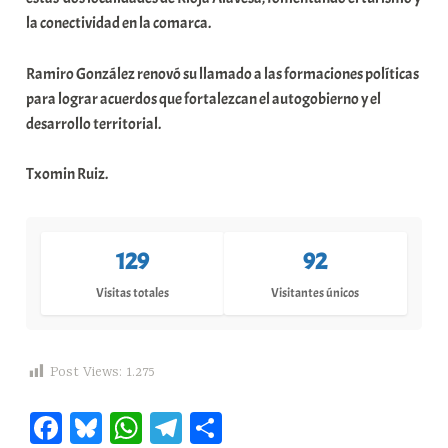
la conectividad en la comarca.
Ramiro González renovó su llamado a las formaciones políticas
para lograr acuerdos que fortalezcan el autogobierno y el
desarrollo territorial.
Txomin Ruiz.
129
92
Visitas totales
Visitantes únicos
Post Views:
1.275
Fa
Bl
W
Te
C