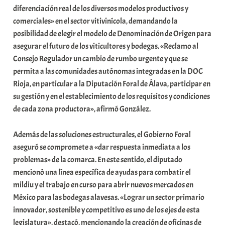
diferenciación real de los diversos modelos productivos y
i
comerciales» en el sector vitivinícola, demandando la
t
posibilidad de elegir el modelo de Denominación de Origen para
a
asegurar el futuro de los viticultores y bodegas. «Reclamo al
t
Consejo Regulador un cambio de rumbo urgente y que se
e
permita a las comunidades autónomas integradas en la DOC
a
Rioja, en particular a la Diputación Foral de Álava, participar en
su gestión y en el establecimiento de los requisitos y condiciones
de cada zona productora», afirmó González.
Además de las soluciones estructurales, el Gobierno Foral
aseguró se compromete a «dar respuesta inmediata a los
problemas» de la comarca. En este sentido, el diputado
mencionó una línea específica de ayudas para combatir el
mildiu y el trabajo en curso para abrir nuevos mercados en
México para las bodegas alavesas. «Lograr un sector primario
innovador, sostenible y competitivo es uno de los ejes de esta
legislatura», destacó, mencionando la creación de oficinas de