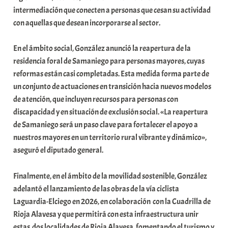
intermediación que conecten a personas que cesan su actividad
con aquellas que desean incorporarse al sector.
En el ámbito social, González anunció la reapertura de la
residencia foral de Samaniego para personas mayores, cuyas
reformas están casi completadas. Esta medida forma parte de
un conjunto de actuaciones en transición hacia nuevos modelos
de atención, que incluyen recursos para personas con
discapacidad y en situación de exclusión social. «La reapertura
de Samaniego será un paso clave para fortalecer el apoyo a
nuestros mayores en un territorio rural vibrante y dinámico»,
aseguró el diputado general.
Finalmente, en el ámbito de la movilidad sostenible, González
adelantó el lanzamiento de las obras de la vía ciclista
Laguardia-Elciego en 2026, en colaboración con la Cuadrilla de
Rioja Alavesa y que permitirá con esta infraestructura unir
estas dos localidades de Rioja Alavesa, fomentando el turismo y