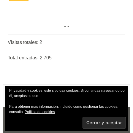
Visitas totales:
2
Total entradas:
2.705
Privacidad y cookies: este sitio usa cookies. Si continúas navegando por
él, aceptas su uso.
Para obtener más información, incluido cómo gestionar las cookies,
consulta:
Política de cookies
CREADO CON WORDPRESS
|
TEMA: DARA
POR
AUTOMATTIC
.