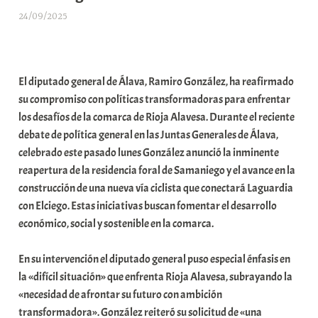
24/09/2025
A
r
a
b
El diputado general de Álava, Ramiro González, ha reafirmado
a
su compromiso con políticas transformadoras para enfrentar
r
los desafíos de la comarca de Rioja Alavesa. Durante el reciente
E
debate de política general en las Juntas Generales de Álava,
r
celebrado este pasado lunes González anunció la inminente
r
reapertura de la residencia foral de Samaniego y el avance en la
i
construcción de una nueva vía ciclista que conectará Laguardia
o
con Elciego. Estas iniciativas buscan fomentar el desarrollo
x
económico, social y sostenible en la comarca.
a
K
En su intervención el diputado general puso especial énfasis en
o
la «difícil situación» que enfrenta Rioja Alavesa, subrayando la
m
«necesidad de afrontar su futuro con ambición
u
transformadora». González reiteró su solicitud de «una
n