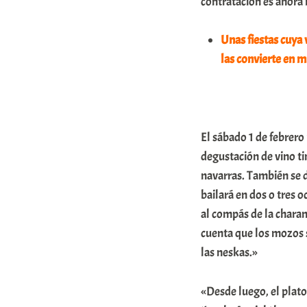
contratación es ahora 
m
u
Unas fiestas cuya 
las convierte en m
n
i
t
a
El sábado 1 de febrero 
t
degustación de vino t
e
navarras. También se d
a
bailará en dos o tres o
al compás de la charan
cuenta que los mozos s
las neskas.»
«Desde luego, el plat