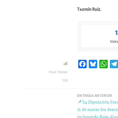
Txomin Ruiz.
Visita
Fa
Bl
W
ce
ue
ha
Post Views:
bo
sk
ts
750
ok
y
A
pp
ENTRADA ANTERIOR
Navegación
📌’La Diputación Fora
de
31 de marzo los desc
incluyendo Rioja Alave