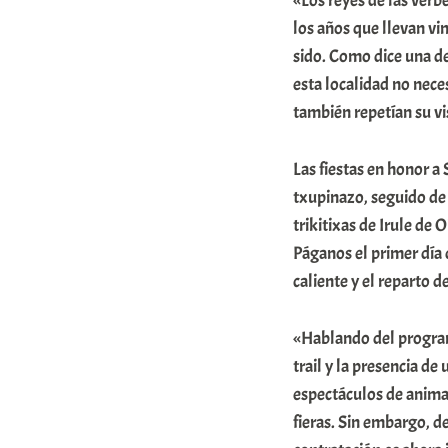
«Los reyes de las verb
r
los años que llevan vi
a
sido. Como dice una d
esta localidad no nece
b
también repetían su vi
a
r
Las fiestas en honor a
E
txupinazo, seguido de 
r
trikitixas de Irule de
r
Páganos el primer día d
i
caliente y el reparto 
o
«Hablando del program
x
trail y la presencia d
a
espectáculos de animal
K
fieras. Sin embargo, d
o