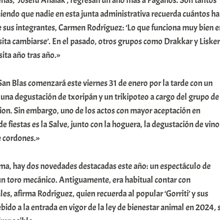
enas, ‘Joselu Anaiak’, regresan un año más a Páganos. Son tantos
niendo que nadie en esta junta administrativa recuerda cuántos h
e sus integrantes, Carmen Rodríguez: ‘Lo que funciona muy bien e
sita cambiarse’. En el pasado, otros grupos como Drakkar y Lisker
sita año tras año.»
 San Blas comenzará este viernes 31 de enero por la tarde con un
una degustación de txoripán y un trikipoteo a cargo del grupo de
 Oion. Sin embargo, uno de los actos con mayor aceptación en
e fiestas es la Salve, junto con la hoguera, la degustación de vino
de cordones.»
a, hay dos novedades destacadas este año: un espectáculo de
e un toro mecánico. Antiguamente, era habitual contar con
es, afirma Rodríguez, quien recuerda al popular ‘Gorriti’ y sus
ebido a la entrada en vigor de la ley de bienestar animal en 2024, 