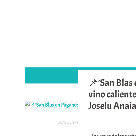
Saltar
al
contenido
📌’San Blas 
vino caliente
Joselu Anaia
29/01/2025
A