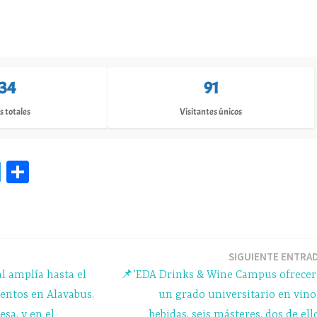
134
91
s totales
Visitantes únicos
Te
C
le
o
gr
m
a
pa
m
rti
SIGUIENTE ENTRA
l amplía hasta el
📌’EDA Drinks & Wine Campus ofrece
r
uentos en Alavabus,
un grado universitario en vino
sa, y en el
bebidas, seis másteres, dos de ell