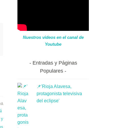
Nuestros videos en el canal de
Youtube
Entradas y Páginas
Populares
📌'Rioja Alavesa,
protagonista televisiva
del eclipse'
DA
rá
 y
os