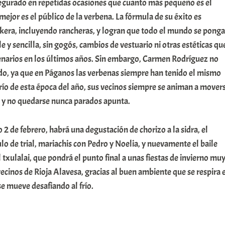
segurado en repetidas ocasiones que cuanto más pequeño es el
ejor es el público de la verbena. La fórmula de su éxito es
skera, incluyendo rancheras, y logran que todo el mundo se ponga
e y sencilla, sin gogós, cambios de vestuario ni otras estéticas qu
narios en los últimos años. Sin embargo, Carmen Rodríguez no
rdo, ya que en Páganos las verbenas siempre han tenido el mismo
 frío de esta época del año, sus vecinos siempre se animan a mover
za y no quedarse nunca parados apunta.
 2 de febrero, habrá una degustación de chorizo a la sidra, el
 de trial, mariachis con Pedro y Noelia, y nuevamente el baile
 txulalai, que pondrá el punto final a unas fiestas de invierno mu
vecinos de Rioja Alavesa, gracias al buen ambiente que se respira 
e mueve desafiando al frío.