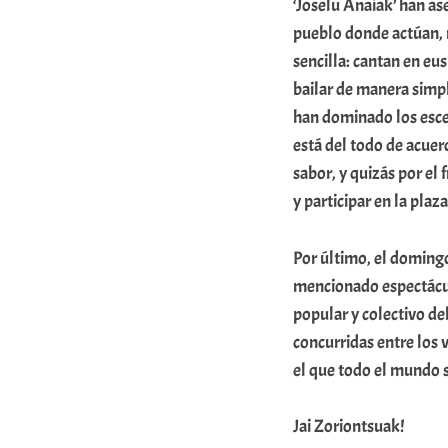
‘Joselu Anaiak’ han a
pueblo donde actúan, m
sencilla: cantan en eu
bailar de manera simpl
han dominado los esce
está del todo de acue
sabor, y quizás por el
y participar en la pla
Por último, el domingo
mencionado espectáculo
popular y colectivo del
concurridas entre los 
el que todo el mundo s
Jai Zoriontsuak!