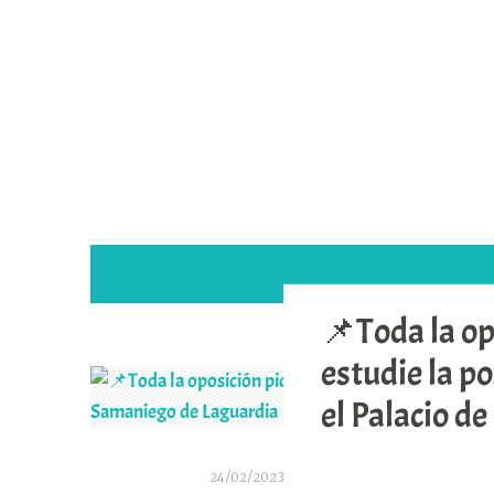
Saltar
al
contenido
📌Toda la op
estudie la p
el Palacio d
24/02/2023