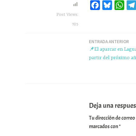
Fa
Bl
W
ce
ue
ha
Post Views:
bo
sk
ts
705
ok
y
A
pp
ENTRADA ANTERIOR
Navegación
📌El aparcar en Lagua
de
partir del próximo a
entradas
Deja una respues
Tu dirección de correo
marcados con
*