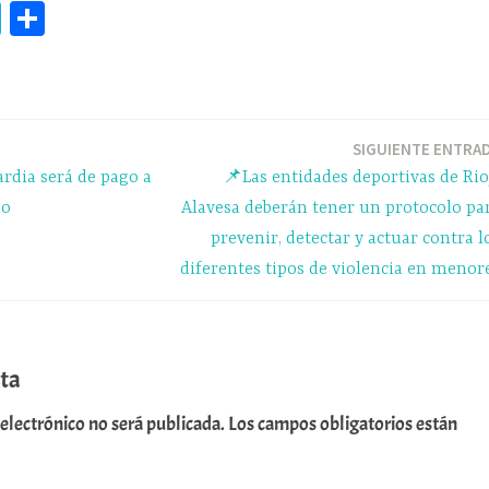
Te
C
le
o
gr
m
a
pa
m
rti
SIGUIENTE ENTRA
rdia será de pago a
📌Las entidades deportivas de Rio
r
ño
Alavesa deberán tener un protocolo pa
prevenir, detectar y actuar contra l
diferentes tipos de violencia en menor
ta
 electrónico no será publicada.
Los campos obligatorios están