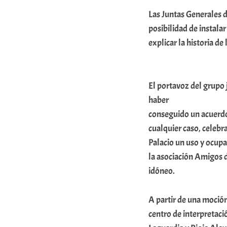
A
Las Juntas Generales d
r
posibilidad de instala
a
explicar la historia de
b
a
El portavoz del grupo
r
haber
E
conseguido un acuerdo
r
cualquier caso, celebr
r
Palacio un uso y ocupa
i
la asociación Amigos d
idóneo.
o
x
A partir de una moción
a
centro de interpretació
K