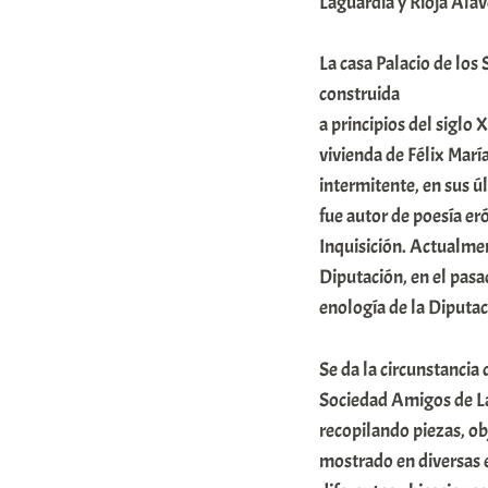
Laguardia y Rioja Alav
o
m
La casa Palacio de los
u
construida
a principios del siglo 
n
vivienda de Félix Marí
i
intermitente, en sus 
t
fue autor de poesía eró
a
Inquisición. Actualmen
t
Diputación, en el pasad
e
enología de la Diputac
a
Se da la circunstancia 
Sociedad Amigos de La
recopilando piezas, ob
mostrado en diversas 