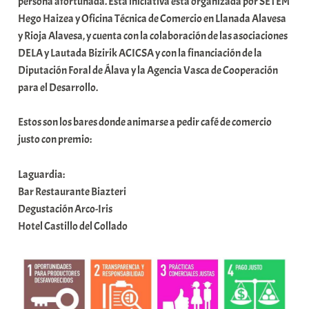
persona afortunada. Esta iniciativa está organizada por SETEM
Hego Haizea y Oficina Técnica de Comercio en Llanada Alavesa
y Rioja Alavesa, y cuenta con la colaboración de las asociaciones
DELA y Lautada Bizirik ACICSA y con la financiación de la
Diputación Foral de Álava y la Agencia Vasca de Cooperación
para el Desarrollo.
Estos son los bares donde animarse a pedir café de comercio
justo con premio:
Laguardia:
Bar Restaurante Biazteri
Degustación Arco-Iris
Hotel Castillo del Collado