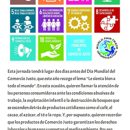
Esta jornada tendrá lugar dos días antes del Día Mundial del
Comercio Justo, que este año recoge el lema “Le sienta bien a
todo al mundo”. En esta ocasión, quieren llamar la atención de
las personas consumidoras ante las condiciones abusivas de
trabajo, la explotación infantil o la destrucción de bosques que
se esconden detrás de productos cotidianos como el café, el
cacao, el azúcar, el té o la ropa. Y, por supuesto, quieren recordar
que los productos de Comercio Justo garantizan los derechos
laborales y humanos y respetan el medioambiente. Por eso,