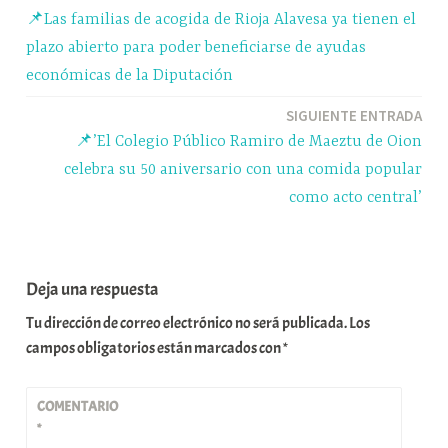
pp
m
rti
📌Las familias de acogida de Rioja Alavesa ya tienen el
r
de
plazo abierto para poder beneficiarse de ayudas
entradas
económicas de la Diputación
SIGUIENTE ENTRADA
📌’El Colegio Público Ramiro de Maeztu de Oion
celebra su 50 aniversario con una comida popular
como acto central’
Deja una respuesta
Tu dirección de correo electrónico no será publicada.
Los
campos obligatorios están marcados con
*
COMENTARIO
*