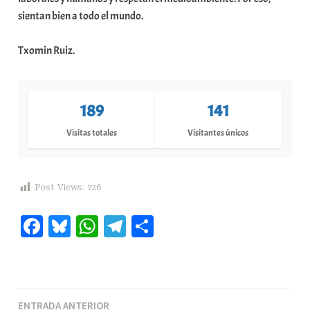
sientan bien a todo el mundo.
Txomin Ruiz.
189
141
Visitas totales
Visitantes únicos
Post Views:
726
Fa
Bl
W
Te
C
ce
ue
ha
le
o
bo
sk
ts
gr
m
ok
y
A
a
pa
Navegación
ENTRADA ANTERIOR