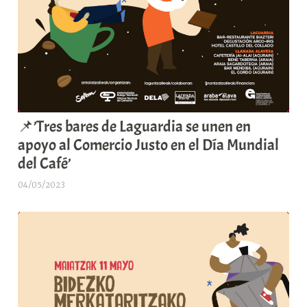
📌’Tres bares de Laguardia se unen en
apoyo al Comercio Justo en el Día Mundial
del Café’
04/05/2023
A
r
a
b
a
r
E
r