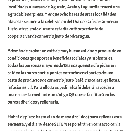
localidades alavesas de Agurain, Araia y Laguardia traerá una
agradable sorpresa. Y es que ocho bares de estas localidades
alavesas se unen a la celebración del Día del Café de Comercio
Justo, ofreciendo durante este día café procedente de
cooperativas de comercio justo de Nicaragua.
Además de probar un café de muy buena calidad y producido en
condiciones que aportan beneficios sociales y ambientales,
todas las personas mayores de 18 años que este día pidan un
café en los bares participantes entrarán en el sorteo de una
cesta de productos de comercio justo (café, chocolate, galletas,
infusiones…). Para ello, tras pedir el café deberán acceder a
una encuesta mediante un código QR que se facilitará en los
bares adheridos y rellenarla.
Habrá de plazo hasta el 18 de mayo (incluido) para rellenar esta
encuesta, y el día 19 desde SETEM se pondrán en contacto con la