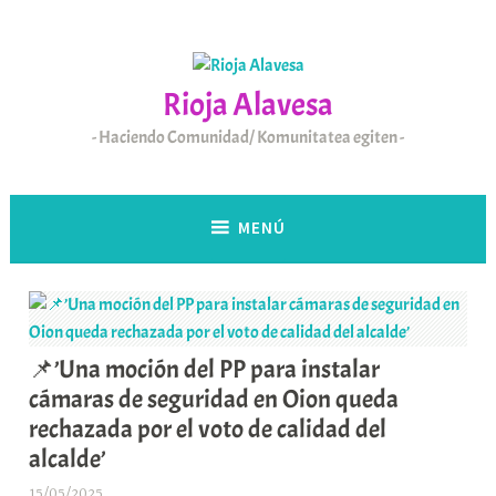
Saltar
al
contenido
Rioja Alavesa
Haciendo Comunidad/ Komunitatea egiten
MENÚ
📌’Una moción del PP para instalar
cámaras de seguridad en Oion queda
rechazada por el voto de calidad del
alcalde’
15/05/2025
A