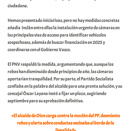
ciudadana.
Hemos presentado iniciativas, pero no hay medidas concretas
añadía Inclán entre ellas la instalación urgente de cámaras en
las principales vías de acceso para identificar vehículos
sospechosos, además de buscar financiación en 2025 y
coordinarse con el Gobierno Vasco.
El PNV respaldó la medida, argumentando que, aunque los
robos han disminuido desde principios de año, las cámaras
aportarían tranquilidad. Por su parte, el Partido Socialista
confíaba en la palabra del alcalde para una pronta solución, y su
concejal Óscar Layana instó a fijar un plazo, sugiriendo
septiembre para su aprobación definitiva.
«El alcalde de Oion carga contra la moción del PP, desmiente
robos y alerta sobre conductas vecinales al borde de la
ilegalidad»