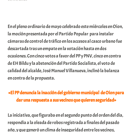
r
a
b
En el pleno ordinario de mayo celebrado este miércoles en Oion,
a
la moción presentada por el Partido Popular para instalar
r
cámaras de control de tráfico en los accesos al casco urbano fue
E
descartada tras un empate en la votación hasta en dos
r
ocasiones. Con cinco votos a favor del PP y PNV, cinco en contra
r
de EH Bildu y la abstención del Partido Socialista, el voto de
i
calidad del alcalde, José Manuel Villanueva, inclinó la balanza
o
en contra de la propuesta.
x
a
«El PP denuncia la inacción del gobierno municipal de Oion para
K
dar una respuesta a sus vecinos que quieren seguridad»
o
m
La iniciativa, que figuraba en el segundo punto del orden del día,
u
respondía a la oleada de robos registrada a finales del pasado
n
año, y que generó un clima de inseguridad entre los vecinos,
i