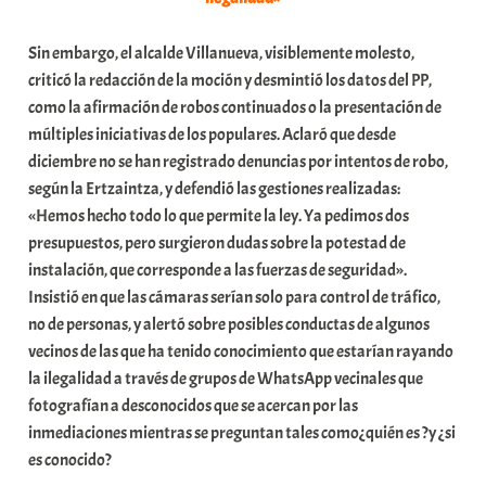
Sin embargo, el alcalde Villanueva, visiblemente molesto,
criticó la redacción de la moción y desmintió los datos del PP,
como la afirmación de robos continuados o la presentación de
múltiples iniciativas de los populares. Aclaró que desde
diciembre no se han registrado denuncias por intentos de robo,
según la Ertzaintza, y defendió las gestiones realizadas:
«Hemos hecho todo lo que permite la ley. Ya pedimos dos
presupuestos, pero surgieron dudas sobre la potestad de
instalación, que corresponde a las fuerzas de seguridad».
Insistió en que las cámaras serían solo para control de tráfico,
no de personas, y alertó sobre posibles conductas de algunos
vecinos de las que ha tenido conocimiento que estarían rayando
la ilegalidad a través de grupos de WhatsApp vecinales que
fotografían a desconocidos que se acercan por las
inmediaciones mientras se preguntan tales como¿quién es ?y ¿si
es conocido?