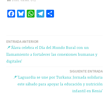
Post Views:
672
Fa
Bl
W
Te
C
ce
ue
ha
le
o
bo
sk
ts
gr
m
ok
y
A
a
pa
Navegación
ENTRADA ANTERIOR
pp
m
rti
📌’Álava celebra el Día del Mundo Rural con un
r
de
llamamiento a fortalecer las conexiones humanas y
entradas
digitales’
SIGUIENTE ENTRADA
📌’Laguardia se une por Turkana: Jornada solidaria
este sábado para apoyar la educación y nutrición
infantil en Kenia’