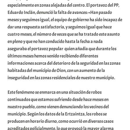
especialmente en zonas alejadas del centro. El portavoz del PP,
t
Eduardo Inclán, denunció la falta de avances: «Han pasado
a
meses y seguimos igual, el equipo de gobierno ha sido incapaz de
t
dar una respuesta satisfactoria, y seguimos igual que hace
e
cuatro meses, el número de veces que se ha tratado este asunto
a
en pleno y que no han conducido hasta la fecha a nada
aseguraba el portavoz popular quien añadia que durante los
últimos meses hemos venido recibiendo diferentes
informaciones acerca del deterioro de la seguridad en las zonas
habitadas del municipio de Oion, con un aumento de la
inseguridad en las zonas residenciales de nuestro municipio.
Este fenómeno se enmarca en una situación de robos
continuados que estamos sufriendo desde hace meses en
nuestro pueblo, como vienen denunciando los vecinos del
municipio. Según los datos de la Ertzaintza, los robos se
producen en horario diurno, como ocurrió en diversos casos
acreditados policialmente, lo que provocó la mayor alarma