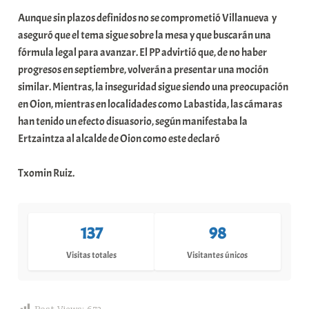
Aunque sin plazos definidos no se comprometió Villanueva y
aseguró que el tema sigue sobre la mesa y que buscarán una
fórmula legal para avanzar. El PP advirtió que, de no haber
progresos en septiembre, volverán a presentar una moción
similar. Mientras, la inseguridad sigue siendo una preocupación
en Oion, mientras en localidades como Labastida, las cámaras
han tenido un efecto disuasorio, según manifestaba la
Ertzaintza al alcalde de Oion como este declaró
Txomin Ruiz.
137
98
Visitas totales
Visitantes únicos