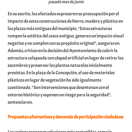
pasado mes de junio
En su escrito, los afectados expresaron su preocupación por el
impacto de estas construcciones de hierro, madera y plástico en
las plazas más antiguas del municipio. “Estas estructuras
rompen la estética del casco antiguo, generan un impacto visual
negativo y no cumplen con su propósito original”, aseguraron.
Además, criticaron la decisión del Ayuntamiento de cubrir la
estructura colapsada con césped artificial en lugar de retirar los
escombros y preservar las plantas naturales inicialmente
previstas. En la plaza de la Concepción, el uso de materiales
plásticos en lugar de vegetación ha sido igualmente
cuestionado. “Son intervenciones que desentonan con el
entorno histórico y suponen un riesgo para la seguridad”,
sentenciaron.
Propuestas alternativas y demanda de participación ciudadana
Los vecinos proponen soluciones más sostenibles, como la