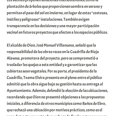
plantación de árboles que proporcionen sombra en verano y
permitan el paso del sol en invierno, en lugar de estas “costosas,
inútiles y peligrosas” instalaciones. También exigen
transparencia en las decisiones y una mayor participación
vecinal en futuros proyectos que afecten a los espacios públicos.
El alcalde de Oion, José Manuel Villanueva, señaló que la
responsabilidad de las obras recae en la Cuadrilla de Rioja
Alavesa, promotora del proyecto, pero se comprometió a
trasladar las quejas a esta entidad y a garantizar que las
cubiertas sean vegetales. Por su parte, el presidente de la
Cuadrilla, Txema Elvira presente en el pleno entre el público
admitió que la obra sigue bajo su gestión hasta su entrega al
Ayuntamiento. Además, defendió la elección de las ubicaciones,
recordando que Oion no presentó objeciones a las propuestas
iniciales, a diferencia de otros municipios como Baños de Ebro,
que rechazó una ubicación por motivos prácticos, como es el