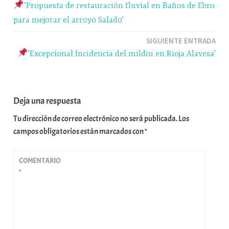
’Propuesta de restauración fluvial en Baños de Ebro
r
de
para mejorar el arroyo Salado’
entradas
SIGUIENTE ENTRADA
’Excepcional Incidencia del mildiu en Rioja Alavesa’
Deja una respuesta
Tu dirección de correo electrónico no será publicada.
Los
campos obligatorios están marcados con
*
COMENTARIO
*