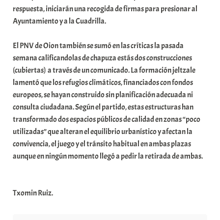
respuesta, iniciarán una recogida de firmas para presionar al
Ayuntamiento y a la Cuadrilla.
El PNV de Oion también se sumó en las críticas la pasada
semana calificandolas de chapuza estás dos construcciones
(cubiertas) a través de un comunicado. La formación jeltzale
lamentó que los refugios climáticos, financiados con fondos
europeos, se hayan construido sin planificación adecuada ni
consulta ciudadana. Según el partido, estas estructuras han
transformado dos espacios públicos de calidad en zonas “poco
utilizadas” que alteran el equilibrio urbanístico y afectan la
convivencia, el juego y el tránsito habitual en ambas plazas
aunque en ningún momento llegó a pedir la retirada de ambas.
Txomin Ruiz.