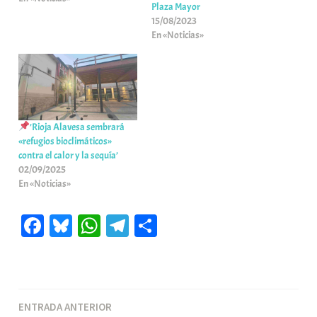
Plaza Mayor
15/08/2023
En «Noticias»
’Rioja Alavesa sembrará
«refugios bioclimáticos»
contra el calor y la sequía’
02/09/2025
En «Noticias»
Fa
Bl
W
Te
C
ce
ue
ha
le
o
bo
sk
ts
gr
m
ok
y
A
a
pa
Navegación
ENTRADA ANTERIOR
pp
m
rti