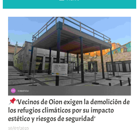
’Vecinos de Oion exigen la demolición de
los refugios climáticos por su impacto
estético y riesgos de seguridad’
10/07/2025
A
r