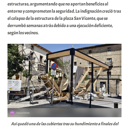
estructuras, argumentando que no aportan beneficios al
a
entorno y comprometen la seguridad. La indignación creció tras
t
el colapso de la estructura de la plaza San Vicente, que se
e
derrumbó semanas atrás debido a una ejecución deficiente,
a
según los vecinos.
Así quedó una de las cubiertas tras su hundimiento a finales del