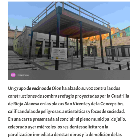
a
b
a
r
E
r
r
i
o
x
a
Un grupo de vecinos de Oion ha alzado su voz contra las dos
K
construcciones de sombras refugio proyectadas por la Cuadrilla
o
de Rioja Alavesa en las plazas San Vicente y de la Concepción,
m
calificándolas de peligrosas, antiestéticas y focos de suciedad.
u
En una carta presentada al concluir el pleno municipal de julio,
n
celebrado ayer miércoles los residentes solicitaron la
i
paralización inmediata de estas obras y la demolición de las
t