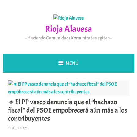
Saltar
al
contenido
Rioja Alavesa
Haciendo Comunidad/ Komunitatea egiten
MENÚ
🔸El PP vasco denuncia que el “hachazo
fiscal” del PSOE empobrecerá aún más a los
contribuyentes
11/05/2021
A
r