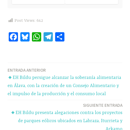
Post Views:
642
Fa
Bl
W
Te
C
ce
ue
ha
le
o
bo
sk
ts
gr
m
ok
y
A
a
pa
Navegación
ENTRADA ANTERIOR
pp
m
rti
🔸EH Bildu persigue alcanzar la soberanía alimentaria
r
de
en Álava, con la creación de un Consejo Alimentario y
entradas
el impulso de la producción y el consumo local
SIGUIENTE ENTRADA
🔸EH Bildu presenta alegaciones contra los proyectos
de parques eólicos ubicados en Labraza, Iturrieta y
Arkamo