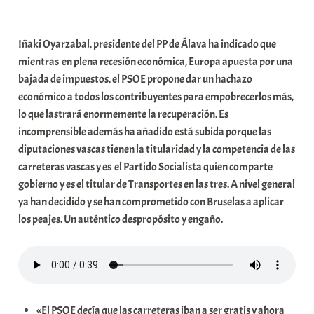
a
b
Iñaki Oyarzabal, presidente del PP de Álava ha indicado que
a
mientras en plena recesión económica, Europa apuesta por una
r
bajada de impuestos, el PSOE propone dar un hachazo
E
económico a todos los contribuyentes para empobrecerlos más,
r
lo que lastrará enormemente la recuperación. Es
r
incomprensible además ha añadido está subida porque las
i
diputaciones vascas tienen la titularidad y la competencia de las
o
carreteras vascas y es el Partido Socialista quien comparte
x
gobierno y es el titular de Transportes en las tres. A nivel general
a
ya han decidido y se han comprometido con Bruselas a aplicar
K
los peajes. Un auténtico despropósito y engaño.
o
m
u
n
i
«El PSOE decía que las carreteras iban a ser gratis y ahora
t