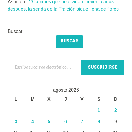
Asun
en
📌’Caminos que no olvidan: noventa años
después, la senda de la Traición sigue llena de flores
Buscar
BUSCAR
Escribe tu correo electrónico…
SUSCRIBIRSE
agosto 2026
L
M
X
J
V
S
D
1
2
3
4
5
6
7
8
9