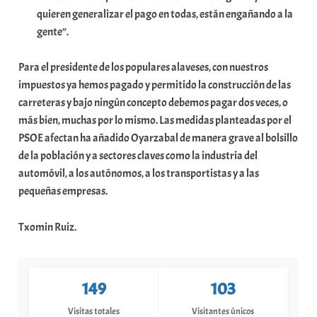
quieren generalizar el pago en todas, están engañando a la
a
gente”.
t
e
Para el presidente de los populares alaveses, con nuestros
a
impuestos ya hemos pagado y permitido la construcción de las
carreteras y bajo ningún concepto debemos pagar dos veces, o
más bien, muchas por lo mismo. Las medidas planteadas por el
PSOE afectan ha añadido Oyarzabal de manera grave al bolsillo
de la población y a sectores claves como la industria del
automóvil, a los autónomos, a los transportistas y a las
pequeñas empresas.
Txomin Ruiz.
149
103
Visitas totales
Visitantes únicos