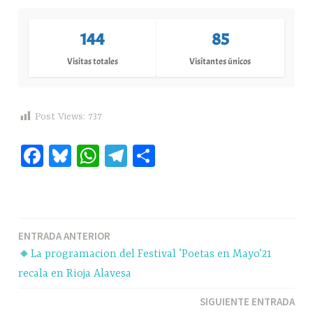
144
85
Visitas totales
Visitantes únicos
Post Views:
737
Fa
Bl
W
Te
C
ce
ue
ha
le
o
bo
sk
ts
gr
m
ok
y
A
a
pa
Navegación
ENTRADA ANTERIOR
pp
m
rti
🔸La programacion del Festival ‘Poetas en Mayo’21
r
de
recala en Rioja Alavesa
entradas
SIGUIENTE ENTRADA