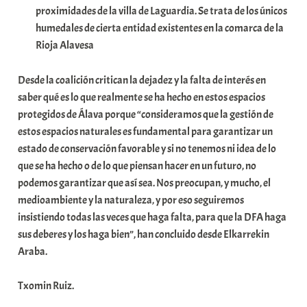
proximidades de la villa de Laguardia. Se trata de los únicos
humedales de cierta entidad existentes en la comarca de la
Rioja Alavesa
Desde la coalición critican la dejadez y la falta de interés en
saber qué es lo que realmente se ha hecho en estos espacios
protegidos de Álava porque “consideramos que la gestión de
estos espacios naturales es fundamental para garantizar un
estado de conservación favorable y si no tenemos ni idea de lo
que se ha hecho o de lo que piensan hacer en un futuro, no
podemos garantizar que así sea. Nos preocupan, y mucho, el
medioambiente y la naturaleza, y por eso seguiremos
insistiendo todas las veces que haga falta, para que la DFA haga
sus deberes y los haga bien”, han concluido desde Elkarrekin
Araba.
Txomin Ruiz.