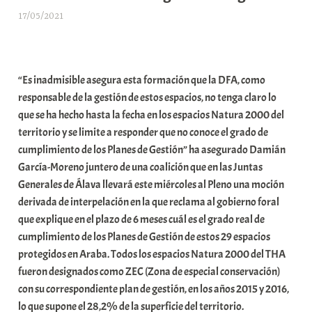
17/05/2021
A
r
a
b
“Es inadmisible asegura esta formación que la DFA, como
a
responsable de la gestión de estos espacios, no tenga claro lo
r
que se ha hecho hasta la fecha en los espacios Natura 2000 del
E
territorio y se limite a responder que no conoce el grado de
r
cumplimiento de los Planes de Gestión” ha asegurado Damián
r
García-Moreno juntero de una coalición que en las Juntas
i
Generales de Álava llevará este miércoles al Pleno una moción
o
derivada de interpelación en la que reclama al gobierno foral
x
que explique en el plazo de 6 meses cuál es el grado real de
a
cumplimiento de los Planes de Gestión de estos 29 espacios
K
protegidos en Araba. Todos los espacios Natura 2000 del THA
o
fueron designados como ZEC (Zona de especial conservación)
m
con su correspondiente plan de gestión, en los años 2015 y 2016,
u
lo que supone el 28,2% de la superficie del territorio.
n