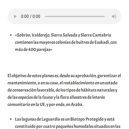
i
t
a
t
«Sobrón, Valderejo, Sierra Salvada y Sierra Cantabria
e
contienen las mayores colonias de buitres de Euskadi, con
a
más de 400 parejas»
El objetivo de estos planes es, desde su aprobación, garantizar el
mantenimiento, o en su caso, el restablecimiento en un estado
de conservación favorable, de los tipos de hábitats naturales y
de las especies de la fauna y la flora silvestres de interés
comunitario en la UE, y por ende, en Araba.
Las lagunas de Laguardia es un Biotopo Protegido y está
constituido por cuatro pequeños humedales situados en las