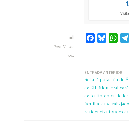
Visita
Fa
Bl
W
ce
ue
ha
Post Views:
bo
sk
ts
694
ok
y
A
pp
ENTRADA ANTERIOR
Navegación
🔸La Diputación de Ál
de
de EH Bildu, realizar
de testimonios de lo
entradas
familiares y trabajado
residencias forales 