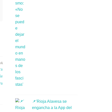
DA
ra
de
va
📌'Rioja Alavesa se
engancha a la App del