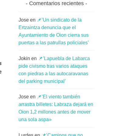
Comentarios recientes
Jose
en
📌’Un sindicato de la
Ertzaintza denuncia que el
Ayuntamiento de Oion cierra sus
puertas a las patrullas policiales’
Jokin
en
📌’Lapuebla de Labarca
as
pide civismo tras varios ataques
e
con piedras a las autocaravanas
del parking municipal’
Jose
en
📌’El viento también
arrastra billetes: Labraza dejará en
Oion 1,2 millones antes de mover
una sola aspa»
Lurdes
en
📌’Caminos que no