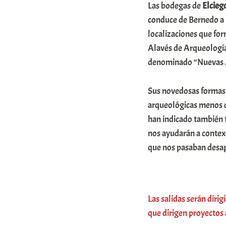
Las bodegas de
Elcieg
r
conduce de Bernedo a
a
localizaciones que for
b
Alavés de Arqueología 
a
denominado “Nuevas 
r
Sus novedosas formas d
E
arqueológicas menos c
r
han indicado también 
r
nos ayudarán a contex
i
que nos pasaban desa
o
x
a
Las salidas serán diri
K
que dirigen proyectos
o