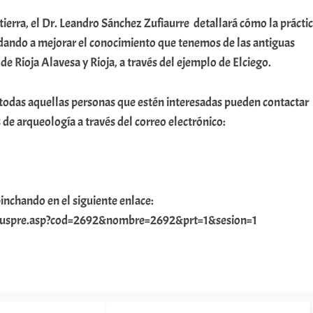
 tierra, el Dr. Leandro Sánchez Zufiaurre detallará cómo la prácti
dando a mejorar el conocimiento que tenemos de las antiguas
e Rioja Alavesa y Rioja, a través del ejemplo de Elciego.
todas aquellas personas que estén interesadas pueden contactar
 de arqueología a través del correo electrónico:
inchando en el siguiente enlace:
ntbuspre.asp?cod=2692&nombre=2692&prt=1&sesion=1