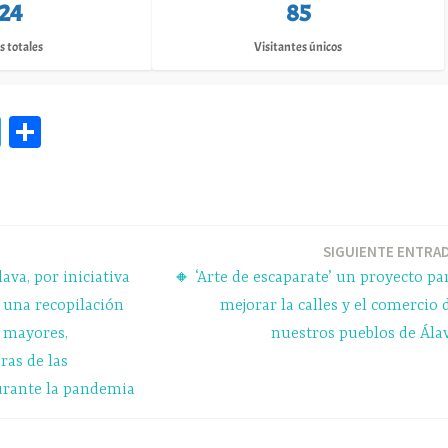
124
85
s totales
Visitantes únicos
Te
C
le
o
gr
m
a
pa
m
rti
SIGUIENTE ENTRA
ava, por iniciativa
🔸 ‘Arte de escaparate’ un proyecto pa
r
á una recopilación
mejorar la calles y el comercio 
s mayores,
nuestros pueblos de Ála
ras de las
durante la pandemia