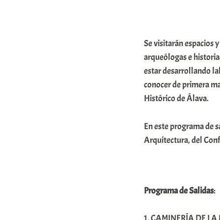
m
u
Se visitarán espacios 
n
arqueólogas e historia
i
estar desarrollando la
t
conocer de primera ma
a
Histórico de Álava.
t
e
En este programa de sa
a
Arquitectura, del Confl
Programa de Salidas
:
1. CAMINERÍA DE LA 