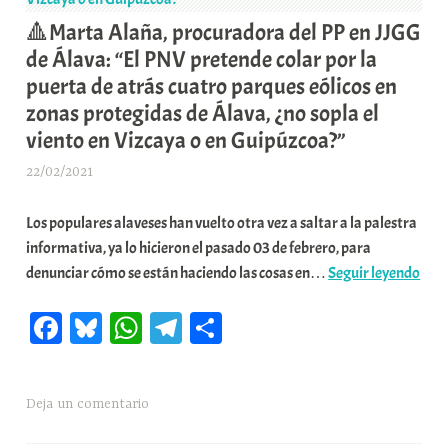
autoconsumo
i
🔺Marta Alaña, procuradora del PP en JJGG
dirigido
t
de Álava: “El PNV pretende colar por la
a
a
puerta de atrás cuatro parques eólicos en
los
t
zonas protegidas de Álava, ¿no sopla el
agricultores
e
viento en Vizcaya o en Guipúzcoa?”
alaveses
a
22/02/2021
A
r
Los populares alaveses han vuelto otra vez a saltar a la palestra
a
informativa, ya lo hicieron el pasado 03 de febrero, para
b
🔺M
denunciar cómo se están haciendo las cosas en…
Seguir leyendo
a
Alañ
r
Fa
Bl
W
Te
C
pro
E
del
r
ce
ue
ha
le
o
PP
r
bo
sk
ts
gr
m
en
i
Deja un comentario
ok
y
A
a
pa
JJG
o
de
x