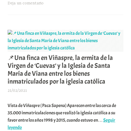
Álav
la
i
Deja un comentario
ok
y
A
a
pa
¿no
Juventud
o
sopl
pp
m
rti
invita
x
el
a
a
r
vien
los
K
en
centros
o
Vizc
escolares
m
o
de
u
📌Una finca en Viñaspre, la ermita de la
en
primaria
n
Virgen de ‘Cuevas’ y la Iglesia de Santa
Guip
de
i
María de Viana entre los bienes
Álava
t
inmatriculados por la iglesia católica
a
a
un
t
21/02/2021
A
programa
e
r
de
a
Vista de Viñaspre ( Paca Sapena) Aparecen entre las cerca de
a
contacto
35.000 inmatriculaciones que realizó la iglesia católica a su
b
con
favor entre los años 1998 y 2015, cuando estuvo en…
Seguir
a
la
📌
leyendo
r