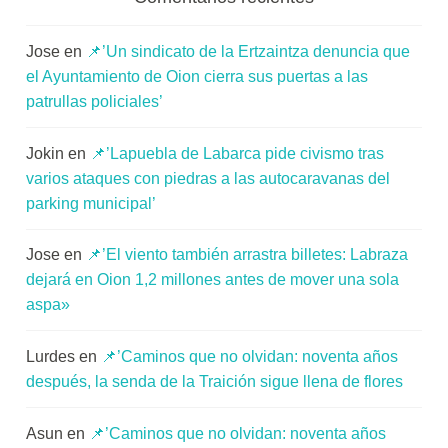
Viana
entre
Jose
en
📌’Un sindicato de la Ertzaintza denuncia que
los
el Ayuntamiento de Oion cierra sus puertas a las
bienes
patrullas policiales’
inmatriculados
por
Jokin
en
📌’Lapuebla de Labarca pide civismo tras
la
varios ataques con piedras a las autocaravanas del
iglesia
parking municipal’
católica
Jose
en
📌’El viento también arrastra billetes: Labraza
dejará en Oion 1,2 millones antes de mover una sola
aspa»
Lurdes
en
📌’Caminos que no olvidan: noventa años
después, la senda de la Traición sigue llena de flores
Asun
en
📌’Caminos que no olvidan: noventa años