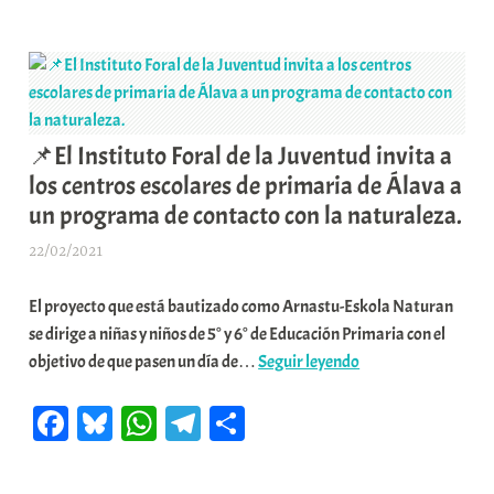
pp
m
rti
Álav
a
r
“El
K
PN
o
pret
m
cola
u
📌El Instituto Foral de la Juventud invita a
por
n
los centros escolares de primaria de Álava a
la
i
un programa de contacto con la naturaleza.
puer
t
de
a
22/02/2021
A
atrá
t
r
cuat
e
El proyecto que está bautizado como Arnastu-Eskola Naturan
a
par
a
se dirige a niñas y niños de 5° y 6° de Educación Primaria con el
b
eóli
📌
objetivo de que pasen un día de…
Seguir leyendo
a
en
El
r
Fa
Bl
W
Te
C
zon
Instituto
E
prot
Foral
r
ce
ue
ha
le
o
de
de
r
bo
sk
ts
gr
m