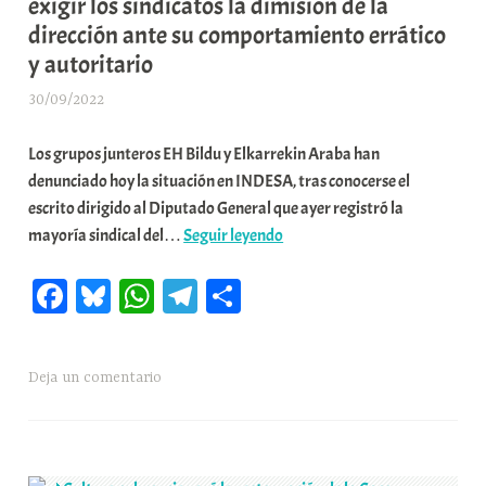
exigir los sindicatos la dimisión de la
dirección ante su comportamiento errático
y autoritario
30/09/2022
A
r
Los grupos junteros EH Bildu y Elkarrekin Araba han
a
denunciado hoy la situación en INDESA, tras conocerse el
b
escrito dirigido al Diputado General que ayer registró la
a
📌
mayoría sindical del…
Seguir leyendo
r
Denuncian
E
Fa
Bl
W
Te
C
la
r
situación
r
ce
ue
ha
le
o
en
i
bo
sk
ts
gr
m
INDESA
o
Deja un comentario
ok
y
A
a
pa
empresa
x
pp
m
rti
pública
a
con
K
r
un
o