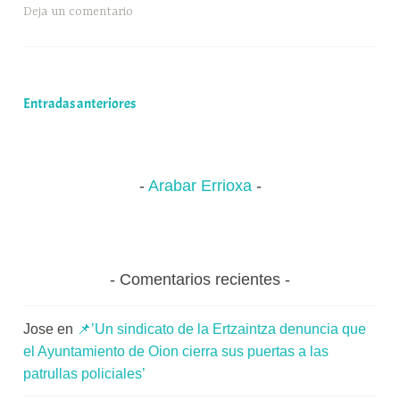
bo
sk
ts
gr
m
de
o
Deja un comentario
ok
y
A
a
pa
Rioja
x
pp
m
rti
Alavesa
a
ampliará
K
r
sus
o
Navegación
Entradas anteriores
instalaciones
m
de
en
u
Laguardia
n
entradas
Arabar Errioxa
i
t
a
t
e
Comentarios recientes
a
Jose
en
📌’Un sindicato de la Ertzaintza denuncia que
el Ayuntamiento de Oion cierra sus puertas a las
patrullas policiales’