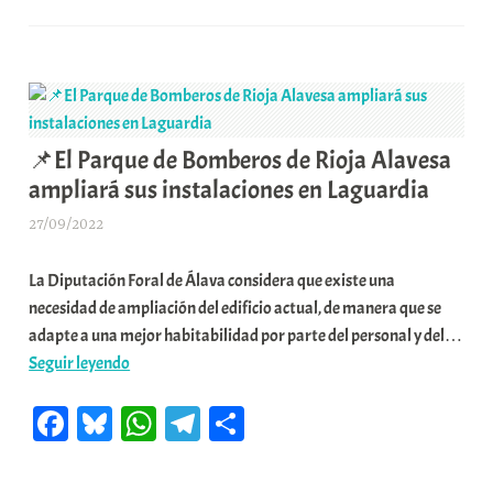
ok
y
A
a
pa
ofrecerá
x
pp
m
rti
un
a
servicio
K
r
de
o
fomento
m
del
u
📌El Parque de Bomberos de Rioja Alavesa
euskera
n
ampliará sus instalaciones en Laguardia
a
i
las
t
27/09/2022
A
bodegas
a
r
de
t
La Diputación Foral de Álava considera que existe una
a
Rioja
e
necesidad de ampliación del edificio actual, de manera que se
b
Alavesa
a
adapte a una mejor habitabilidad por parte del personal y del…
a
📌
Seguir leyendo
r
El
E
Fa
Bl
W
Te
C
Parque
r
de
r
ce
ue
ha
le
o
Bomberos
i