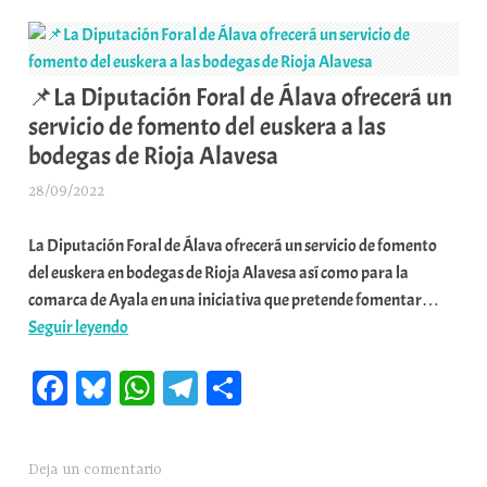
r
de
o
Labastida
m
u
📌La Diputación Foral de Álava ofrecerá un
n
servicio de fomento del euskera a las
i
bodegas de Rioja Alavesa
t
a
28/09/2022
A
t
r
e
La Diputación Foral de Álava ofrecerá un servicio de fomento
a
a
del euskera en bodegas de Rioja Alavesa así como para la
b
comarca de Ayala en una iniciativa que pretende fomentar…
a
📌
Seguir leyendo
r
La
E
Fa
Bl
W
Te
C
Diputación
r
Foral
r
ce
ue
ha
le
o
de
i
bo
sk
ts
gr
m
Álava
o
Deja un comentario