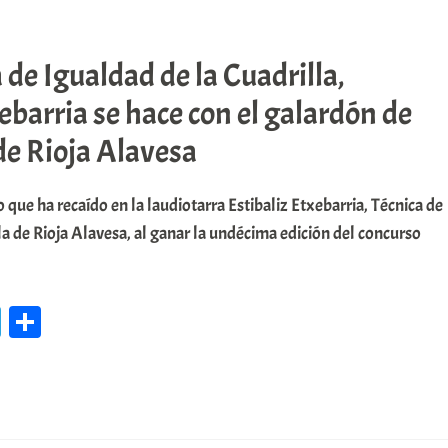
en
gr
m
una
a
pa
marcha
 de Igualdad de la Cuadrilla,
m
rti
popular
xebarria se hace con el galardón de
r
este
de Rioja Alavesa
domingo
en
o que ha recaído en la laudiotarra Estibaliz Etxebarria, Técnica de
Labastida
la de Rioja Alavesa, al ganar la undécima edición del concurso
recorriendo
📌
sus
a
caminos
Te
C
écnica
le
o
de
gualdad
gr
m
de
a
pa
a