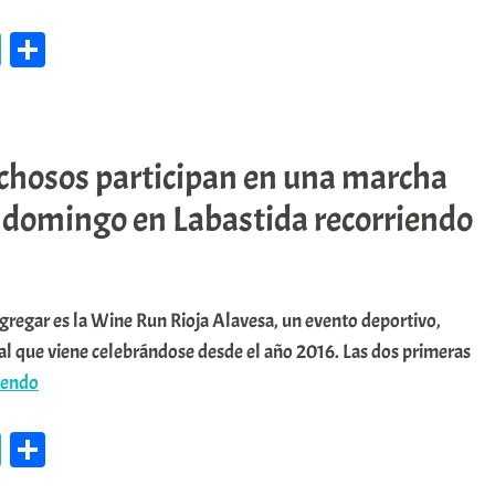
El
Oion
Te
C
paisaje
le
o
otoñal
y
gr
m
el
a
pa
vino
hosos participan en una marcha
m
rti
de
 domingo en Labastida recorriendo
r
Labastida
se
exhiben
ongregar es la Wine Run Rioja Alavesa, un evento deportivo,
ante
al que viene celebrándose desde el año 2016. Las dos primeras
miles
📌
yendo
de
1600
personas
Te
C
marchosos
le
o
participan