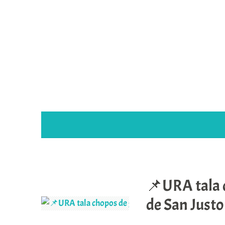
Saltar
al
contenido
MES:
OCTUBRE 2022
📌URA tala c
de San Justo