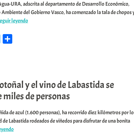
Agua-URA, adscrita al departamento de Desarrollo Económico,
o Ambiente del Gobierno Vasco, ha comenzado la tala de chopos 
📌
eguir leyendo
URA
Te
C
tala
le
o
chopos
de
gr
m
gran
a
pa
porte
m
rti
en
otoñal y el vino de Labastida se
r
el
 miles de personas
parque
de
da de azul (1.600 personas), ha recorrido diez kilómetros por lo
San
d de Labastida rodeados de viñedos para disfrutar de una bonita
Justo
📌
leyendo
de