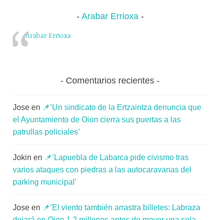
por
u
Arabar Errioxa
falta
n
de
i
Arabar Errioxa
transparencia
t
y
a
hostigamiento’
t
Comentarios recientes
e
a
Jose
en
📌’Un sindicato de la Ertzaintza denuncia que
el Ayuntamiento de Oion cierra sus puertas a las
patrullas policiales’
Jokin
en
📌’Lapuebla de Labarca pide civismo tras
varios ataques con piedras a las autocaravanas del
parking municipal’
Jose
en
📌’El viento también arrastra billetes: Labraza
dejará en Oion 1,2 millones antes de mover una sola