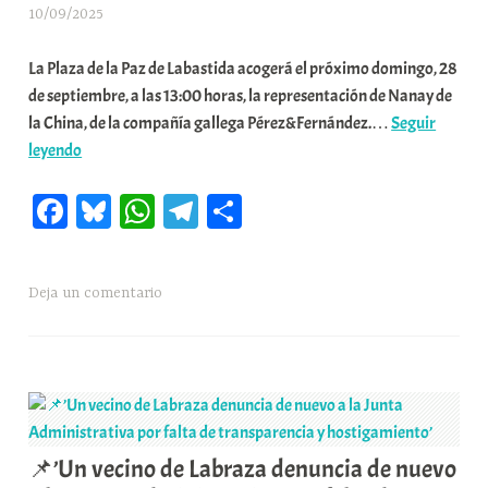
10/09/2025
A
r
La Plaza de la Paz de Labastida acogerá el próximo domingo, 28
a
de septiembre, a las 13:00 horas, la representación de Nanay de
b
la China, de la compañía gallega Pérez&Fernández.…
Seguir
a
📌’Labastida
leyendo
r
se
E
Fa
Bl
W
Te
C
convierte
r
en
r
ce
ue
ha
le
o
escenario
i
bo
sk
ts
gr
m
del
o
Deja un comentario
ok
y
A
a
pa
Camino
x
pp
m
rti
Escena
a
Norte
K
r
con
o
la
m
obra
u
📌’Un vecino de Labraza denuncia de nuevo
Nanay
n