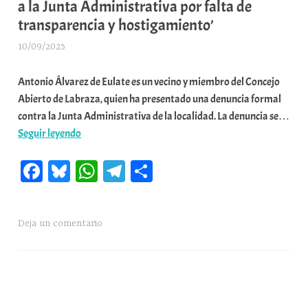
a la Junta Administrativa por falta de
de
i
transparencia y hostigamiento’
la
t
China’
a
10/09/2025
A
t
r
e
Antonio Álvarez de Eulate es un vecino y miembro del Concejo
a
a
Abierto de Labraza, quien ha presentado una denuncia formal
b
contra la Junta Administrativa de la localidad. La denuncia se…
a
📌’Un
Seguir leyendo
r
vecino
E
Fa
Bl
W
Te
C
de
r
Labraza
r
ce
ue
ha
le
o
denuncia
i
bo
sk
ts
gr
m
de
o
Deja un comentario
ok
y
A
a
pa
nuevo
x
pp
m
rti
a
a
la
K
r
Junta
o
Administrativa
m