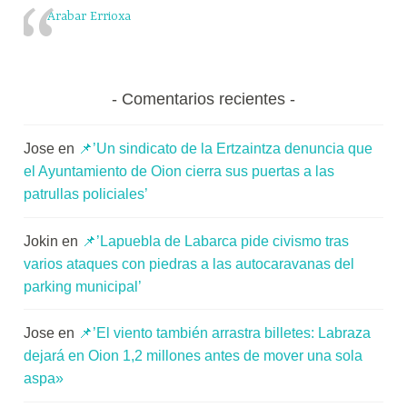
popular
i
Arabar Errioxa
en
t
Viana’
a
t
Comentarios recientes
e
a
Jose
en
📌’Un sindicato de la Ertzaintza denuncia que
el Ayuntamiento de Oion cierra sus puertas a las
patrullas policiales’
Jokin
en
📌’Lapuebla de Labarca pide civismo tras
varios ataques con piedras a las autocaravanas del
parking municipal’
Jose
en
📌’El viento también arrastra billetes: Labraza
dejará en Oion 1,2 millones antes de mover una sola
aspa»