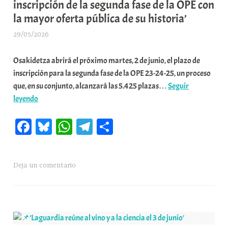
inscripción de la segunda fase de la OPE con
en
i
la mayor oferta pública de su historia’
un
t
centro
a
29/05/2026
A
con
t
r
145.000
e
Osakidetza abrirá el próximo martes, 2 de junio, el plazo de
a
visitas
a
inscripción para la segunda fase de la OPE 23-24-25, un proceso
b
al
que, en su conjunto, alcanzará las 5.425 plazas…
Seguir
a
año’
📌’Osakidetza
leyendo
r
abre
E
Fa
Bl
W
Te
C
el
r
2
r
ce
ue
ha
le
o
de
i
bo
sk
ts
gr
m
junio
o
Deja un comentario
ok
y
A
a
pa
la
x
pp
m
rti
inscripción
a
de
K
r
la
o
segunda
m