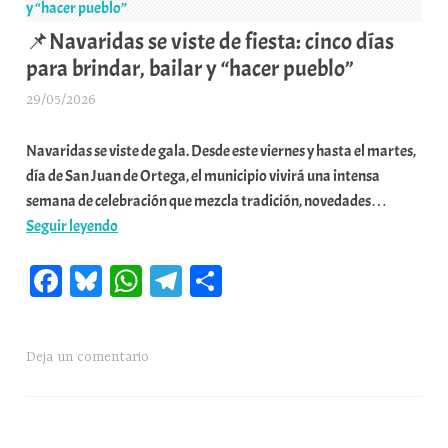
junio’
u
📌Navaridas se viste de fiesta: cinco días
n
para brindar, bailar y “hacer pueblo”
i
t
29/05/2026
A
a
r
t
Navaridas se viste de gala. Desde este viernes y hasta el martes,
a
e
día de San Juan de Ortega, el municipio vivirá una intensa
b
a
semana de celebración que mezcla tradición, novedades…
a
📌
Seguir leyendo
r
Navaridas
E
Fa
Bl
W
Te
C
se
r
viste
r
ce
ue
ha
le
o
de
i
bo
sk
ts
gr
m
fiesta:
o
Deja un comentario
ok
y
A
a
pa
cinco
x
pp
m
rti
días
a
para
K
r