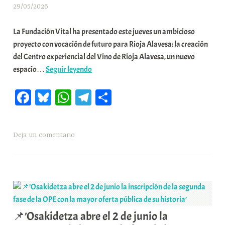
29/05/2026
A
r
La Fundación Vital ha presentado este jueves un ambicioso
a
proyecto con vocación de futuro para Rioja Alavesa: la creación
b
del Centro experiencial del Vino de Rioja Alavesa, un nuevo
a
📌’Elciego
espacio…
Seguir leyendo
r
albergará
E
Fa
Bl
W
Te
C
el
r
museo
r
ce
ue
ha
le
o
del
i
bo
sk
ts
gr
m
vino
o
Deja un comentario
ok
y
A
a
pa
de
x
pp
m
rti
Rioja
a
Alavesa:
K
r
Vital
o
invertirá
m
12,2
u
📌’Osakidetza abre el 2 de junio la
millones
n