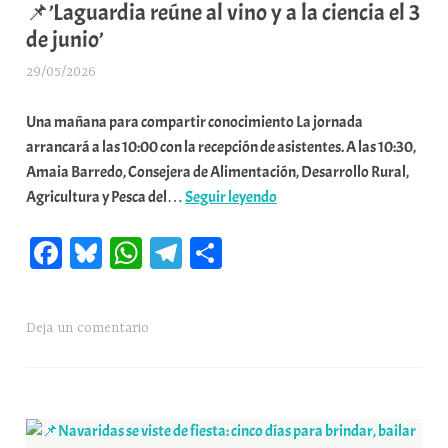
📌’Laguardia reúne al vino y a la ciencia el 3
fase
u
de junio’
de
n
la
i
29/05/2026
A
OPE
t
r
con
a
Una mañana para compartir conocimiento La jornada
a
la
t
arrancará a las 10:00 con la recepción de asistentes. A las 10:30,
b
mayor
e
Amaia Barredo, Consejera de Alimentación, Desarrollo Rural,
a
oferta
📌’Laguardia
a
Agricultura y Pesca del…
Seguir leyendo
r
pública
reúne
E
Fa
Bl
W
Te
C
de
al
r
su
vino
r
ce
ue
ha
le
o
historia’
y
i
bo
sk
ts
gr
m
a
o
Deja un comentario
ok
y
A
a
pa
la
x
pp
m
rti
ciencia
a
el
K
r
3
o
de
m