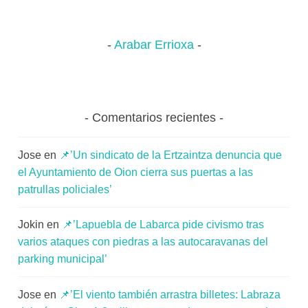
brindar,
o
bailar
m
y
u
Arabar Errioxa
“hacer
n
pueblo”
i
t
a
Comentarios recientes
t
e
Jose
en
📌’Un sindicato de la Ertzaintza denuncia que
a
el Ayuntamiento de Oion cierra sus puertas a las
patrullas policiales’
Jokin
en
📌’Lapuebla de Labarca pide civismo tras
varios ataques con piedras a las autocaravanas del
parking municipal’
Jose
en
📌’El viento también arrastra billetes: Labraza