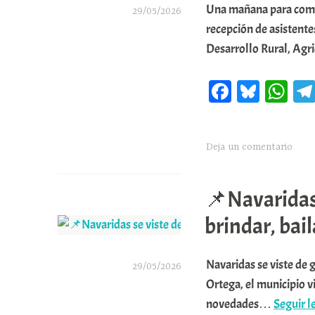
Una mañana para compa
29/05/2026
recepción de asistente
A
Desarrollo Rural, Agr
r
a
Fa
Bl
W
b
ce
ue
ha
a
bo
sk
ts
r
Deja un comentario
ok
y
A
E
pp
📌Navaridas s
r
r
brindar, bai
i
o
Navaridas se viste de g
29/05/2026
x
Ortega, el municipio v
A
novedades…
Seguir 
a
r