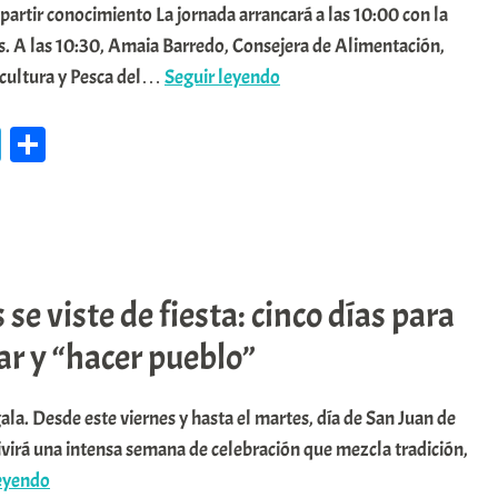
rtir conocimiento La jornada arrancará a las 10:00 con la
s. A las 10:30, Amaia Barredo, Consejera de Alimentación,
📌’Laguardia
icultura y Pesca del…
Seguir leyendo
reúne
Te
C
al
le
o
vino
y
gr
m
a
a
pa
la
m
rti
ciencia
e viste de fiesta: cinco días para
r
el
lar y “hacer pueblo”
3
de
ala. Desde este viernes y hasta el martes, día de San Juan de
junio’
ivirá una intensa semana de celebración que mezcla tradición,
📌
leyendo