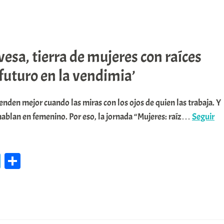
gr
m
a
pa
m
rti
vesa, tierra de mujeres con raíces
r
futuro en la vendimia’
ienden mejor cuando las miras con los ojos de quien las trabaja. Y
 hablan en femenino. Por eso, la jornada “Mujeres: raíz…
Seguir
Te
C
le
o
gr
m
a
pa