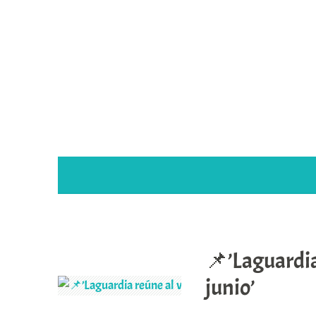
Saltar
al
contenido
MES:
MAYO 2026
📌’Laguardia 
junio’