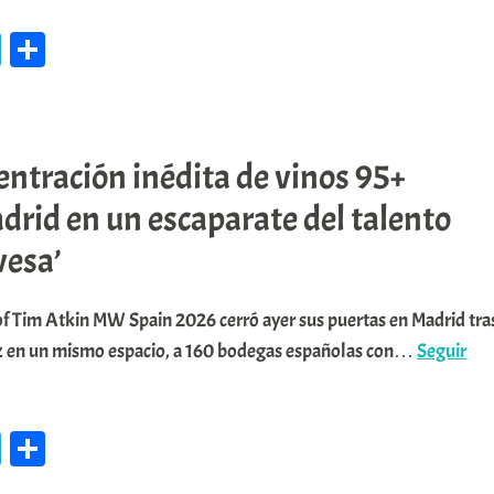
Navaridas
Te
C
se
le
o
viste
de
gr
m
fiesta:
a
pa
cinco
ntración inédita de vinos 95+
m
rti
días
drid en un escaparate del talento
r
para
vesa’
brindar,
bailar
of Tim Atkin MW Spain 2026 cerró ayer sus puertas en Madrid tra
y
ez en un mismo espacio, a 160 bodegas españolas con…
Seguir
“hacer
pueblo”
Te
C
le
o