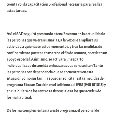
cuenta con la capacitación profesional necesaria para realizar
i
estas tareas.
t
a
t
e
Así, el SAD seguirá prestando atención como en la actualidad a
a
las personas que ya eran usuarias, a la vez que ampliará su
actividad a quienes en estos momentos, y tras las medidas de
confinamiento puestas en marcha el fin de semana, necesiten un
apoyo especial. Asimismo, se activará un reparto
individualizado de comida en los casos que se necesiten.Tanto
las personas con dependencia que se encuentren en esta
situación como sus familias pueden solicitar estas medidas del
programa Etxean Zurekin en el teléfono del IFBS (
945
151015
) y
en cualquiera de los centros asistenciales a los que acuden de
forma habitual.
De forma complementaria a este programa, el personal de