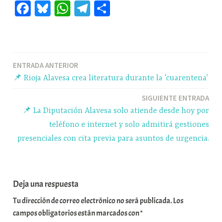
Fa
Bl
W
Te
C
ce
ue
ha
le
o
bo
sk
ts
gr
m
ok
y
A
a
pa
Navegación
ENTRADA ANTERIOR
pp
m
rti
📌 Rioja Alavesa crea literatura durante la ‘cuarentena’
r
de
SIGUIENTE ENTRADA
entradas
📌 La Diputación Alavesa solo atiende desde hoy por
teléfono e internet y solo admitirá gestiones
presenciales con cita previa para asuntos de urgencia.
Deja una respuesta
Tu dirección de correo electrónico no será publicada.
Los
campos obligatorios están marcados con
*