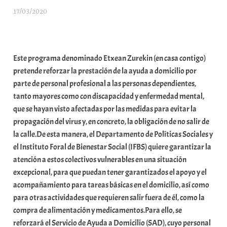
17/03/2020
A
r
a
b
Este programa denominado Etxean Zurekin (en casa contigo)
a
pretende reforzar la prestación de la ayuda a domicilio por
r
parte de personal profesional a las personas dependientes,
E
tanto mayores como con discapacidad y enfermedad mental,
r
que se hayan visto afectadas por las medidas para evitar la
r
propagación del virus y, en concreto, la obligación de no salir de
i
la calle.De esta manera, el Departamento de Políticas Sociales y
o
el Instituto Foral de Bienestar Social (IFBS) quiere garantizar la
x
atención a estos colectivos vulnerables en una situación
a
excepcional, para que puedan tener garantizados el apoyo y el
K
acompañamiento para tareas básicas en el domicilio, así como
o
para otras actividades que requieren salir fuera de él, como la
m
compra de alimentación y medicamentos.Para ello, se
u
reforzará el Servicio de Ayuda a Domicilio (SAD), cuyo personal
n