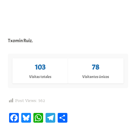
Txomin Ruiz.
103
78
Visitas totales
Visitantes únicos
Post Views:
562
Fa
Bl
W
Te
C
ce
ue
ha
le
o