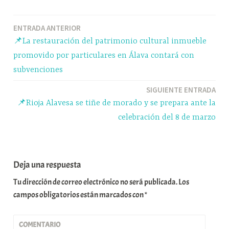
bo
sk
ts
gr
m
ok
y
A
a
pa
Navegación
ENTRADA ANTERIOR
pp
m
rti
📌La restauración del patrimonio cultural inmueble
r
de
promovido por particulares en Álava contará con
entradas
subvenciones
SIGUIENTE ENTRADA
📌Rioja Alavesa se tiñe de morado y se prepara ante la
celebración del 8 de marzo
Deja una respuesta
Tu dirección de correo electrónico no será publicada.
Los
campos obligatorios están marcados con
*
COMENTARIO