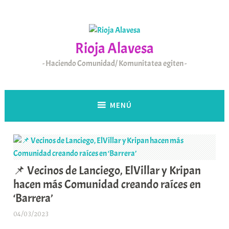
Saltar
al
contenido
Rioja Alavesa
Haciendo Comunidad/ Komunitatea egiten
MENÚ
📌 Vecinos de Lanciego, ElVillar y Kripan
hacen más Comunidad creando raíces en
‘Barrera’
04/03/2023
A
r