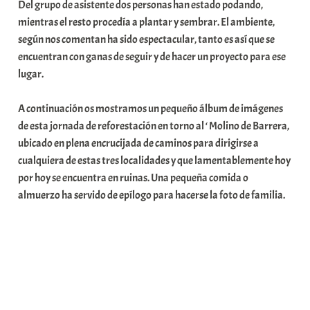
Del grupo de asistente dos personas han estado podando,
a
mientras el resto procedía a plantar y sembrar. El ambiente,
t
según nos comentan ha sido espectacular, tanto es así que se
e
encuentran con ganas de seguir y de hacer un proyecto para ese
a
lugar.
A continuación os mostramos un pequeño álbum de imágenes
de esta jornada de reforestación en torno al ‘ Molino de Barrera,
ubicado en plena encrucijada de caminos para dirigirse a
cualquiera de estas tres localidades y que lamentablemente hoy
por hoy se encuentra en ruinas. Una pequeña comida o
almuerzo ha servido de epílogo para hacerse la foto de familia.