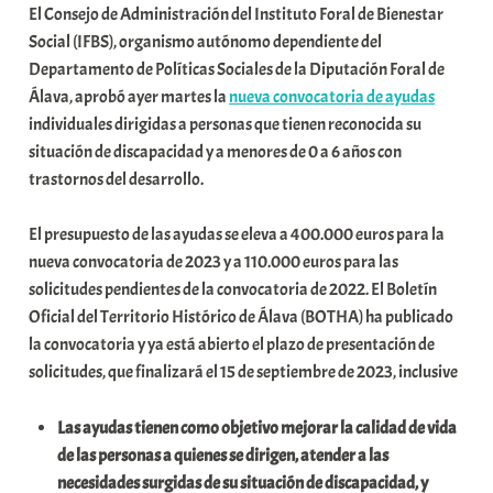
El Consejo de Administración del Instituto Foral de Bienestar
a
Social (IFBS), organismo autónomo dependiente del
r
Departamento de Políticas Sociales de la Diputación Foral de
E
Álava, aprobó ayer martes la
nueva convocatoria de ayudas
r
individuales dirigidas a personas que tienen reconocida su
r
situación de discapacidad y a menores de 0 a 6 años con
i
trastornos del desarrollo.
o
x
El presupuesto de las ayudas se eleva a 400.000 euros para la
a
nueva convocatoria de 2023 y a 110.000 euros para las
K
solicitudes pendientes de la convocatoria de 2022. El Boletín
o
Oficial del Territorio Histórico de Álava (BOTHA) ha publicado
m
la convocatoria y ya está abierto el plazo de presentación de
u
solicitudes, que finalizará el 15 de septiembre de 2023, inclusive
n
i
Las ayudas tienen como objetivo mejorar la calidad de vida
t
de las personas a quienes se dirigen, atender a las
a
necesidades surgidas de su situación de discapacidad, y
t