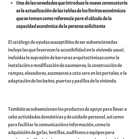
Una de las novedades que introduce la nueva convocatoria
es la actualización de las tablas de los límites económicos
que se toman como referencia para el cálculo de la
capacidad económica de la persona solicitante
El catálogo de ayudas susceptibles de ser subvencionadas
incluye las que favorecen la accesibilidad en la vivienda usual,
incluidas la supresión de barreras arquitectónicas como la
instalación o modificación de ascensores, la construcción de
rampas, elevadores, ascensores a cota cero en los portales, o la
adaptación de los baños, puertas y pasillos de la vivienda.
También se subvencionan los productos de apoyo para llevar a
cabo actividades domésticas y de cuidado personal, así como
para facilitar la comunicación e información, como la
adquisición de gafas, lentillas, audífonos o equipos para