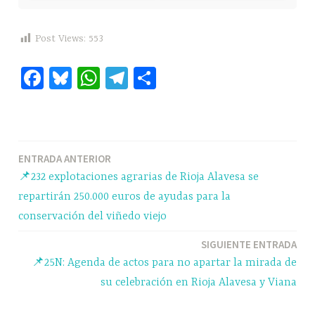
Post Views:
553
Fa
Bl
W
Te
C
ce
ue
ha
le
o
bo
sk
ts
gr
m
ok
y
A
a
pa
Navegación
ENTRADA ANTERIOR
pp
m
rti
📌232 explotaciones agrarias de Rioja Alavesa se
r
de
repartirán 250.000 euros de ayudas para la
entradas
conservación del viñedo viejo
SIGUIENTE ENTRADA
📌25N: Agenda de actos para no apartar la mirada de
su celebración en Rioja Alavesa y Viana