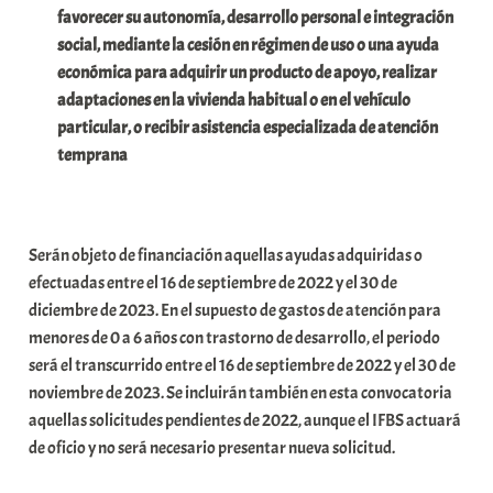
favorecer su autonomía, desarrollo personal e integración
e
social, mediante la cesión en régimen de uso o una ayuda
a
económica para adquirir un producto de apoyo, realizar
adaptaciones en la vivienda habitual o en el vehículo
particular, o recibir asistencia especializada de atención
temprana
Serán objeto de financiación aquellas ayudas adquiridas o
efectuadas entre el 16 de septiembre de 2022 y el 30 de
diciembre de 2023. En el supuesto de gastos de atención para
menores de 0 a 6 años con trastorno de desarrollo, el periodo
será el transcurrido entre el 16 de septiembre de 2022 y el 30 de
noviembre de 2023. Se incluirán también en esta convocatoria
aquellas solicitudes pendientes de 2022, aunque el IFBS actuará
de oficio y no será necesario presentar nueva solicitud.