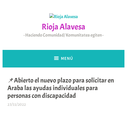
Saltar
al
contenido
Rioja Alavesa
Haciendo Comunidad/ Komunitatea egiten
MENÚ
📌Abierto el nuevo plazo para solicitar en
Araba las ayudas individuales para
personas con discapacidad
23/11/2022
A
r
a
b