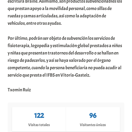
escritura Braille. Asimismo, son productos subvencionables los
que prestan apoyo a la movilidad personal, como sillas de
ruedas y camas articuladas, así como la adaptación de
vehículos, entre otras ayudas.
Por último, podrán ser objeto de subvención los servicios de
fisioterapia, logopedia y estimulación global prestados a niños
y niñas que presentan trastornos del desarrollo o se hallan en
riesgo de padecerlos, y así se haya valorado por el órgano
competente, cuando la persona beneficiaria no pueda acudir al
servicio que presta el IFBS en Vitoria-Gasteiz.
Txomin Ruiz
122
96
Visitas totales
Visitantes únicos