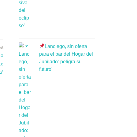
Lanciego, sin oferta
DA
para el bar del Hogar del
do
Jubilado: peligra su
de
futuro'
a’