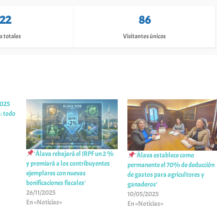
122
86
s totales
Visitantes únicos
2025
l: todo
’Álava rebajará el IRPF un 2 %
’Álava establece como
y premiará a los contribuyentes
permanente el 70% de deducción
ejemplares con nuevas
de gastos para agricultores y
bonificaciones fiscales’
ganaderos’
26/11/2025
10/05/2025
En «Noticias»
En «Noticias»