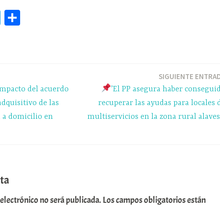
Te
C
le
o
gr
m
a
pa
m
rti
SIGUIENTE ENTRA
impacto del acuerdo
’El PP asegura haber consegui
r
dquisitivo de las
recuperar las ayudas para locales 
 a domicilio en
multiservicios en la zona rural alaves
ta
 electrónico no será publicada.
Los campos obligatorios están