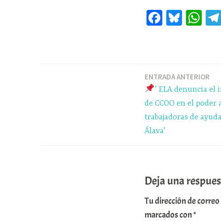
Fa
Bl
W
ce
ue
ha
bo
sk
ts
ok
y
A
pp
ENTRADA ANTERIOR
Navegación
’ ELA denuncia el 
de
de CCOO en el poder a
trabajadoras de ayuda
entradas
Álava’
Deja una respues
Tu dirección de correo
marcados con
*