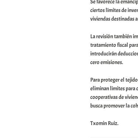
Se favorece la emancip
x
ciertos límites de inv
a
viviendas destinadas al
K
o
La revisión también im
m
tratamiento fiscal par
u
introducirán deduccion
cero emisiones.
n
i
Para proteger el tejid
t
eliminan límites para
a
cooperativas de vivien
t
busca promover la cohe
e
a
Txomin Ruiz.