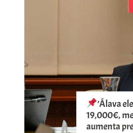
’Álava el
19,000€, mej
aumenta pres