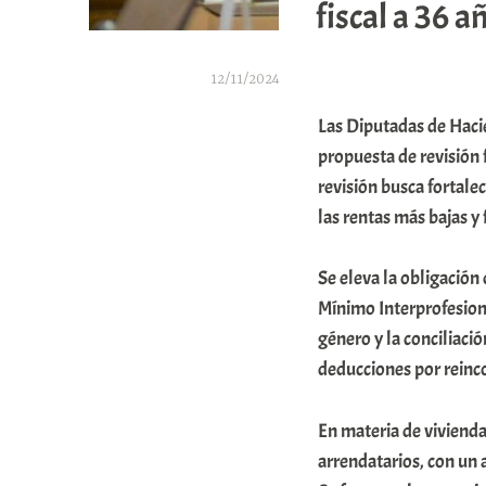
fiscal a 36 a
12/11/2024
A
Las Diputadas de Haci
r
propuesta de revisión 
a
revisión busca fortalec
las rentas más bajas y
b
a
Se eleva la obligación
r
Mínimo Interprofesion
E
género y la conciliac
r
deducciones por reinc
r
i
En materia de vivienda
arrendatarios, con un
o