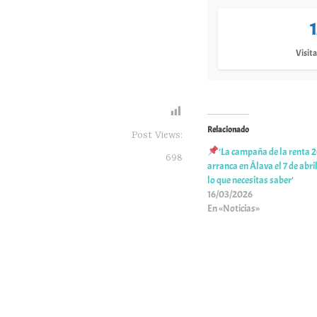
Visita
Relacionado
Post Views:
’La campaña de la renta 
698
arranca en Álava el 7 de abri
lo que necesitas saber’
16/03/2026
En «Noticias»