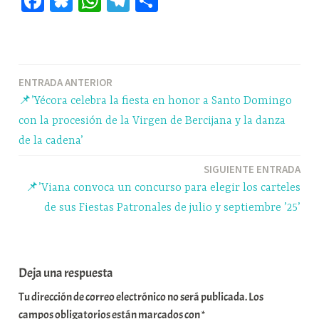
Fa
Bl
W
Te
C
ce
ue
ha
le
o
bo
sk
ts
gr
m
ok
y
A
a
pa
Navegación
ENTRADA ANTERIOR
pp
m
rti
📌’Yécora celebra la fiesta en honor a Santo Domingo
r
de
con la procesión de la Virgen de Bercijana y la danza
entradas
de la cadena’
SIGUIENTE ENTRADA
📌’Viana convoca un concurso para elegir los carteles
de sus Fiestas Patronales de julio y septiembre ’25’
Deja una respuesta
Tu dirección de correo electrónico no será publicada.
Los
campos obligatorios están marcados con
*