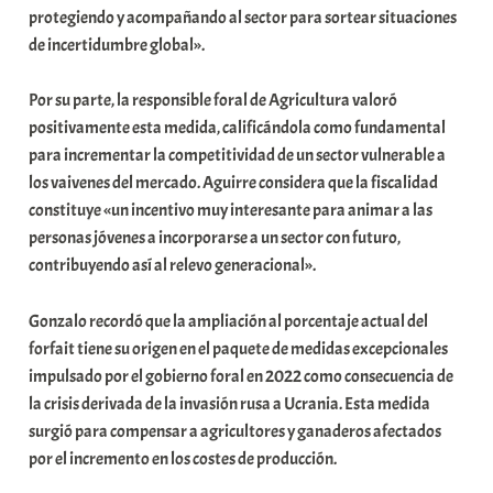
protegiendo y acompañando al sector para sortear situaciones
a
de incertidumbre global».
t
e
Por su parte, la responsible foral de Agricultura valoró
a
positivamente esta medida, calificándola como fundamental
para incrementar la competitividad de un sector vulnerable a
los vaivenes del mercado. Aguirre considera que la fiscalidad
constituye «un incentivo muy interesante para animar a las
personas jóvenes a incorporarse a un sector con futuro,
contribuyendo así al relevo generacional».
Gonzalo recordó que la ampliación al porcentaje actual del
forfait tiene su origen en el paquete de medidas excepcionales
impulsado por el gobierno foral en 2022 como consecuencia de
la crisis derivada de la invasión rusa a Ucrania. Esta medida
surgió para compensar a agricultores y ganaderos afectados
por el incremento en los costes de producción.