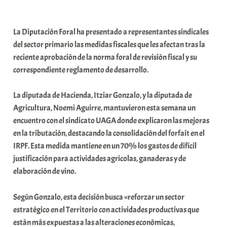
a
b
La Diputación Foral ha presentado a representantes sindicales
a
del sector primario las medidas fiscales que les afectan tras la
r
reciente aprobación de la norma foral de revisión fiscal y su
E
correspondiente reglamento de desarrollo.
r
r
La diputada de Hacienda, Itziar Gonzalo, y la diputada de
i
Agricultura, Noemi Aguirre, mantuvieron esta semana un
o
encuentro con el sindicato UAGA donde explicaron las mejoras
x
en la tributación, destacando la consolidación del forfait en el
a
IRPF. Esta medida mantiene en un 70% los gastos de difícil
K
justificación para actividades agrícolas, ganaderas y de
o
elaboración de vino.
m
u
Según Gonzalo, esta decisión busca «reforzar un sector
n
estratégico en el Territorio con actividades productivas que
i
están más expuestas a las alteraciones económicas,
t