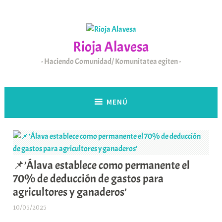
Saltar
al
contenido
Rioja Alavesa
Haciendo Comunidad/ Komunitatea egiten
MENÚ
📌’Álava establece como permanente el
70% de deducción de gastos para
agricultores y ganaderos’
10/05/2025
A
r